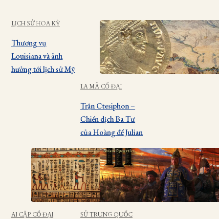
LỊCH SỬ HOA KỲ
Thương vụ
Louisiana và ảnh
hưởng tới lịch sử Mỹ
LA MÃ CỔ ĐẠI
Trận Ctesiphon –
Chiến dịch Ba Tư
của Hoàng đế Julian
AI CẬP CỔ ĐẠI
SỬ TRUNG QUỐC