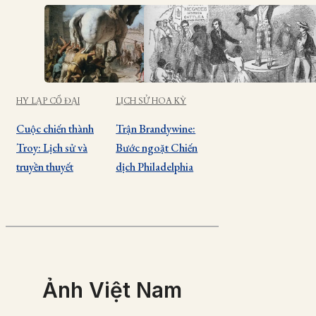
HY LẠP CỔ ĐẠI
LỊCH SỬ HOA KỲ
Cuộc chiến thành
Trận Brandywine:
Troy: Lịch sử và
Bước ngoặt Chiến
truyền thuyết
dịch Philadelphia
Ảnh Việt Nam