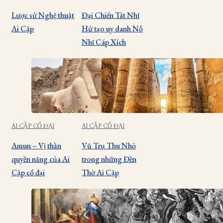
Lược sử Nghệ thuật
Đại Chiến Tát Nhĩ
Ai Cập
Hử tạo uy danh Nỗ
Nhĩ Cáp Xích
AI CẬP CỔ ĐẠI
AI CẬP CỔ ĐẠI
Amun – Vị thần
Vũ Trụ Thu Nhỏ
quyền năng của Ai
trong những Đền
Cập cổ đại
Thờ Ai Cập