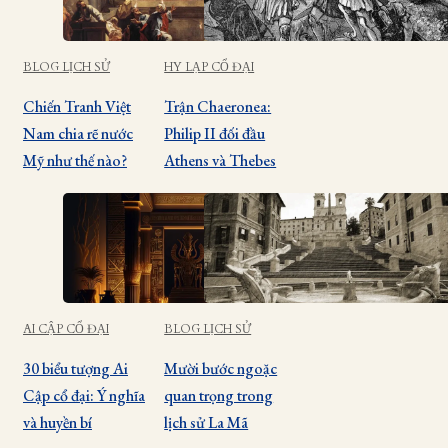
BLOG LỊCH SỬ
HY LẠP CỔ ĐẠI
Chiến Tranh Việt
Trận Chaeronea:
Nam chia rẽ nước
Philip II đối đầu
Mỹ như thế nào?
Athens và Thebes
AI CẬP CỔ ĐẠI
BLOG LỊCH SỬ
30 biểu tượng Ai
Mười bước ngoặc
Cập cổ đại: Ý nghĩa
quan trọng trong
và huyền bí
lịch sử La Mã