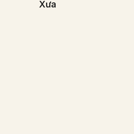
Xưa
Những nhạc côn
Việt đang biểu di
Gòn 1866
Một gia đình người Việt
giầu có vào năm 1870
(ảnh đã được phục chế
màu)