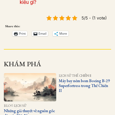
kiểu gì?
5/5 - (1 vote)
Share this:
Print
Email
More
KHÁM PHÁ
LỊCH SỬ THẾ CHIẾN II
Máy bay ném bom Boeing B-29
Superfortress trong Thế Chiến
II
BLOG LỊCH SỬ
Những giả thuyết về nguồn gốc