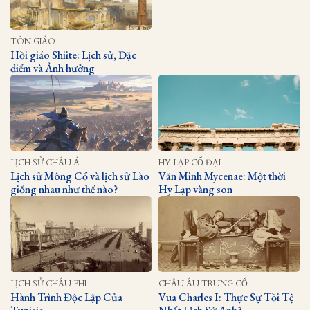
TÔN GIÁO
Hồi giáo Shiite: Lịch sử, Đặc
điểm và Ảnh hưởng
LỊCH SỬ CHÂU Á
HY LẠP CỔ ĐẠI
Lịch sử Mông Cổ và lịch sử Lào
Văn Minh Mycenae: Một thời
giống nhau như thế nào?
Hy Lạp vàng son
LỊCH SỬ CHÂU PHI
CHÂU ÂU TRUNG CỔ
Hành Trình Độc Lập Của
Vua Charles I: Thực Sự Tồi Tệ