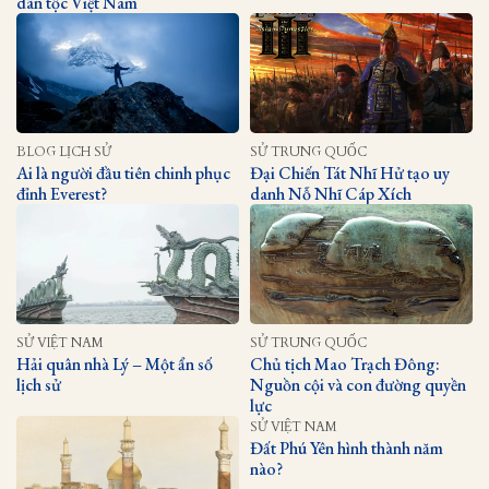
dân tộc Việt Nam
BLOG LỊCH SỬ
SỬ TRUNG QUỐC
Ai là người đầu tiên chinh phục
Đại Chiến Tát Nhĩ Hử tạo uy
đỉnh Everest?
danh Nỗ Nhĩ Cáp Xích
SỬ VIỆT NAM
SỬ TRUNG QUỐC
Hải quân nhà Lý – Một ẩn số
Chủ tịch Mao Trạch Đông:
lịch sử
Nguồn cội và con đường quyền
lực
SỬ VIỆT NAM
Đất Phú Yên hình thành năm
nào?