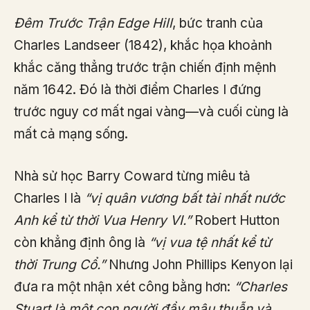
Đêm Trước Trận Edge Hill
, bức tranh của
Charles Landseer (1842), khắc họa khoảnh
khắc căng thẳng trước trận chiến định mệnh
năm 1642. Đó là thời điểm Charles I đứng
trước nguy cơ mất ngai vàng—và cuối cùng là
mất cả mạng sống.
Nhà sử học Barry Coward từng miêu tả
Charles I là
“vị quân vương bất tài nhất nước
Anh kể từ thời Vua Henry VI.”
Robert Hutton
còn khẳng định ông là
“vị vua tệ nhất kể từ
thời Trung Cổ.”
Nhưng John Phillips Kenyon lại
đưa ra một nhận xét công bằng hơn:
“Charles
Stuart là một con người đầy mâu thuẫn và