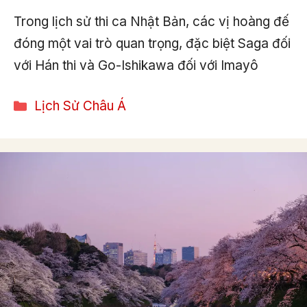
Trong lịch sử thi ca Nhật Bản, các vị hoàng đế
đóng một vai trò quan trọng, đặc biệt Saga đối
với Hán thi và Go-Ishikawa đối với Imayô
Categories
Lịch Sử Châu Á