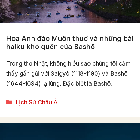
Hoa Anh đào Muôn thuở và những bài
haiku khó quên của Bashō
Trong thơ Nhật, không hiểu sao chúng tôi cảm
thấy gần gũi với Saigyō (1118-1190) và Bashō
(1644-1694) lạ lùng. Đặc biệt là Bashō.
Categories
Lịch Sử Châu Á