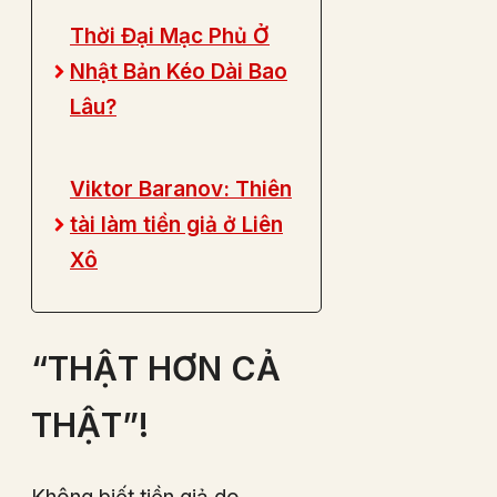
Thời Đại Mạc Phủ Ở
Nhật Bản Kéo Dài Bao
Lâu?
Viktor Baranov: Thiên
tài làm tiền giả ở Liên
Xô
“THẬT HƠN CẢ
THẬT”!