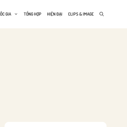
ỐC GIA
TỔNG HỢP
HIỆN ĐẠI
CLIPS & IMAGE