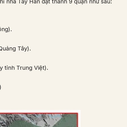
hỉ nhà Tây Hán đặt thành 9 quận như sau:
ông).
Quảng Tây).
 tỉnh Trung Việt).
)