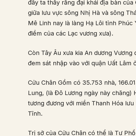
đây ta thấy rằng đại khái địa bàn của
giữa lưu vực sông Nhị Hà và sông Thái
Mê Linh nay là làng Hạ Lôi tỉnh Phúc
điềm của các Lạc vương xưa).
Còn Tây Âu xưa kia An dương Vương đ
đem sát nhập vào với quận Uất Lâm 
Cửu Chân Gồm có 35.753 nhà, 166.01
Lung, (là Đô Lương ngày này chăng) H
tương đương với miền Thanh Hóa lưu
Tĩnh.
Trị sở của Cửu Chân có thể là Tư Ph