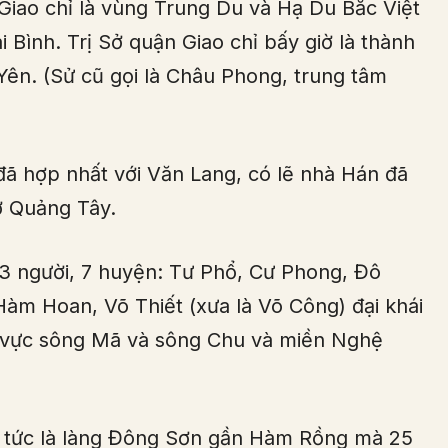
 Giao chỉ là vùng Trung Du và Hạ Du Bắc Việt
 Bình. Trị Sở quận Giao chỉ bấy giờ là thành
 Yên. (Sử cũ gọi là Châu Phong, trung tâm
ã hợp nhất với Văn Lang, có lẽ nhà Hán đã
ở Quảng Tây.
3 người, 7 huyện: Tư Phổ, Cư Phong, Đô
àm Hoan, Võ Thiết (xưa là Võ Công) đại khái
 vực sông Mã và sông Chu và miền Nghệ
ổ tức là làng Đông Sơn gần Hàm Rồng mà 25