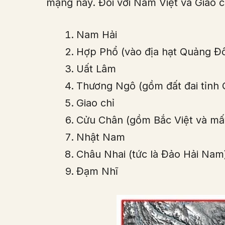
mạng này. Đối với Nam Việt và Giao c
Nam Hải
Hợp Phổ (vào địa hạt Quảng Đ
Uất Lâm
Thương Ngô (gồm đất đai tỉnh 
Giao chỉ
Cửu Chân (gồm Bắc Việt và mấy
Nhật Nam
Châu Nhai (tức là Đảo Hải Nam
Đạm Nhĩ