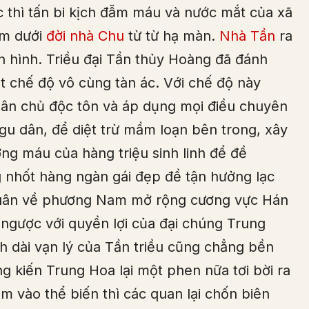
 thì tấn bi kịch đẫm máu và nước mắt của xã
ăm dưới
đời nhà Chu
từ từ hạ màn.
Nhà Tần
ra
h hình. Triều đại Tần thủy Hoàng đã đánh
 chế độ vô cùng tàn ác. Với chế độ này
 quân chủ độc tôn và áp dụng mọi điều chuyên
gu dân, để diệt trừ mầm loạn bên trong, xây
ng máu của hàng triệu sinh linh để đề
 nhốt hàng ngàn gái đẹp đề tận hưởng lạc
n quân về phương Nam mở rộng cương vực Hán
ngược với quyền lợi của đại chúng Trung
 dài vạn lý của Tần triều cũng chẳng bền
 kiến Trung Hoa lại một phen nữa tơi bời ra
âm vào thể biến thì các quan lại chốn biên