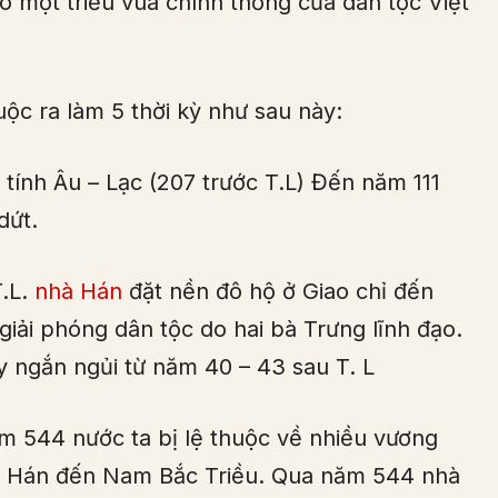
vào một triều vua chính thống của dân tộc Việt
huộc ra làm 5 thời kỳ như sau này:
 tính Âu – Lạc (207 trước T.L) Đến năm 111
dứt.
T.L.
nhà Hán
đặt nền đô hộ ở Giao chỉ đến
iải phóng dân tộc do hai bà Trưng lĩnh đạo.
y ngắn ngủi từ năm 40 – 43 sau T. L
 544 nước ta bị lệ thuộc về nhiều vương
ng Hán đến Nam Bắc Triều. Qua năm 544 nhà