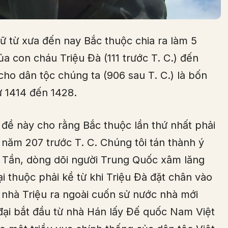
ữ từ xưa đến nay Bắc thuộc chia ra làm 5
ủa con cháu Triệu Đà (111 trước T. C.) đến
ho dân tộc chúng ta (906 sau T. C.) là bốn
từ 1414 đến 1428.
 đề này cho rằng Bắc thuộc lần thứ nhất phải
 năm 207 trước T. C. Chúng tôi tán thành ý
à Tần, dòng dõi người Trung Quốc xâm lăng
ại thuộc phải kề từ khi Triệu Đà đặt chân vào
ỏ nhà Triệu ra ngoài cuốn sử nước nhà mới
i đại bắt đầu từ nhà Hán lấy Đế quốc Nam Việt