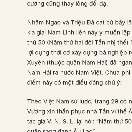
cương cũng thay lòng đổi dạ.
Nhâm Ngao và Triệu Đà cát cứ bấy l
kia giải Nam Lĩnh liền nảy ý muốn lậ
thứ 50 (Năm thứ hai đời Tần nhị thế
lợi dụng thời cơ xây dựng bá nghiệp 
Xuyên (thuộc quận Nam Hải) đã ngan
Nam Hải ra nước Nam Việt. Chưa phỉ t
điểm này có một điều đáng chú ý:
Theo Việt Nam sử lược, trang 29 có 
Vương xin thần phục nhà Tần vì thế Â
tác giả V. N. S. L. lại nói: “Năm thứ
quân sang đánh Âu Lạc”.