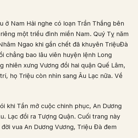
âu ở Nam Hải nghe có loạn Trần Thắng bên
p riêng một triều đình miền Nam. Quý Tỵ năm
) Nhâm Ngao khi gần chết đã khuyên TriệuĐà
rồi chẳng bao lâu viên huyện lệnh Long
g nhiên xưng Vương đồi hai quận Quế Lâm,
rí, họ Triệu còn nhìn sang Âu Lạc nữa. Về
nói khi Tần mở cuộc chinh phục, An Dương
u. Lạc đồi ra Tượng Quận. Cuối trang này
 50 đời vua An Dương Vương, Triệu Đà đem