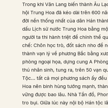
Trong khi Văn Lang biến thành Âu Lạc
hội Trung Hoa đã kéo dài trên 600 n
đời nền thống nhất của dân Hán thàn
dấu Lịch sử nước Trung Hoa bằng một
người ta thi hành triệt để chính thể
chế: Chôn học trò, đốt sách nho để n
thành vạn lý về phương Bắc bằng xươ
phòng ngoại họa, dựng cung A Phòng
thú nhân sinh, tung ra, trên 50 vạ
Tộc… tất cả mọi phương sách ấy đều 
Hoa nên binh hùng tướng mạnh, thành
vững được bao lâu. Nhà Tần đồ, Phong
tro bụi. Giữa lúc này nội bộ Hán tộc l