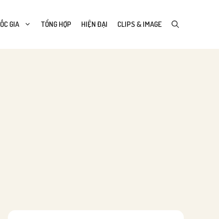
ỐC GIA
TỔNG HỢP
HIỆN ĐẠI
CLIPS & IMAGE