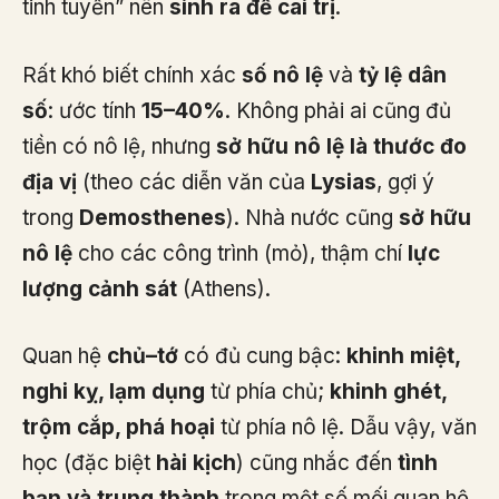
tinh tuyền” nên
sinh ra để cai trị
.
Rất khó biết chính xác
số nô lệ
và
tỷ lệ dân
số
: ước tính
15–40%
. Không phải ai cũng đủ
tiền có nô lệ, nhưng
sở hữu nô lệ là thước đo
địa vị
(theo các diễn văn của
Lysias
, gợi ý
trong
Demosthenes
). Nhà nước cũng
sở hữu
nô lệ
cho các công trình (mỏ), thậm chí
lực
lượng cảnh sát
(Athens).
Quan hệ
chủ–tớ
có đủ cung bậc:
khinh miệt,
nghi kỵ, lạm dụng
từ phía chủ;
khinh ghét,
trộm cắp, phá hoại
từ phía nô lệ. Dẫu vậy, văn
học (đặc biệt
hài kịch
) cũng nhắc đến
tình
bạn và trung thành
trong một số mối quan hệ.