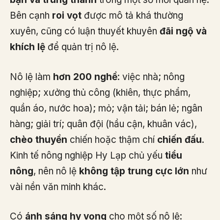
Bên cạnh
roi vọt
được mô tả khá thường
xuyên, cũng có luận thuyết khuyên
đãi ngộ và
khích lệ
để quản trị nô lệ.
Nô lệ làm
hơn 200 nghề
: việc nhà; nông
nghiệp; xưởng thủ công (khiên, thực phẩm,
quần áo, nước hoa); mỏ; vận tải; bán lẻ; ngân
hàng; giải trí; quân đội (hầu cận, khuân vác),
chèo thuyền
chiến hoặc thậm chí
chiến đấu
.
Kinh tế nông nghiệp Hy Lạp chủ yếu
tiểu
nông
, nên nô lệ
không tập trung cực lớn
như
vài nền văn minh khác.
Có
ánh sáng hy vọng
cho một số nô lệ: