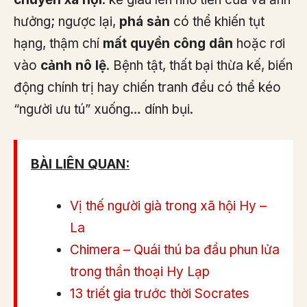
hưởng; ngược lại,
phá sản
có thể khiến tụt
hạng, thậm chí
mất quyền công dân
hoặc rơi
vào
cảnh nô lệ
. Bệnh tật, thất bại thừa kế, biến
động chính trị hay chiến tranh đều có thể kéo
“người ưu tú” xuống… dính bụi.
BÀI LIÊN QUAN:
Vị thế người già trong xã hội Hy –
La
Chimera – Quái thú ba đầu phun lửa
trong thần thoại Hy Lạp
13 triết gia trước thời Socrates