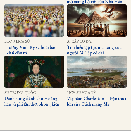
mở mang bờ cõi của Nhà Hán
BLOG LỊCH SỬ
AI CẬP CỔ ĐẠI
Trương Vĩnh Ký và hoài bão
Tìm hiểu tập tục mai táng của
“khai dân trí”
người Ai Cập cổ đại
SỬ TRUNG QUỐC
LỊCH SỬ HOA KỲ
Danh xưng dành cho Hoàng
Vây hãm Charleston – Trận thua
hậu và phi tần thời phong kiến
lớn của Cách mạng Mỹ