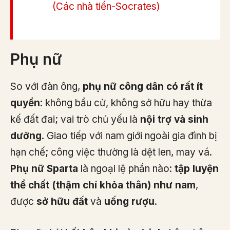
(Các nhà tiền-Socrates)
Phụ nữ
So với đàn ông,
phụ nữ công dân có rất ít
quyền
: không bầu cử, không sở hữu hay thừa
kế đất đai; vai trò chủ yếu là
nội trợ và sinh
dưỡng
. Giao tiếp với nam giới ngoài gia đình bị
hạn chế; công việc thường là dệt len, may vá.
Phụ nữ Sparta
là ngoại lệ phần nào:
tập luyện
thể chất (thậm chí khỏa thân) như nam
,
được
sở hữu đất
và
uống rượu
.