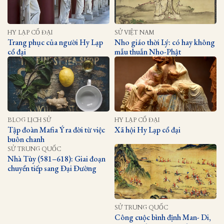
HY LẠP CỔ ĐẠI
SỬ VIỆT NAM
Trang phục của người Hy Lạp
Nho giáo thời Lý: có hay không
cổ đại
mẫu thuẫn Nho-Phật
BLOG LỊCH SỬ
HY LẠP CỔ ĐẠI
Tập đoàn Mafia Ý ra đời từ việc
Xã hội Hy Lạp cổ đại
buôn chanh
SỬ TRUNG QUỐC
Nhà Tùy (581–618): Giai đoạn
chuyển tiếp sang Đại Đường
SỬ TRUNG QUỐC
Công cuộc bình định Man- Di,