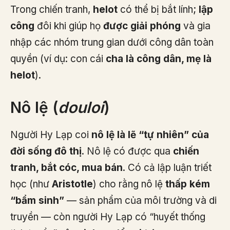
Trong chiến tranh,
helot
có thể bị bắt lính;
lập
công
đôi khi giúp họ
được giải phóng
và gia
nhập các nhóm trung gian dưới công dân toàn
quyền (ví dụ: con cái
cha là công dân, mẹ là
helot
).
Nô lệ (
douloi
)
Người Hy Lạp coi
nô lệ là lẽ “tự nhiên” của
đời sống đô thị
. Nô lệ có được qua
chiến
tranh, bắt cóc, mua bán
. Có cả lập luận triết
học (như
Aristotle
) cho rằng nô lệ
thấp kém
“bẩm sinh”
— sản phẩm của môi trường và di
truyền — còn người Hy Lạp có “huyết thống