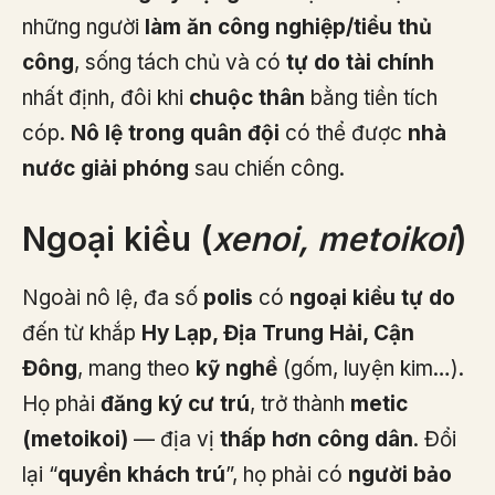
những người
làm ăn công nghiệp/tiểu thủ
công
, sống tách chủ và có
tự do tài chính
nhất định, đôi khi
chuộc thân
bằng tiền tích
cóp.
Nô lệ trong quân đội
có thể được
nhà
nước giải phóng
sau chiến công.
Ngoại kiều (
xenoi, metoikoi
)
Ngoài nô lệ, đa số
polis
có
ngoại kiều tự do
đến từ khắp
Hy Lạp, Địa Trung Hải, Cận
Đông
, mang theo
kỹ nghề
(gốm, luyện kim…).
Họ phải
đăng ký cư trú
, trở thành
metic
(metoikoi)
— địa vị
thấp hơn công dân
. Đổi
lại “
quyền khách trú
”, họ phải có
người bảo