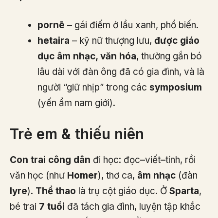
pornē
– gái điếm ở lầu xanh, phổ biến.
hetaira
– kỹ nữ thượng lưu,
được giáo
dục âm nhạc, văn hóa
, thường gắn bó
lâu dài với đàn ông đã có gia đình, và là
người “giữ nhịp” trong các
symposium
(yến ẩm nam giới).
Trẻ em & thiếu niên
Con trai công dân
đi học: đọc–viết–tính, rồi
văn học (như
Homer
), thơ ca,
âm nhạc
(đàn
lyre
).
Thể thao
là trụ cột giáo dục. Ở
Sparta
,
bé trai
7 tuổi
đã tách gia đình, luyện tập khắc