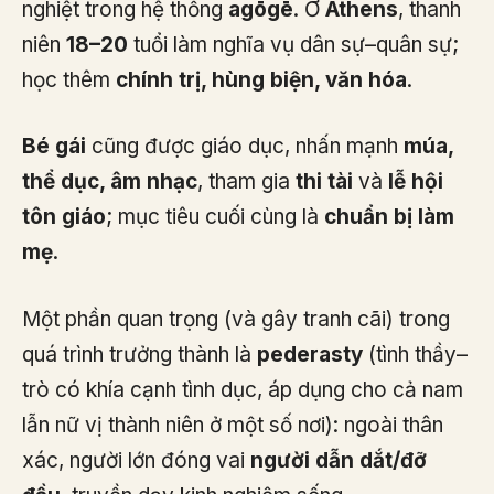
nghiệt trong hệ thống
agōgē
. Ở
Athens
, thanh
niên
18–20
tuổi làm nghĩa vụ dân sự–quân sự;
học thêm
chính trị, hùng biện, văn hóa
.
Bé gái
cũng được giáo dục, nhấn mạnh
múa,
thể dục, âm nhạc
, tham gia
thi tài
và
lễ hội
tôn giáo
; mục tiêu cuối cùng là
chuẩn bị làm
mẹ
.
Một phần quan trọng (và gây tranh cãi) trong
quá trình trưởng thành là
pederasty
(tình thầy–
trò có khía cạnh tình dục, áp dụng cho cả nam
lẫn nữ vị thành niên ở một số nơi): ngoài thân
xác, người lớn đóng vai
người dẫn dắt/đỡ