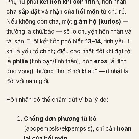
Phụ nữ phải
kết hôn khi còn trinh
, hôn nhân
cha sắp đặt
và nhận
của hồi môn
từ chú rể.
Nếu không còn cha, một
giám hộ (kurios)
—
thường là chú/bác — sẽ lo chuyện hôn nhân và
tài sản. Tuổi kết hôn phổ biến
13–14
, tình yêu ít
khi là yếu tố chính; điều cao nhất đôi khi đạt tới
là
philia
(tình bạn/tình thân), còn
eros
(ái tình
dục vọng) thường “tìm ở nơi khác” — ít nhất là
đối với nam giới.
Hôn nhân có thể chấm dứt vì ba lý do:
Chồng đơn phương từ bỏ
(apopempsis/ekpempsis), chỉ cần
hoàn
lại của hồi môn
.