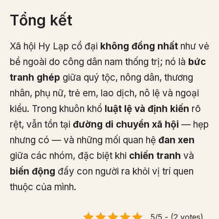
Tổng kết
Xã hội Hy Lạp cổ đại
không đồng nhất
như vẻ
bề ngoài do công dân nam thống trị; nó là
bức
tranh ghép
giữa quý tộc, nông dân, thương
nhân, phụ nữ, trẻ em, lao dịch, nô lệ và ngoại
kiều. Trong khuôn khổ
luật lệ và định kiến
rõ
rệt, vẫn tồn tại
đường di chuyển xã hội
— hẹp
nhưng có — và những mối quan hệ
đan xen
giữa các nhóm, đặc biệt khi
chiến tranh
và
biến động
đẩy con người ra khỏi vị trí quen
thuộc của mình.
5/5 - (2 votes)