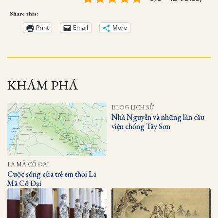
Share this:
Print
Email
More
KHÁM PHÁ
BLOG LỊCH SỬ
Nhà Nguyễn và những lần cầu
viện chống Tây Sơn
LA MÃ CỔ ĐẠI
Cuộc sống của trẻ em thời La
Mã Cổ Đại