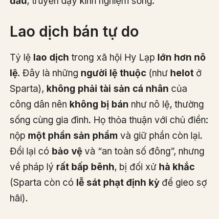
đầu
, truyền dạy kinh nghiệm sống.
Lao dịch bán tự do
Tỷ lệ
lao dịch
trong xã hội Hy Lạp
lớn hơn nô
lệ
. Đây là những
người lệ thuộc
(như
helot
ở
Sparta),
không phải tài sản cá nhân
của
công dân nên
không bị bán
như nô lệ, thường
sống cùng gia đình. Họ thỏa thuận với chủ điền:
nộp
một phần sản phẩm
và giữ phần còn lại.
Đổi lại có
bảo vệ
và “an toàn số đông”, nhưng
về pháp lý
rất bấp bênh
, bị đối xử
hà khắc
(Sparta còn có
lễ sát phạt định kỳ
để gieo sợ
hãi).