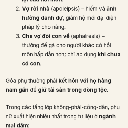
Vợ rời nhà
(apoleipsis) – hiếm và
ảnh
hưởng danh dự
, giám hộ mới đại diện
pháp lý cho nàng.
Cha vợ đòi con về
(aphairesis) –
thường để gả cho người khác có hồi
môn hấp dẫn hơn; chỉ áp dụng
khi chưa
có con
.
Góa phụ thường phải
kết hôn với họ hàng
nam gần
để
giữ tài sản trong dòng tộc
.
Trong các tầng lớp không-phải-công-dân, phụ
nữ xuất hiện nhiều nhất trong tư liệu ở
ngành
mại dâm
: