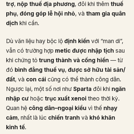
trợ
,
nộp thuế địa phương
, đôi khi thêm
thuế
phụ
,
đóng góp lễ hội nhỏ
, và
tham gia quân
dịch
khi cần.
Dù văn liệu hay bộc lộ
định kiến
với “man di”,
vẫn có trường hợp
metic được nhập tịch
sau
khi chứng tỏ
trung thành và cống hiến
— từ
đó
bình đẳng thuế vụ
,
được sở hữu tài sản/
đất
, và
con cái
cũng có thể thành công dân.
Ngược lại, một số nơi như
Sparta
đôi khi
ngăn
nhập cư
hoặc
trục xuất xenoi
theo thời kỳ.
Quan hệ
công dân–ngoại kiều
vì thế
nhạy
cảm
, nhất là lúc
chiến tranh
và
khó khăn
kinh tế
.