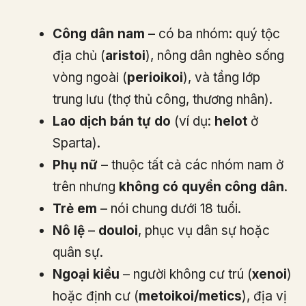
Công dân nam
– có ba nhóm: quý tộc
địa chủ (
aristoi
), nông dân nghèo sống
vòng ngoài (
perioikoi
), và tầng lớp
trung lưu (thợ thủ công, thương nhân).
Lao dịch bán tự do
(ví dụ:
helot
ở
Sparta).
Phụ nữ
– thuộc tất cả các nhóm nam ở
trên nhưng
không có quyền công dân
.
Trẻ em
– nói chung dưới 18 tuổi.
Nô lệ
–
douloi
, phục vụ dân sự hoặc
quân sự.
Ngoại kiều
– người không cư trú (
xenoi
)
hoặc định cư (
metoikoi/metics
), địa vị