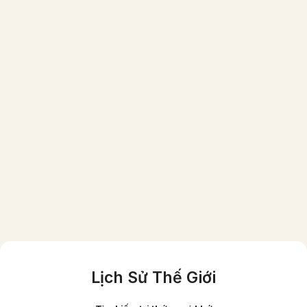
Một gia đình người Việt giầu có vào năm
1870 (ảnh đã được phục chế màu)
Lịch Sử Thế Giới