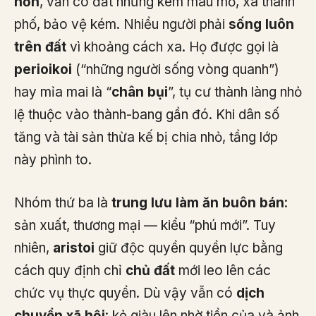
hơn
, vẫn có đất nhưng kém màu mỡ, xa thành
phố, bảo vệ kém. Nhiều người phải
sống luôn
trên đất
vì khoảng cách xa. Họ được gọi là
perioikoi
(“những người sống vòng quanh”)
hay mỉa mai là “
chân bụi
”, tụ cư thành làng nhỏ
lệ thuộc vào thành-bang gần đó. Khi dân số
tăng và tài sản thừa kế bị chia nhỏ, tầng lớp
này phình to.
Nhóm thứ ba là
trung lưu làm ăn buôn bán
:
sản xuất, thương mại — kiểu “phú mới”. Tuy
nhiên,
aristoi
giữ độc quyền quyền lực bằng
cách quy định chỉ
chủ đất
mới leo lên các
chức vụ thực quyền. Dù vậy vẫn có
dịch
chuyển xã hội
: kẻ giàu lên nhờ tiền của và ảnh