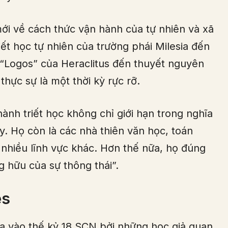
mới về cách thức vận hành của tự nhiên và xã
iết học tự nhiên của trường phái Milesia đến
 “Logos” của Heraclitus đến thuyết nguyên
hực sự là một thời kỳ rực rỡ.
ành triết học không chỉ giới hạn trong nghĩa
y. Họ còn là các nhà thiên văn học, toán
à nhiều lĩnh vực khác. Hơn thế nữa, họ đúng
ng hữu của sự thông thái”.
es
ra vào thế kỷ 18 SCN bởi những học giả quan