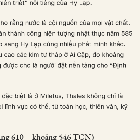
ền triết” nổi tiếng của Hy Lạp.
ho rằng nước là cội nguồn của mọi vật chất.
đoán thành công hiện tượng nhật thực năm 585
p sang Hy Lạp cùng nhiều phát minh khác.
u cao các kim tự tháp ở Ai Cập, đo khoảng
 được cho là người đặt nền tảng cho “Định
đặc biệt là ở Miletus, Thales không chỉ là
i lĩnh vực có thể, từ toán học, thiên văn, kỹ
oảng 610 – khoảng 546 TCN)