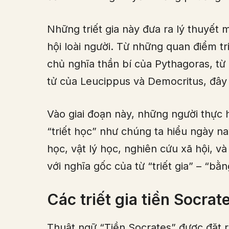
Những triết gia này đưa ra lý thuyết 
hội loài người. Từ những quan điểm tr
chủ nghĩa thần bí của Pythagoras, từ
tử của Leucippus và Democritus, đây t
Vào giai đoạn này, những người thực h
“triết học” như chúng ta hiểu ngày na
học, vật lý học, nghiên cứu xã hội, v
với nghĩa gốc của từ “triết gia” – “bằ
Các triết gia tiền Socrat
Thuật ngữ “Tiền Socrates” được đặt 