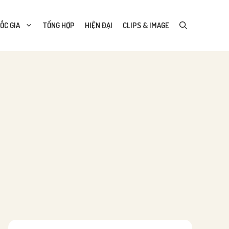
ỐC GIA
TỔNG HỢP
HIỆN ĐẠI
CLIPS & IMAGE