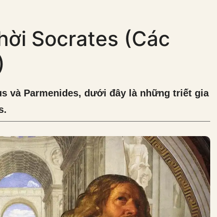
 thời Socrates (Các
)
s và Parmenides, dưới đây là những triết gia
s.