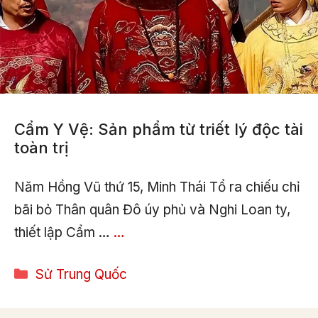
Cẩm Y Vệ: Sản phẩm từ triết lý độc tài
toàn trị
Năm Hồng Vũ thứ 15, Minh Thái Tổ ra chiếu chỉ
bãi bỏ Thân quân Đô úy phủ và Nghi Loan ty,
thiết lập Cẩm …
…
Categories
Sử Trung Quốc