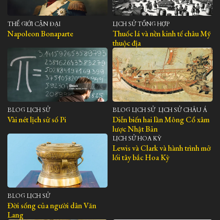
THẾ GIỚI CẬN ĐẠI
LỊCH SỬ TỔNG HỢP
Napoleon Bonaparte
Thuốc lá và nền kinh tế châu Mỹ
thuộc địa
BLOG LỊCH SỬ
BLOG LỊCH SỬ
,
LỊCH SỬ CHÂU Á
Vài nét lịch sử số Pi
Diễn biến hai lần Mông Cổ xâm
lược Nhật Bản
LỊCH SỬ HOA KỲ
Lewis và Clark và hành trình mở
lối tây bắc Hoa Kỳ
BLOG LỊCH SỬ
Đời sống của người dân Văn
Lang