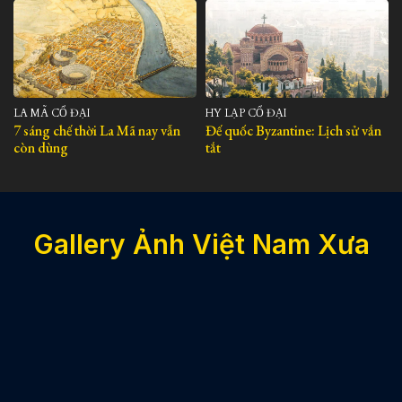
LA MÃ CỔ ĐẠI
HY LẠP CỔ ĐẠI
7 sáng chế thời La Mã nay vẫn
Đế quốc Byzantine: Lịch sử vắn
còn dùng
tắt
Gallery Ảnh Việt Nam Xưa