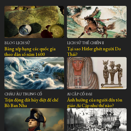
BLOG LỊCH SỬ
LỊCH SỬ THẾ CHIẾN II
Bảng xếp hạng các quốc gia
Tại sao Hitler ghét người Do
theo dân số năm 1600
Thái?
CHÂU ÂU TRUNG CỔ
AI CẬP CỔ ĐẠI
Trận động đất hủy diệt đế chế
Ảnh hưởng của người đến tôn
Bồ Ban Nha
giáo Ai Cập như thế nào?