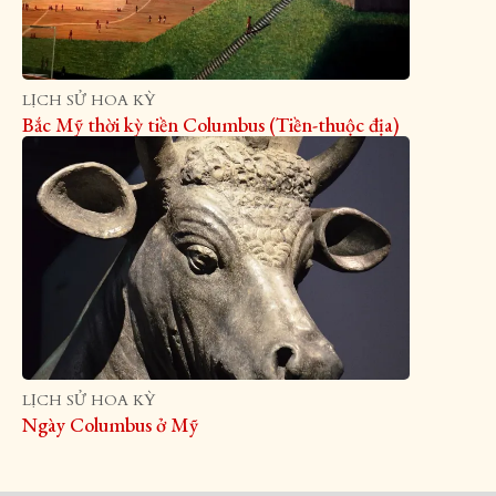
LỊCH SỬ HOA KỲ
Bắc Mỹ thời kỳ tiền Columbus (Tiền-thuộc địa)
LỊCH SỬ HOA KỲ
Ngày Columbus ở Mỹ