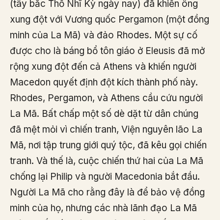
(tây bắc Thổ Nhĩ Kỳ ngày nay) đã khiến ông
xung đột với Vương quốc Pergamon (một đồng
minh của La Mã) và đảo Rhodes. Một sự cố
được cho là báng bổ tôn giáo ở Eleusis đã mở
rộng xung đột đến cả Athens và khiến người
Macedon quyết định đột kích thành phố này.
Rhodes, Pergamon, và Athens cầu cứu người
La Mã. Bất chấp một số dè dặt từ dân chúng
đã mệt mỏi vì chiến tranh, Viện nguyên lão La
Mã, nơi tập trung giới quý tộc, đã kêu gọi chiến
tranh. Và thế là, cuộc chiến thứ hai của La Mã
chống lại Philip và người Macedonia bắt đầu.
Người La Mã cho rằng đây là để bảo vệ đồng
minh của họ, nhưng các nhà lãnh đạo La Mã