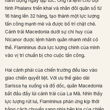
hành động ngay lập tức. Ông ra lệnh cho đội
hình Phalanx triển khai và nhân đôi quân số từ
16 hàng lên 32 hàng, tạo thành một lực lượng
tấn công mạnh mẽ và được bố trí chặt chẽ.
Cánh trái Macedonia dưới sự chỉ huy của
Nicanor được lệnh hành quân nhanh nhất có
thể. Flamininus đưa lực lượng chính của mình
vào vị trí chuẩn bị cho cuộc tấn công.
Hai cánh phải của chiến trường đều lao vào
giao chiến quyết liệt. Với ưu thế giáo dài
Sarissa hạ xuống và đổ dốc, quân Macedonia
bắt đầu đẩy lùi cánh trái của La Mã. Nhìn thấy
lực lượng rút lui, Flamininus phản ứng kịp thời
bằng cách chuyển sang phía bên kia của chiến