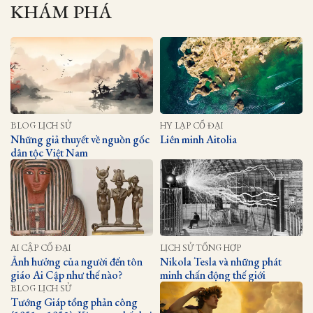
KHÁM PHÁ
BLOG LỊCH SỬ
HY LẠP CỔ ĐẠI
Những giả thuyết về nguồn gốc
Liên minh Aitolia
dân tộc Việt Nam
AI CẬP CỔ ĐẠI
LỊCH SỬ TỔNG HỢP
Ảnh hưởng của người đến tôn
Nikola Tesla và những phát
giáo Ai Cập như thế nào?
minh chấn động thế giới
BLOG LỊCH SỬ
Tướng Giáp tổng phản công