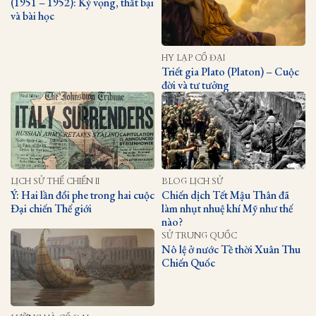
(1951 – 1952): Kỳ vọng, thất bại
và bài học
HY LẠP CỔ ĐẠI
Triết gia Plato (Platon) – Cuộc
đời và tư tưởng
LỊCH SỬ THẾ CHIẾN II
BLOG LỊCH SỬ
Ý: Hai lần đổi phe trong hai cuộc
Chiến dịch Tết Mậu Thân đã
Đại chiến Thế giới
làm nhụt nhuệ khí Mỹ như thế
nào?
SỬ TRUNG QUỐC
Nô lệ ở nước Tề thời Xuân Thu
Chiến Quốc