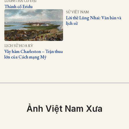
LƯỠNG HÀ CỔ ĐẠI
Thành cổ Eridu
SỬ VIỆT NAM
Lời thề Lũng Nhai: Văn bản và
lịch sử
LỊCH SỬ HOA KỲ
Vây hãm Charleston – Trận thua
lớn của Cách mạng Mỹ
Ảnh Việt Nam Xưa