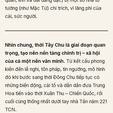
quan, linh xa dài dằng dặc) bị một số nhà tư
tưởng (như Mặc Tử) chỉ trích, vì lãng phí của
cải, sức người.
Nhìn chung, thời Tây Chu là giai đoạn quan
trọng, tạo nên nền tảng chính trị – xã hội
của cả một nền văn minh.
Từ kết cấu phong
kiến đến lễ nghi, tôn pháp, tín ngưỡng, mô hình
đó khi bước sang thời Đông Chu tiếp tục có
những biến động, cải tổ và dần dần đưa Trung
Hoa tiến vào thời Xuân Thu – Chiến Quốc, rồi
cuối cùng thống nhất dưới tay nhà Tần năm 221
TCN.