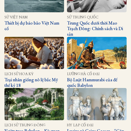
SỬ VIỆT NAM
SỬ TRUNG QUỐC
Thiết bị dự báo bão Việt Nam
Trung Quốc dưới thời Mao
cổ
Trạch Đông: Chính sách và Di
sản
LỊCH SỬ HOA KỲ
LƯỠNG HÀ CỔ ĐẠI
Trại nhân giống nô lệ bắc Mỹ
Bộ Luật Hammurabi của đế
thế kỷ 18
quốc Babylon
LỊCH SỬ TRUNG ĐÔNG
HY LẠP CỔ ĐẠI
Vườn treo Babylon – Kỳ quan
Lucius và Gaius Caesar – “Cặp