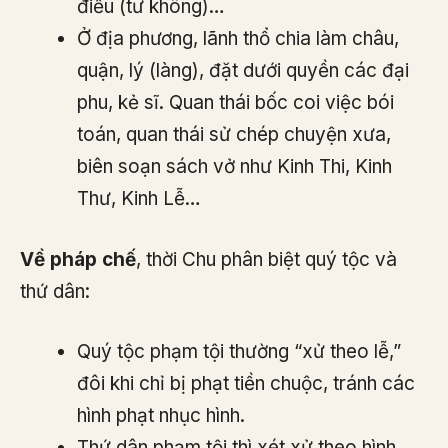
điều (tư không)…
Ở địa phương, lãnh thổ chia làm châu,
quận, lý (làng), đặt dưới quyền các đại
phu, kẻ sĩ. Quan thái bốc coi việc bói
toán, quan thái sử chép chuyện xưa,
biên soạn sách vở như Kinh Thi, Kinh
Thư, Kinh Lễ…
Về pháp chế
, thời Chu phân biệt quý tộc và
thứ dân:
Quý tộc phạm tội thường “xử theo lễ,”
đôi khi chỉ bị phạt tiền chuộc, tránh các
hình phạt nhục hình.
Thứ dân phạm tội thì xét xử theo hình