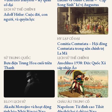
cổ đại
Song Sinh” kế vị Augustus
LỊCH SỬ THẾ CHIẾN II
Adolf Hitler: Cuộc đời, con
người, và quyền lực
HY LẠP CỔ ĐẠI
Comitia Centuriata – Hội đồng
Centuriata trong nền chính trị
La Mã
SỬ TRUNG QUỐC
LỊCH SỬ THẾ CHIẾN II
Bưu điện Trung Hoa cuối triều
Anschluss 1938: Đức Quốc Xã
Thanh
sáp nhập Áo
BLOG LỊCH SỬ
CHÂU ÂU TRUNG CỔ
Akashi Motojiro và hoạt động
Napoleon: Từ đỉnh cao Tilsit
tình báo Nhật Bản tại Nga
đến thất bại ê chề tại Nga