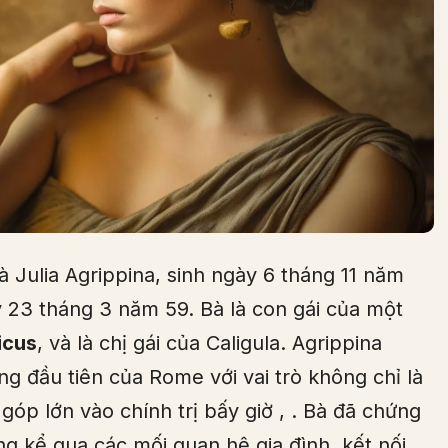
là Julia Agrippina, sinh ngày 6 tháng 11 năm
23 tháng 3 năm 59. Bà là con gái của một
icus
, và là chị gái của Caligula. Agrippina
 đầu tiên của Rome với vai trò không chỉ là
óp lớn vào chính trị bấy giờ
,
. Bà đã chứng
 kể qua các mối quan hệ gia đình, kết nối