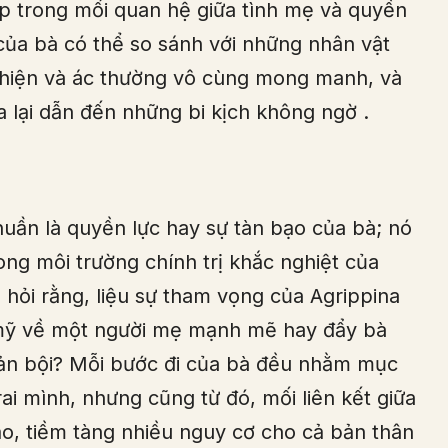
p trong mối quan hệ giữa tình mẹ và quyền
ị của bà có thể so sánh với những nhân vật
a thiện và ác thường vô cùng mong manh, và
ta lại dẫn đến những bi kịch không ngờ
.
huần là quyền lực hay sự tàn bạo của bà; nó
ong môi trường chính trị khắc nghiệt của
 hỏi rằng, liệu sự tham vọng của Agrippina
mỹ về một người mẹ mạnh mẽ hay đẩy bà
hản bội? Mỗi bước đi của bà đều nhằm mục
rai mình, nhưng cũng từ đó, mối liên kết giữa
o, tiềm tàng nhiều nguy cơ cho cả bản thân