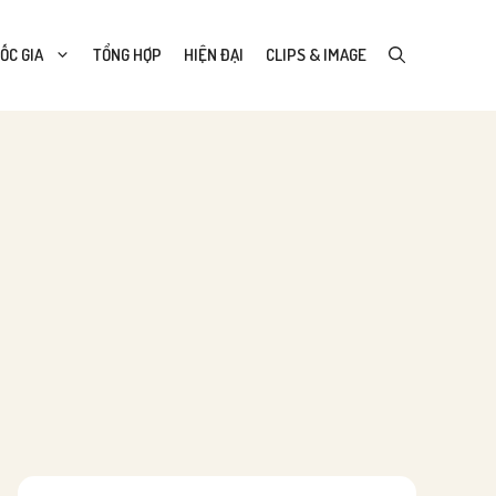
ỐC GIA
TỔNG HỢP
HIỆN ĐẠI
CLIPS & IMAGE