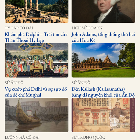
HY LẠP CỔ ĐẠI
LỊCH SỬ HOA KỲ
Khám phá Delphi – Trái tim của
John Adams, tổng thống thứ hai
Thần Thoại Hy Lạp
của Hoa Kỳ
SỬ ẤN ĐỘ
SỬ ẤN ĐỘ
Vụ cướp phá Delhi và sự sụp đổ
Đền Kailash (Kailasanatha)
của đế chế Mughal
bằng đá nguyên khối của Ấn Độ
LƯỠNG HÀ CỔ ĐẠI
SỬ TRUNG QUỐC