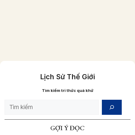
Một gia đình người Việt giầu có vào năm
1870 (ảnh đã được phục chế màu)
Lịch Sử Thế Giới
Tìm kiếm tri thức quá khứ
Search
GỢI Ý ĐỌC