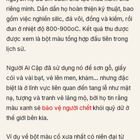
riêng mình. Dần dần họ hoàn thiện kỹ thuật, bao
gồm việc nghiền silic, đá vôi, đồng và kiềm, rồi
đun ở nhiệt độ 800-900oC. Kết quả thu được
được xem là bột màu tổng hợp đầu tiên trong
lịch sử.
Người Ai Cập đã sử dụng nó để sơn gỗ, giấy
cói và vải bạt, vẽ lên men, khảm… nhưng đặc
biệt là ở lĩnh vực liên quan đến tang lễ như mặt
nạ, tượng và tranh vẽ lăng mộ, bởi họ tin rằng
màu xanh sẽ
bảo vệ người chết
khỏi quỹ dữ ở
thế giới bên kia.
Ví dụ về bột màu cổ xưa nhất có niên đại từ