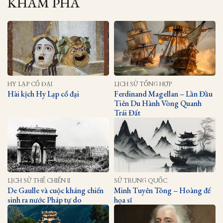
KHÁM PHÁ
HY LẠP CỔ ĐẠI
LỊCH SỬ TỔNG HỢP
Hài kịch Hy Lạp cổ đại
Ferdinand Magellan – Lần Đầu
Tiên Du Hành Vòng Quanh
Trái Đất
LỊCH SỬ THẾ CHIẾN II
SỬ TRUNG QUỐC
De Gaulle và cuộc kháng chiến
Minh Tuyên Tông – Hoàng đế
sinh ra nước Pháp tự do
họa sĩ