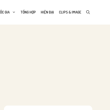
ỐC GIA
TỔNG HỢP
HIỆN ĐẠI
CLIPS & IMAGE