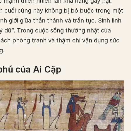
c mạnh thiên nhiên lẫn khả năng gây hại.
nh cuối cùng này không bị bó buộc trong một
h giới giữa thần thánh và trần tục. Sinh linh
quỷ dữ”. Trong cuộc sống thường nhật của
 cách phòng tránh và thậm chí vận dụng sức
g.
phú của Ai Cập