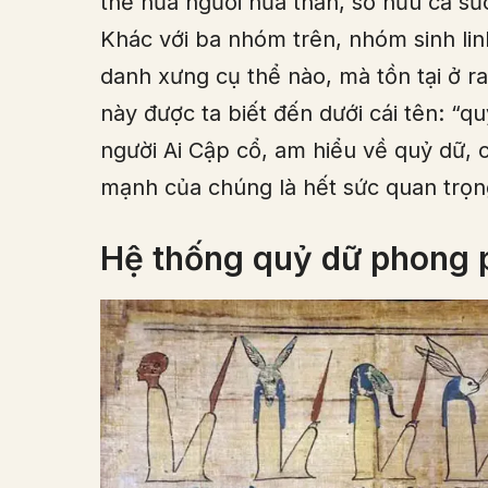
thể nửa người nửa thần, sở hữu cả sứ
Khác với ba nhóm trên, nhóm sinh li
danh xưng cụ thể nào, mà tồn tại ở ran
này được ta biết đến dưới cái tên: “
người Ai Cập cổ, am hiểu về quỷ dữ,
mạnh của chúng là hết sức quan trọn
Hệ thống quỷ dữ phong 