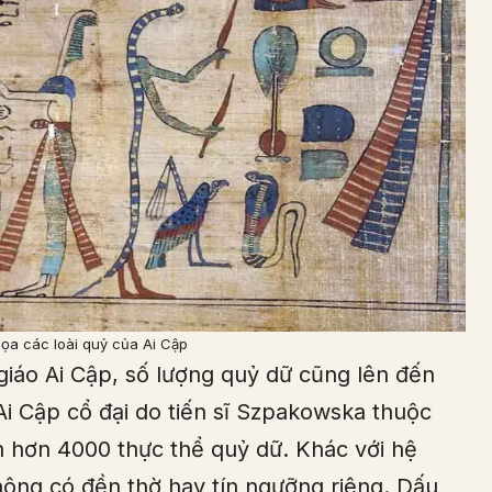
ọa các loài quỷ của Ai Cập
 giáo Ai Cập, số lượng quỷ dữ cũng lên đến
i Cập cổ đại do tiến sĩ Szpakowska thuộc
 hơn 4000 thực thể quỷ dữ. Khác với hệ
hông có đền thờ hay tín ngưỡng riêng. Dấu