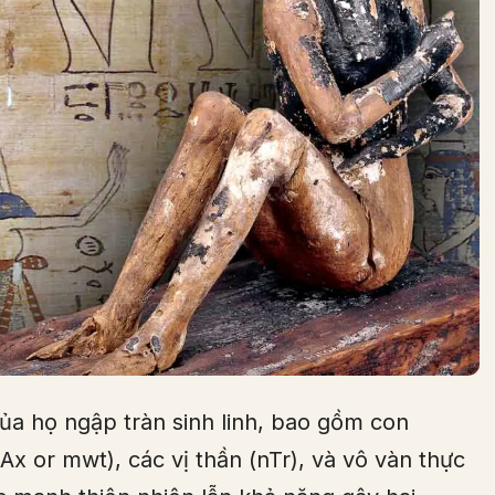
 của họ ngập tràn sinh linh, bao gồm con
Ax or mwt), các vị thần (nTr), và vô vàn thực