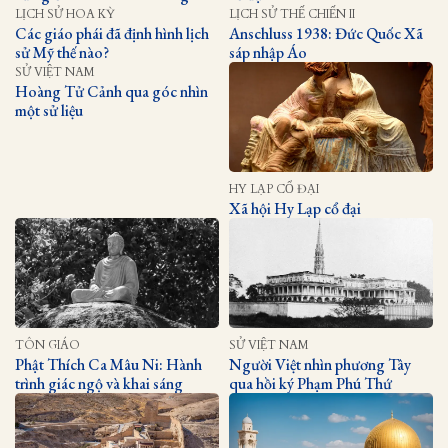
LỊCH SỬ HOA KỲ
LỊCH SỬ THẾ CHIẾN II
Các giáo phái đã định hình lịch
Anschluss 1938: Đức Quốc Xã
sử Mỹ thế nào?
sáp nhập Áo
SỬ VIỆT NAM
Hoàng Tử Cảnh qua góc nhìn
một sử liệu
HY LẠP CỔ ĐẠI
Xã hội Hy Lạp cổ đại
TÔN GIÁO
SỬ VIỆT NAM
Phật Thích Ca Mâu Ni: Hành
Người Việt nhìn phương Tây
trình giác ngộ và khai sáng
qua hồi ký Phạm Phú Thứ