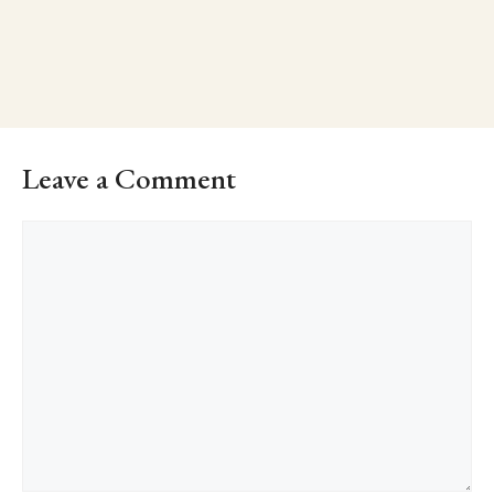
1870 (ảnh đã được phục chế màu)
Leave a Comment
Comment