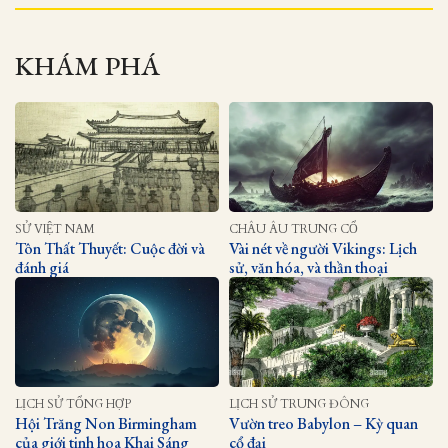
KHÁM PHÁ
SỬ VIỆT NAM
CHÂU ÂU TRUNG CỔ
Tôn Thất Thuyết: Cuộc đời và
Vài nét về người Vikings: Lịch
đánh giá
sử, văn hóa, và thần thoại
LỊCH SỬ TỔNG HỢP
LỊCH SỬ TRUNG ĐÔNG
Hội Trăng Non Birmingham
Vườn treo Babylon – Kỳ quan
của giới tinh hoa Khai Sáng
cổ đại