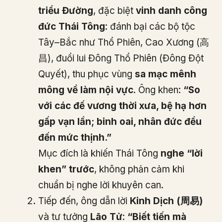
triều Đường
, đặc biệt
vinh danh công
đức Thái Tông
: đánh bại các bộ tộc
Tây–Bắc như Thổ Phiên, Cao Xương (高
昌), đuổi lui Đông Thổ Phiên (Đông Đột
Quyết), thu phục vùng
sa mạc mênh
mông về làm nội vực
. Ông khen:
“So
với các đế vương thời xưa, bệ hạ hơn
gấp vạn lần; binh oai, nhân đức đều
đến mức thịnh.”
Mục đích là khiến Thái Tông
nghe “lời
khen” trước
, không phản cảm khi
chuẩn bị nghe lời khuyên can.
Tiếp đến, ông dẫn lời
Kinh Dịch (周易)
và tư tưởng
Lão Tử
:
“Biết tiến mà