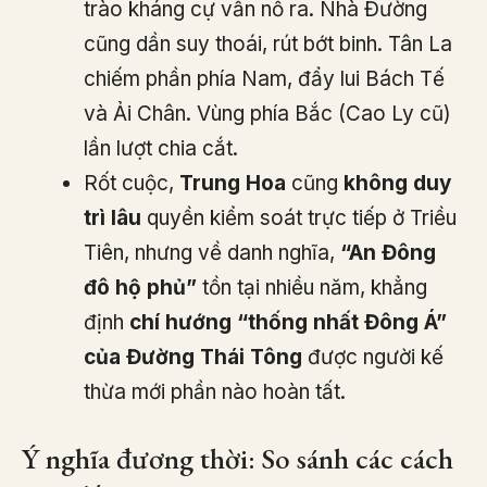
trào kháng cự vẫn nổ ra. Nhà Đường
cũng dần suy thoái, rút bớt binh. Tân La
chiếm phần phía Nam, đẩy lui Bách Tế
và Ải Chân. Vùng phía Bắc (Cao Ly cũ)
lần lượt chia cắt.
Rốt cuộc,
Trung Hoa
cũng
không duy
trì lâu
quyền kiểm soát trực tiếp ở Triều
Tiên, nhưng về danh nghĩa,
“An Đông
đô hộ phủ”
tồn tại nhiều năm, khẳng
định
chí hướng “thống nhất Đông Á”
của Đường Thái Tông
được người kế
thừa mới phần nào hoàn tất.
Ý nghĩa đương thời: So sánh các cách