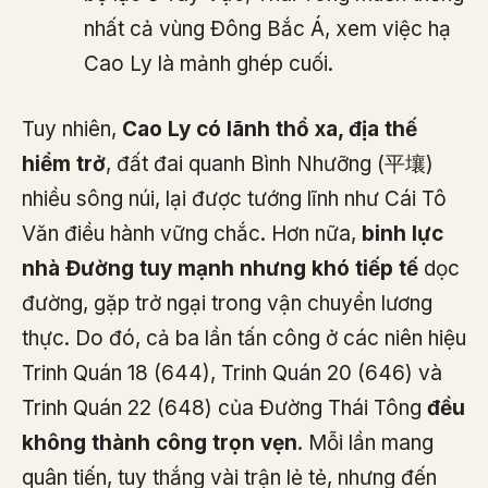
nhất cả vùng Đông Bắc Á, xem việc hạ
Cao Ly là mảnh ghép cuối.
Tuy nhiên,
Cao Ly có lãnh thổ xa, địa thế
hiểm trở
, đất đai quanh Bình Nhưỡng (平壤)
nhiều sông núi, lại được tướng lĩnh như Cái Tô
Văn điều hành vững chắc. Hơn nữa,
binh lực
nhà Đường tuy mạnh nhưng khó tiếp tế
dọc
đường, gặp trở ngại trong vận chuyển lương
thực. Do đó, cả ba lần tấn công ở các niên hiệu
Trinh Quán 18 (644), Trinh Quán 20 (646) và
Trinh Quán 22 (648) của Đường Thái Tông
đều
không thành công trọn vẹn
. Mỗi lần mang
quân tiến, tuy thắng vài trận lẻ tẻ, nhưng đến