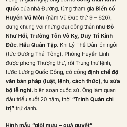
quốc
của nhà Đường, từng tham gia
Biến cố
Huyền Vũ Môn
(năm Vũ Đức thứ 9 – 626),
đứng chung với những đại công thần như
Đỗ
Như Hối
,
Trưởng Tôn Vô Kỵ
,
Duy Trì Kính
Đức
,
Hầu Quân Tập
. Khi Lý Thế Dân lên ngôi
(tức Đường Thái Tông), Phòng Huyền Linh
được phong Thượng thư, rồi Trung thư lệnh,
tước Lương Quốc Công, có công
định chế độ
văn bản pháp (luật, lệnh, cách thức), tu sửa
bộ lễ nghi
, biên soạn quốc sử. Ông làm quan
đầu triều suốt 20 năm, thời
“Trinh Quán chi
trị”
trứ danh.
Hình mẫu “giỏi mưu – quả quyết”