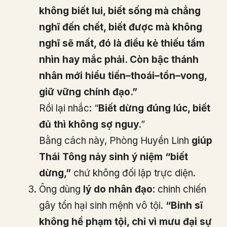
không biết lui, biết sống mà chẳng
nghĩ đến chết, biết được mà không
nghĩ sẽ mất, đó là điều kẻ thiếu tầm
nhìn hay mắc phải. Còn bậc thánh
nhân mới hiểu tiến–thoái–tồn–vong,
giữ vững chính đạo.”
Rồi lại nhắc: “
Biết dừng đúng lúc, biết
đủ thì không sợ nguy
.”
Bằng cách này, Phòng Huyền Linh
giúp
Thái Tông nảy sinh ý niệm “biết
dừng,”
chứ không đối lập trực diện.
Ông dùng
lý do nhân đạo
: chinh chiến
gây tổn hại sinh mệnh vô tội.
“Binh sĩ
không hề phạm tội, chỉ vì mưu đại sự