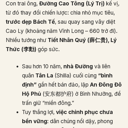
Con trai ông,
Đường Cao Tông (Lý Trị)
kế vị,
từ đó thay đổi chiến lược: chia nhỏ mục tiêu,
trước dẹp Bách Tế
, sau quay sang vây diệt
Cao Ly (khoảng năm Vĩnh Long – 660 trở đi).
Nhiều tướng như
Tiết Nhân Quý (薛仁贵), Lý
Thức (李勣)
góp sức.
Sau hơn 10 năm,
nhà Đường
và liên
quân
Tân La
(Shilla) cuối cùng
“bình
định”
gần hết bán đảo, lập
An Đông Đô
Hộ Phủ
(安东都护府) ở Bình Nhưỡng, để
trấn giữ “miền đông.”
Tuy thắng lợi,
việc chinh phục chưa
bền vững
: dân chúng nổi dậy, phong