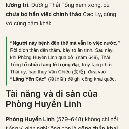
lương tri
. Đường Thái Tông xem xong, dù
chưa bỏ hẳn việc chinh thảo
Cao Ly, cũng
vô cùng cảm khái:
“Người này bệnh đến thế mà vẫn lo việc nước.”
Rồi đích thân đến thăm, bày tỏ ân tình. Sau này,
khi Phòng Huyền Linh qua đời (năm 649), Thái
Tông
tổ chức tang lễ trọng đại
, truy tặng chức
Thái úy, ban thụy Văn Chiêu (文昭), đưa vào
“Lăng Yên Các”
(凌烟阁) để ghi công khai quốc.
Tài năng và di sản của
Phòng Huyền Linh
Phòng Huyền Linh
(579–648) không chỉ nổi
tiếng vì gián nghị; ông còn là
công thần khai