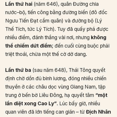
Lần thứ hai
(năm 646), quân Đường chia
nước–bộ, tiến công bằng đường biển (đô đốc
Ngưu Tiến Đạt cầm quân) và đường bộ (Lý
Thế Tích, tức Lý Tích). Tuy đã quấy phá được
nhiều điểm, đánh thắng vài nơi, nhưng
không
thể chiếm dứt điểm
; đến cuối cùng buộc phải
triệt thoái, chừa một thế cờ dở dang.
Lần thứ ba
(sau năm 648), Thái Tông quyết
định chờ dồn đủ binh lương, đóng nhiều chiến
thuyền ở các châu dọc vùng Giang Nam, tập
trung ở bến bờ Liêu Đông, hạ quyết tâm
“một
lần diệt xong Cao Ly”
. Lúc bấy giờ, nhiều
quan viên đã lớn tiếng can gián – từ
Địch Nhân