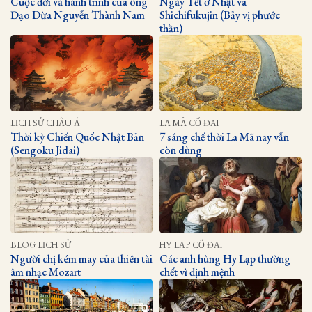
Cuộc đời và hành trình của ông
Ngày Tết ở Nhật và
Đạo Dừa Nguyễn Thành Nam
Shichifukujin (Bảy vị phước
thần)
LỊCH SỬ CHÂU Á
LA MÃ CỔ ĐẠI
Thời kỳ Chiến Quốc Nhật Bản
7 sáng chế thời La Mã nay vẫn
(Sengoku Jidai)
còn dùng
BLOG LỊCH SỬ
HY LẠP CỔ ĐẠI
Người chị kém may của thiên tài
Các anh hùng Hy Lạp thường
âm nhạc Mozart
chết vì định mệnh