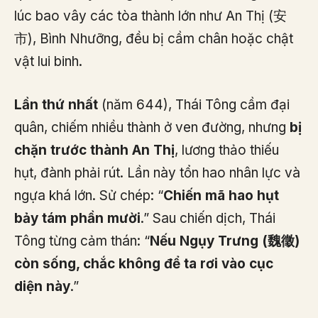
lúc bao vây các tòa thành lớn như An Thị (安
市), Bình Nhưỡng, đều bị cầm chân hoặc chật
vật lui binh.
Lần thứ nhất
(năm 644), Thái Tông cầm đại
quân, chiếm nhiều thành ở ven đường, nhưng
bị
chặn trước thành An Thị
, lương thảo thiếu
hụt, đành phải rút. Lần này tổn hao nhân lực và
ngựa khá lớn. Sử chép: “
Chiến mã hao hụt
bảy tám phần mười
.” Sau chiến dịch, Thái
Tông từng cảm thán: “
Nếu Ngụy Trưng (魏徵)
còn sống, chắc không để ta rơi vào cục
diện này
.”