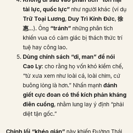
tài lực, quốc lực”
như người khác (ví dụ
Trữ Toại Lương
,
Duy Trì Kính Đức
,
徐
惠
…). Ông
“tránh”
những phân tích
khiến vua có cảm giác bị thách thức trí
tuệ hay công lao.
Dùng chính sách “di, man” để nói
Cao Ly
: cho rằng họ vốn khó kiềm chế,
“từ xưa xem như loài cá, loài chim, cứ
buông lỏng là hơn.” Nhấn mạnh
đánh
giết cực đoan có thể kích phản kháng
điên cuồng
, nhằm lung lay ý định “phải
diệt tận gốc.”
Chính lối “khéo gián”
này khiến Đường Thái