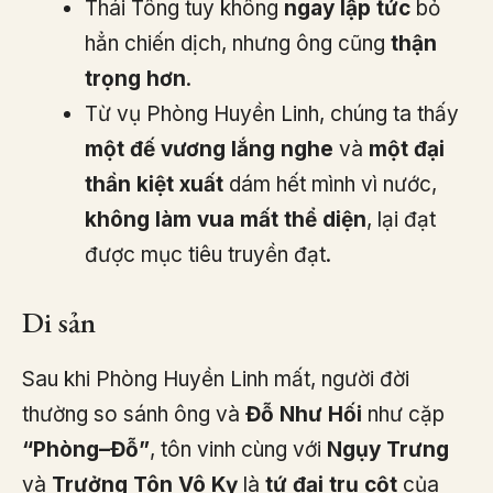
Thái Tông tuy không
ngay lập tức
bỏ
hẳn chiến dịch, nhưng ông cũng
thận
trọng hơn
.
Từ vụ Phòng Huyền Linh, chúng ta thấy
một đế vương lắng nghe
và
một đại
thần kiệt xuất
dám hết mình vì nước,
không làm vua mất thể diện
, lại đạt
được mục tiêu truyền đạt.
Di sản
Sau khi Phòng Huyền Linh mất, người đời
thường so sánh ông và
Đỗ Như Hối
như cặp
“Phòng–Đỗ”
, tôn vinh cùng với
Ngụy Trưng
và
Trưởng Tôn Vô Kỵ
là
tứ đại trụ cột
của