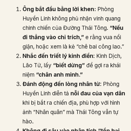
Ông bắt đầu bằng lời khen:
Phòng
Huyền Linh không phủ nhận vinh quang
chinh chiến của Đường Thái Tông.
“Nếu
đi thẳng vào chỉ trích,”
e rằng vua nổi
giận, hoặc xem là kẻ “chê bai công lao.”
Nhắc đến triết lý kinh điển
: Kinh Dịch,
Lão Tử, lấy
“biết dừng”
để gợi ra khái
niệm
“chân anh minh.”
Đánh động đến lòng nhân từ
: Phòng
Huyền Linh diễn tả
nỗi đau của vạn dân
khi bị bắt ra chiến địa, phù hợp với hình
ảnh “Nhân quân” mà Thái Tông vẫn tự
hào.
Không đi sâu vào phân tích “tổn hại