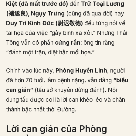
Kiệt (đã mất trước đó)
đến
Trữ Toại Lương
(褚遂良), Ngụy Trưng
(cũng đã qua đời) hay
Duy Trì Kính Đức (尉迟敬德)
đều từng nói về
tai họa của việc “gây binh xa xôi.” Nhưng Thái
Tông vẫn có phần
cứng rắn
: ông tin rằng
“đánh một trận, diệt hẳn mối họa.”
Chính vào lúc này,
Phòng Huyền Linh
, người
đã hơn 70 tuổi, lâm bệnh nặng, vẫn dâng
“biểu
can gián”
(tấu sớ khuyên dừng đánh). Nội
dung tấu được coi là lời can khéo léo và chân
thành bậc nhất thời Đường.
Lời can gián của Phòng