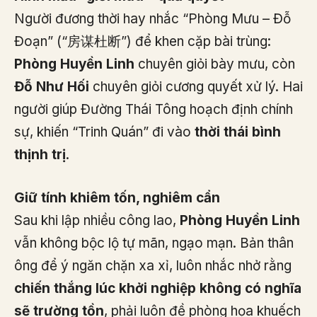
Người đương thời hay nhắc “Phòng Mưu – Đỗ
Đoạn” (“房谋杜断”) để khen cặp bài trùng:
Phòng Huyền Linh
chuyên giỏi bày mưu, còn
Đỗ Như Hối
chuyên giỏi cương quyết xử lý. Hai
người giúp Đường Thái Tông hoạch định chính
sự, khiến “Trinh Quán” đi vào
thời thái bình
thịnh trị
.
Giữ tính khiêm tốn, nghiêm cẩn
Sau khi lập nhiều công lao,
Phòng Huyền Linh
vẫn không bộc lộ tự mãn, ngạo mạn. Bản thân
ông để ý ngăn chặn xa xỉ, luôn nhắc nhở rằng
chiến thắng lúc khởi nghiệp không có nghĩa
sẽ trường tồn
, phải luôn đề phòng họa khuếch