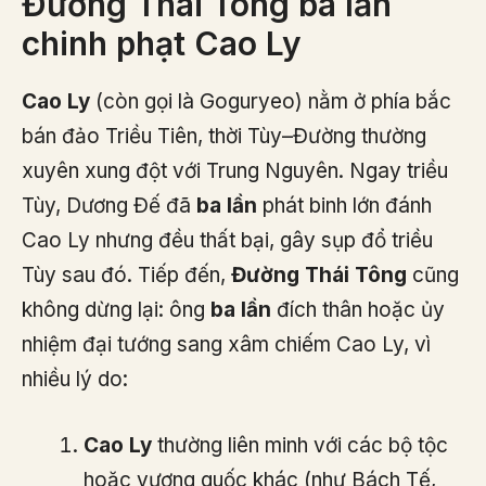
Đường Thái Tông ba lần
chinh phạt Cao Ly
Cao Ly
(còn gọi là Goguryeo) nằm ở phía bắc
bán đảo Triều Tiên, thời Tùy–Đường thường
xuyên xung đột với Trung Nguyên. Ngay triều
Tùy, Dương Đế đã
ba lần
phát binh lớn đánh
Cao Ly nhưng đều thất bại, gây sụp đổ triều
Tùy sau đó. Tiếp đến,
Đường Thái Tông
cũng
không dừng lại: ông
ba lần
đích thân hoặc ủy
nhiệm đại tướng sang xâm chiếm Cao Ly, vì
nhiều lý do:
Cao Ly
thường liên minh với các bộ tộc
hoặc vương quốc khác (như Bách Tế,