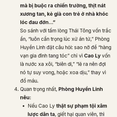
mà bị buộc ra chiến trường, thịt nát
xương tan, kẻ già con trẻ ở nhà khóc
lóc đau đớn…”
So sánh với tấm lòng Thái Tông vốn trắc
ẩn, “luôn cẩn trọng lúc xử án tử,” Phòng
Huyền Linh đặt câu hỏi: sao nỡ để “hàng
vạn gia đình tang tóc” chỉ vì
Cao Ly
vốn
là nước xa xôi, “biên di,” “lẽ ra nên đợi
nó tự suy vong, hoặc xoa dịu,” thay vì
đổ máu.
Quan trọng nhất,
Phòng Huyền Linh
nêu:
Nếu Cao Ly
thật sự phạm tội xâm
lược dân ta
, giết hại quan viên, thì