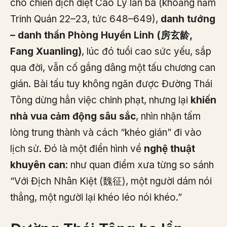
cho chiến dịch diệt Cao Ly lần ba (khoảng năm
Trinh Quán 22–23, tức 648–649),
danh tướng
– danh thần Phòng Huyền Linh (房玄龄,
Fang Xuanling)
, lúc đó tuổi cao sức yếu, sắp
qua đời, vẫn cố gắng dâng một tấu chương can
gián. Bài tấu tuy không ngăn được Đường Thái
Tông dừng hẳn việc chinh phạt, nhưng lại
khiến
nhà vua cảm động sâu sắc
, nhìn nhận tấm
lòng trung thành và cách “khéo gián” đi vào
lịch sử. Đó là một điển hình về
nghệ thuật
khuyên can
: như quan điểm xưa từng so sánh
“Với Địch Nhân Kiệt (魏征), một người dám nói
thẳng, một người lại khéo léo nói khéo.”