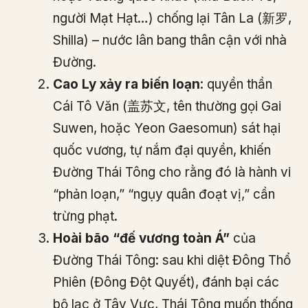
người Mạt Hạt…) chống lại Tân La (新罗,
Shilla) – nước lân bang thân cận với nhà
Đường.
Cao Ly xảy ra biến loạn
: quyền thần
Cái Tô Văn (盖苏文, tên thường gọi Gai
Suwen, hoặc Yeon Gaesomun) sát hại
quốc vương, tự nắm đại quyền, khiến
Đường Thái Tông cho rằng đó là hành vi
“phản loạn,” “ngụy quân đoạt vị,” cần
trừng phạt.
Hoài bão “đế vương toàn Á”
của
Đường Thái Tông: sau khi diệt Đông Thổ
Phiên (Đông Đột Quyết), đánh bại các
bộ lạc ở Tây Vực, Thái Tông muốn thống