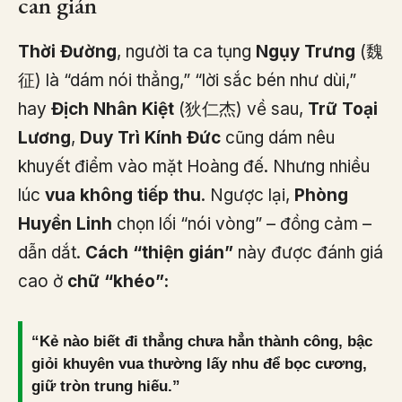
can gián
Thời Đường
, người ta ca tụng
Ngụy Trưng
(魏
征) là “dám nói thẳng,” “lời sắc bén như dùi,”
hay
Địch Nhân Kiệt
(狄仁杰) về sau,
Trữ Toại
Lương
,
Duy Trì Kính Đức
cũng dám nêu
khuyết điểm vào mặt Hoàng đế. Nhưng nhiều
lúc
vua không tiếp thu
. Ngược lại,
Phòng
Huyền Linh
chọn lối “nói vòng” – đồng cảm –
dẫn dắt.
Cách “thiện gián”
này được đánh giá
cao ở
chữ “khéo”:
“Kẻ nào biết đi thẳng chưa hẳn thành công, bậc
giỏi khuyên vua thường lấy nhu để bọc cương,
giữ tròn trung hiếu.”