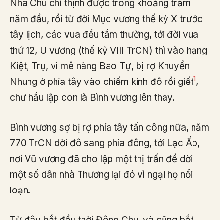
Nhà Chu chỉ thịnh được trong khoảng trăm
năm đầu, rồi từ đời Mục vương thế kỷ X trước
tây lịch, các vua đều tầm thường, tới đời vua
thứ 12, U vương (thế kỷ VIII TrCN) thì vào hạng
Kiệt, Trụ, vì mê nàng Bao Tự, bị rợ Khuyển
1
Nhung ở phía tây vào chiếm kinh đô rồi giết
,
chư hầu lập con là Bình vương lên thay.
Bình vương sợ bị rợ phía tây tấn công nữa, năm
770 TrCN dời đô sang phía đông, tới Lạc Ấp,
nơi Vũ vương đã cho lập một thị trấn để dời
một số dân nhà Thương lại đó vì ngại họ nổi
loạn.
Từ đây bắt đầu thời Đông Chu, và cũng bắt