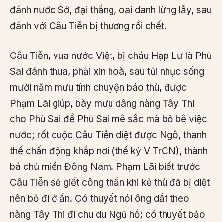
đánh nước Sở, đại thắng, oai danh lừng lẫy, sau
đánh với Câu Tiễn bị thương rồi chết.
Câu Tiễn, vua nước Việt, bị cháu Hạp Lư là Phù
Sai đánh thua, phải xin hoà, sau tủi nhục sống
mười năm mưu tính chuyện báo thù, được
Phạm Lãi giúp, bày mưu dâng nàng Tây Thi
cho Phù Sai để Phù Sai mê sắc mà bỏ bê việc
nước; rốt cuộc Câu Tiễn diệt được Ngô, thanh
thế chấn động khắp nơi (thế kỷ V TrCN), thành
bá chủ miền Đông Nam. Phạm Lãi biết trước
Câu Tiễn sẽ giết công thần khi kẻ thù đã bị diệt
nên bỏ đi ở ẩn. Có thuyết nói ông dắt theo
nàng Tây Thi đi chu du Ngũ hồ; có thuyết bảo