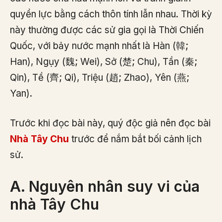
quyền lực bằng cách thôn tính lẫn nhau. Thời kỳ
này thường được các sử gia gọi là Thời Chiến
Quốc, với bảy nước mạnh nhất là Hàn (韓;
Han), Ngụy (魏; Wei), Sở (楚; Chu), Tần (秦;
Qin), Tề (齊; Qi), Triệu (趙; Zhao), Yên (燕;
Yan).
Trước khi đọc bài này, quý độc giả nên đọc bài
Nhà Tây Chu
trước để nắm bắt bối cảnh lịch
sử.
A. Nguyên nhân suy vi của
nhà Tây Chu