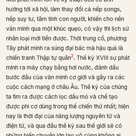
hưởng tới xã hội, làm thay đổi cả nếp songs,
nếp suy tư, tâm tính con người, khiến cho nền
văn minh qua một khúc quẹo, có vậy thì lịch sử
nhân loại mới tiến được. Thời trung cổ, phương
Tây phát minh ra súng đại bác mà hậu quả là
2
chiến tranh Thập tự quân
. Thế kỷ XVIII sự phát
minh ra máy chạy bằng hơi nước, đánh dấu
bước đầu của văn minh cơ giới và gây ra các
cuộc cách mạng ở châu Âu. Thế kỷ của chúng
ta tìm ra được cách lọc dầu mỏ và chế tạo
được phi cơ dùng trong thế chiến thứ nhất; hiện
nay là thời đại của năng lượng nguyên tử và
điện tử, và qua đầu thế kỷ sau thế giới sẽ có
những biến chuyển lớn lao vô cùng không ai