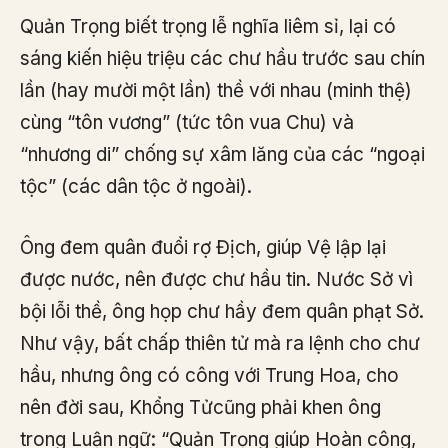
Quản Trọng biết trọng lễ nghĩa liêm sỉ, lại có
sáng kiến hiệu triệu các chư hầu trước sau chín
lần (hay mười một lần) thề với nhau (minh thệ)
cùng “tôn vương” (tức tôn vua Chu) và
“nhương di” chống sự xâm lăng của các “ngoại
tộc” (các dân tộc ở ngoài).
Ông đem quân đuổi rợ Địch, giúp Vệ lập lại
được nước, nên được chư hầu tin. Nước Sở vì
bội lỗi thề, ông họp chư hầy đem quân phạt Sở.
Như vậy, bất chấp thiên tử mà ra lệnh cho chư
hầu, nhưng ông có công với Trung Hoa, cho
nên đời sau, Khổng Tửcũng phải khen ông
trong Luận ngữ: “Quản Trọng giúp Hoàn công,