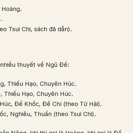
 Hoàng.
.
o Tsui Chi, sách đã dẫn).
nhiều thuyết về Ngũ Đế:
g, Thiếu Hạo, Chuyên Húc.
, Thiếu Hạo, Chuyên Húc.
úc, Đế Khốc, Đế Chí (theo Từ Hải).
, Nghiêu, Thuấn (theo Tsui Chi).
ần Nông, khi thì gọi là Hoàng, khi gọi là Đế,