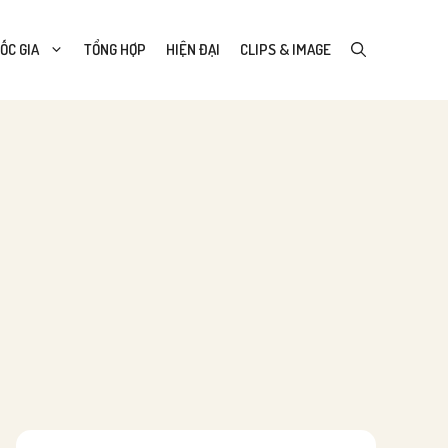
ỐC GIA
TỔNG HỢP
HIỆN ĐẠI
CLIPS & IMAGE