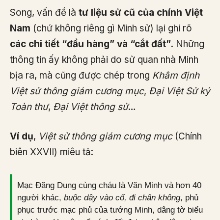
Song, vấn đề là
tư liệu sử cũ của chính Việt
Nam
(chứ không riêng gì Minh sử) lại ghi rõ
các chi tiết “đầu hàng” và “cắt đất”
. Những
thông tin ấy không phải do sử quan nhà Minh
bịa ra, mà cũng được chép trong
Khâm định
Việt sử thông giám cương mục
,
Đại Việt Sử ký
Toàn thư
,
Đại Việt thông sử
…
Ví dụ
,
Việt sử thông giám cương mục
(Chính
biên XXVII) miêu tả:
Mạc Đăng Dung cùng cháu là Văn Minh và hơn 40
người khác,
buộc dây vào cổ, đi chân không
, phủ
phục trước mạc phủ của tướng Minh, dâng tờ biểu