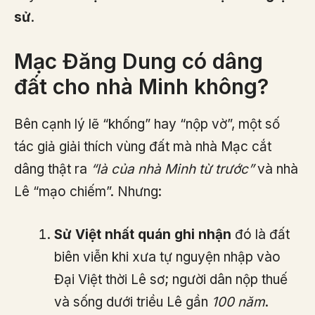
sử
.
Mạc Đăng Dung có dâng
đất cho nhà Minh không?
Bên cạnh lý lẽ “khống” hay “nộp vờ”, một số
tác giả giải thích vùng đất mà nhà Mạc cắt
dâng thật ra
“là của nhà Minh từ trước”
và nhà
Lê “mạo chiếm”. Nhưng:
Sử Việt nhất quán ghi nhận
đó là đất
biên viễn khi xưa tự nguyện nhập vào
Đại Việt thời Lê sơ; người dân nộp thuế
và sống dưới triều Lê gần
100 năm
.