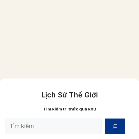
Một gia đình người Việt giầu có vào năm
1870 (ảnh đã được phục chế màu)
Lịch Sử Thế Giới
Tìm kiếm tri thức quá khứ
Search