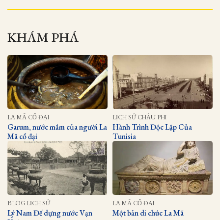
KHÁM PHÁ
LA MÃ CỔ ĐẠI
LỊCH SỬ CHÂU PHI
Garum, nước mắm của người La
Hành Trình Độc Lập Của
Mã cổ đại
Tunisia
BLOG LỊCH SỬ
LA MÃ CỔ ĐẠI
Lý Nam Đế dựng nước Vạn
Một bản di chúc La Mã