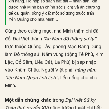
xin hàng. Họ nộp sổ sách đất đai – nhân dân, xin
được nhà Minh ban chính sóc (lịch) và ấn chương
để cai quản, đồng ý
cắt
một số động thuộc trấn
Yên Quảng cho nhà Minh…
Cũng theo cương mục, nhà Minh thậm chí đã
đổi Đại Việt thành
“An Nam đô thống sứ ty”
trực thuộc Quảng Tây, phong Mạc Đăng Dung
làm Đô thống sứ. Năm vùng (động Tê Phù, Kim
Lặc, Cổ Sâm, Liễu Cát, La Phù) bị sáp nhập
vào Khâm Châu. Người Việt phải
hàng năm
“lên Nam Quan lĩnh lịch”
, tiến cống cho nhà
Minh.
Một dẫn chứng khác
trong
Đại Việt Sử ký
Toàn thư, quyển XVI
cũng tường thuật chi tiết: