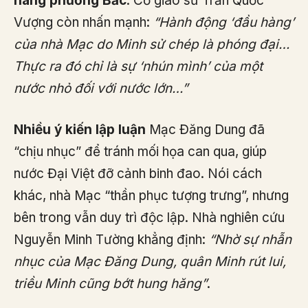
hàng phương Bắc
. Cố giáo sư Trần Quốc
Vượng còn nhấn mạnh:
“Hành động ‘đầu hàng’
của nhà Mạc do Minh sử chép là phóng đại…
Thực ra đó chỉ là sự ‘nhún mình’ của một
nước nhỏ đối với nước lớn…”
Nhiều ý kiến lập luận
Mạc Đăng Dung đã
“chịu nhục” để tránh mối họa can qua, giúp
nước Đại Việt đỡ cảnh binh đao. Nói cách
khác, nhà Mạc “thần phục tượng trưng”, nhưng
bên trong vẫn duy trì độc lập. Nhà nghiên cứu
Nguyễn Minh Tường khẳng định:
“Nhờ sự nhẫn
nhục của Mạc Đăng Dung, quân Minh rút lui,
triều Minh cũng bớt hung hăng”
.