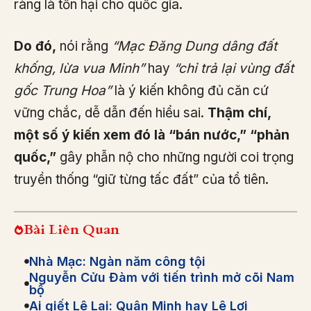
ràng là tổn hại cho quốc gia.
Do đó,
nói rằng
“Mạc Đăng Dung dâng đất
khống, lừa vua Minh”
hay
“chỉ trả lại vùng đất
gốc Trung Hoa”
là ý kiến không đủ căn cứ
vững chắc, dễ dẫn đến hiểu sai.
Thậm chí,
một số ý kiến xem đó là “bán nước,” “phản
quốc,”
gây phẫn nộ cho những người coi trọng
truyền thống “giữ từng tấc đất” của tổ tiên.
Bài Liên Quan
Nhà Mạc: Ngàn năm công tội
Nguyễn Cửu Đàm với tiến trình mở cõi Nam
bộ
Ai giết Lê Lai: Quân Minh hay Lê Lợi