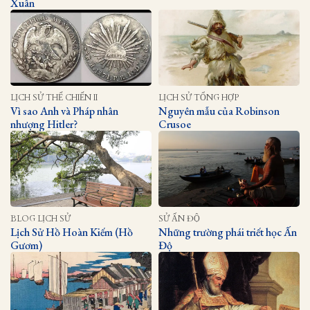
Xuân
LỊCH SỬ THẾ CHIẾN II
LỊCH SỬ TỔNG HỢP
Vì sao Anh và Pháp nhân
Nguyên mẫu của Robinson
nhượng Hitler?
Crusoe
BLOG LỊCH SỬ
SỬ ẤN ĐỘ
Lịch Sử Hồ Hoàn Kiếm (Hồ
Những trường phái triết học Ấn
Gươm)
Độ