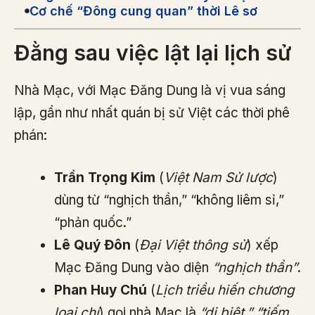
Cơ chế “Đông cung quan” thời Lê sơ
Đằng sau việc lật lại lịch sử
Nhà Mạc, với Mạc Đăng Dung là vị vua sáng
lập, gần như nhất quán bị sử Việt các thời phê
phán:
Trần Trọng Kim
(
Việt Nam Sử lược
)
dùng từ “nghịch thần,” “không liêm sỉ,”
“phản quốc.”
Lê Quý Đôn
(
Đại Việt thông sử
) xếp
Mạc Đăng Dung vào diện
“nghịch thần”
.
Phan Huy Chú
(
Lịch triều hiến chương
loại chí
) gọi nhà Mạc là
“dị biệt,” “tiếm