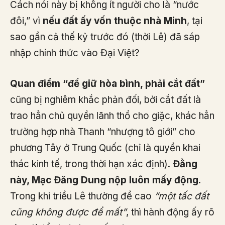
Cách nói này bị không ít người cho là “nước
đôi,” vì
nếu đất ấy vốn thuộc nhà Minh
, tại
sao gần cả thế kỷ trước đó (thời Lê) đã sáp
nhập chính thức vào Đại Việt?
Quan điểm “để giữ hòa bình, phải cắt đất”
cũng bị nghiêm khắc phản đối, bởi cắt đất là
trao hẳn chủ quyền lãnh thổ cho giặc, khác hẳn
trường hợp nhà Thanh “nhượng tô giới” cho
phương Tây ở Trung Quốc (chỉ là quyền khai
thác kinh tế, trong thời hạn xác định).
Đằng
này, Mạc Đăng Dung nộp luôn mấy động
.
Trong khi triều Lê thường đề cao
“một tấc đất
cũng không được để mất”
, thì hành động ấy rõ