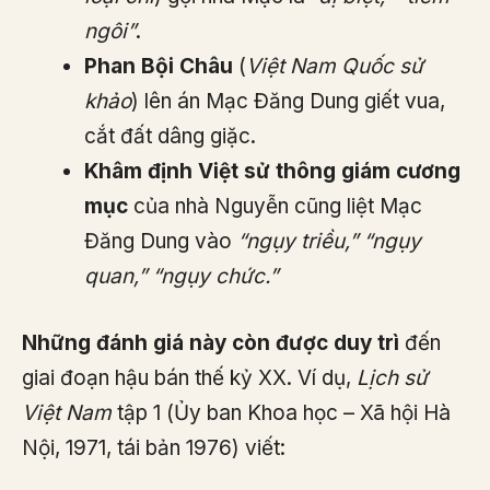
ngôi”
.
Phan Bội Châu
(
Việt Nam Quốc sử
khảo
) lên án Mạc Đăng Dung giết vua,
cắt đất dâng giặc.
Khâm định Việt sử thông giám cương
mục
của nhà Nguyễn cũng liệt Mạc
Đăng Dung vào
“ngụy triều,” “ngụy
quan,” “ngụy chức.”
Những đánh giá này còn được duy trì
đến
giai đoạn hậu bán thế kỷ XX. Ví dụ,
Lịch sử
Việt Nam
tập 1 (Ủy ban Khoa học – Xã hội Hà
Nội, 1971, tái bản 1976) viết: