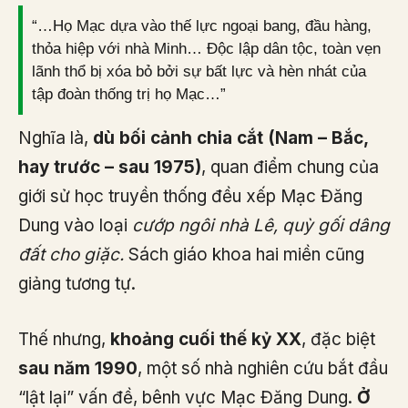
“…Họ Mạc dựa vào thế lực ngoại bang, đầu hàng,
thỏa hiệp với nhà Minh… Độc lập dân tộc, toàn vẹn
lãnh thổ bị xóa bỏ bởi sự bất lực và hèn nhát của
tập đoàn thống trị họ Mạc…”
Nghĩa là,
dù bối cảnh chia cắt (Nam – Bắc,
hay trước – sau 1975)
, quan điểm chung của
giới sử học truyền thống đều xếp Mạc Đăng
Dung vào loại
cướp ngôi nhà Lê, quỳ gối dâng
đất cho giặc.
Sách giáo khoa hai miền cũng
giảng tương tự.
Thế nhưng,
khoảng cuối thế kỷ XX
, đặc biệt
sau năm 1990
, một số nhà nghiên cứu bắt đầu
“lật lại” vấn đề, bênh vực Mạc Đăng Dung.
Ở