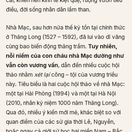
cải, khiến nền kinh tế kiệt quệ, ruộng vườn tiêu
điều, đời sống nhân dân lầm than.
Nhà Mạc, sau hơn nửa thế kỷ tồn tại chính thức
ở Thăng Long (1527 – 1592), đã lui vào dĩ vãng
cùng bao biến động thăng trầm.
Tuy nhiên,
nỗi niềm của con cháu nhà Mạc dường như
vẫn còn vương vấn
, dẫn đến nhiều cuộc hội
thảo nhằm
xét lại
công – tội của vương triều
này. Tiêu biểu là hai cuộc hội thảo về nhà Mạc:
một tại Hải Phòng (1994) và một tại Hà Nội
(2010, nhân kỷ niệm 1000 năm Thăng Long).
Qua đó, nhiều ý kiến mới mẻ, khác biệt so với
quan điểm của các sử gia thời Lê, Nguyễn,
hoặc ngay cả giới sử học hai miền Nam – Bắc