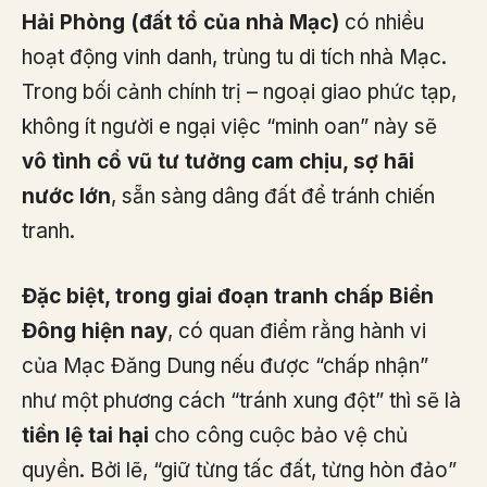
Hải Phòng (đất tổ của nhà Mạc)
có nhiều
hoạt động vinh danh, trùng tu di tích nhà Mạc.
Trong bối cảnh chính trị – ngoại giao phức tạp,
không ít người e ngại việc “minh oan” này sẽ
vô tình cổ vũ tư tưởng cam chịu, sợ hãi
nước lớn
, sẵn sàng dâng đất để tránh chiến
tranh.
Đặc biệt, trong giai đoạn tranh chấp Biển
Đông hiện nay
, có quan điểm rằng hành vi
của Mạc Đăng Dung nếu được “chấp nhận”
như một phương cách “tránh xung đột” thì sẽ là
tiền lệ tai hại
cho công cuộc bảo vệ chủ
quyền. Bởi lẽ, “giữ từng tấc đất, từng hòn đảo”