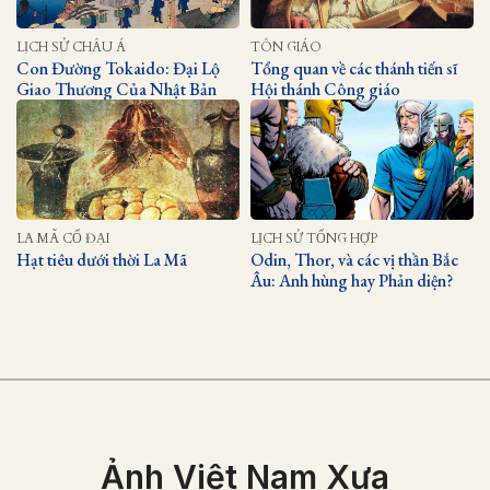
LỊCH SỬ CHÂU Á
TÔN GIÁO
Con Đường Tokaido: Đại Lộ
Tổng quan về các thánh tiến sĩ
Giao Thương Của Nhật Bản
Hội thánh Công giáo
LA MÃ CỔ ĐẠI
LỊCH SỬ TỔNG HỢP
Hạt tiêu dưới thời La Mã
Odin, Thor, và các vị thần Bắc
Âu: Anh hùng hay Phản diện?
Ảnh Việt Nam Xưa