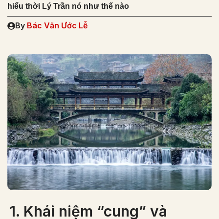
hiểu thời Lý Trần nó như thế nào
By
Bác Văn Ước Lễ
1. Khái niệm “cung” và