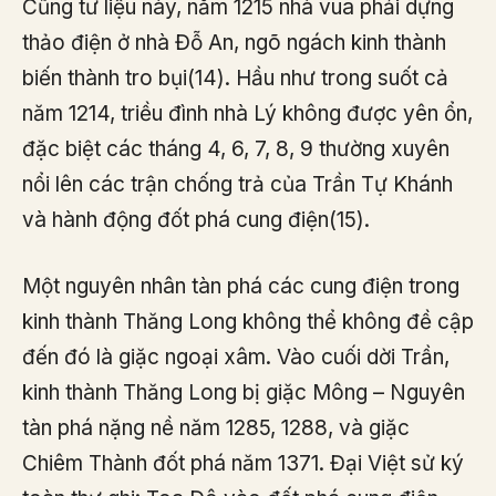
Cũng tư liệu này, năm 1215 nhà vua phải dựng
thảo điện ở nhà Đỗ An, ngõ ngách kinh thành
biến thành tro bụi(14). Hầu như trong suốt cả
năm 1214, triều đình nhà Lý không được yên ổn,
đặc biệt các tháng 4, 6, 7, 8, 9 thường xuyên
nổi lên các trận chống trả của Trần Tự Khánh
và hành động đốt phá cung điện(15).
Một nguyên nhân tàn phá các cung điện trong
kinh thành Thăng Long không thể không đề cập
đến đó là giặc ngoại xâm. Vào cuối dời Trần,
kinh thành Thăng Long bị giặc Mông – Nguyên
tàn phá nặng nề năm 1285, 1288, và giặc
Chiêm Thành đốt phá năm 1371. Đại Việt sử ký