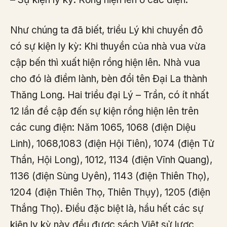
Như chúng ta đã biết, triều Lý khi chuyển đô
có sự kiện ly kỳ: Khi thuyền của nhà vua vừa
cập bến thì xuất hiện rồng hiện lên. Nhà vua
cho đó là điềm lành, bèn đổi tên Đại La thành
Thăng Long. Hai triều đại Lý – Trần, có ít nhất
12 lần đề cập đến sự kiện rồng hiện lên trên
các cung điện: Năm 1065, 1068 (điện Diệu
Linh), 1068,1083 (điện Hội Tiên), 1074 (điện Tử
Thần, Hội Long), 1012, 1134 (điện Vĩnh Quang),
1136 (điện Sùng Uyên), 1143 (điện Thiên Thọ),
1204 (điện Thiên Thọ, Thiên Thụy), 1205 (điện
Thắng Thọ). Điều đặc biệt là, hầu hết các sự
kiện ly kỳ này đều được sách Việt sử lược