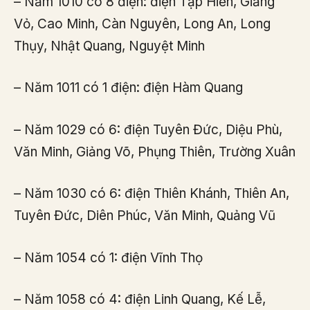
– Năm 1010 có 8 điện: điện Tập Hiền, Giảng
Vỏ, Cao Minh, Càn Nguyên, Long An, Long
Thụy, Nhật Quang, Nguyệt Minh
– Năm 1011 có 1 điện: điện Hàm Quang
– Năm 1029 có 6: điện Tuyên Đức, Diệu Phù,
Văn Minh, Giảng Võ, Phụng Thiên, Trường Xuân
– Năm 1030 có 6: điện Thiên Khánh, Thiên An,
Tuyên Đức, Diên Phúc, Văn Minh, Quảng Vũ
– Năm 1054 có 1: điện Vĩnh Thọ
– Năm 1058 có 4: điện Linh Quang, Kế Lễ,