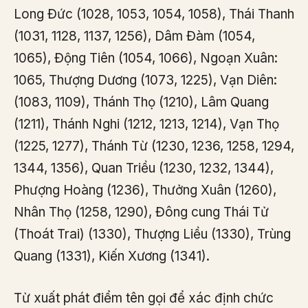
Long Đức (1028, 1053, 1054, 1058), Thái Thanh
(1031, 1128, 1137, 1256), Dâm Đàm (1054,
1065), Động Tiên (1054, 1066), Ngoạn Xuân:
1065, Thượng Dương (1073, 1225), Vạn Diên:
(1083, 1109), Thánh Thọ (1210), Lâm Quang
(1211), Thánh Nghi (1212, 1213, 1214), Vạn Thọ
(1225, 1277), Thánh Từ (1230, 1236, 1258, 1294,
1344, 1356), Quan Triều (1230, 1232, 1344),
Phượng Hoàng (1236), Thưởng Xuân (1260),
Nhân Thọ (1258, 1290), Đông cung Thái Tử
(Thoát Trai) (1330), Thượng Liều (1330), Trùng
Quang (1331), Kiến Xương (1341).
Từ xuất phát điểm tên gọi để xác định chức