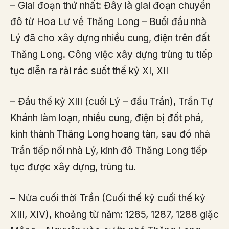
– Giai đoạn thứ nhất: Đây là giai đoạn chuyển
đô từ Hoa Lư về Thăng Long – Buổi đầu nhà
Lý đã cho xây dựng nhiều cung, điện trên đất
Thăng Long. Công việc xây dựng trùng tu tiếp
tục diễn ra rải rác suốt thế kỷ XI, XII
– Đầu thế kỷ XIII (cuối Lý – đầu Trần), Trần Tự
Khánh làm loạn, nhiều cung, điện bị đốt phá,
kinh thành Thăng Long hoang tàn, sau đó nhà
Trần tiếp nối nhà Lý, kinh đô Thăng Long tiếp
tục được xây dựng, trùng tu.
– Nửa cuối thời Trần (Cuối thế kỷ cuối thế kỷ
XIII, XIV), khoảng từ năm: 1285, 1287, 1288 giặc