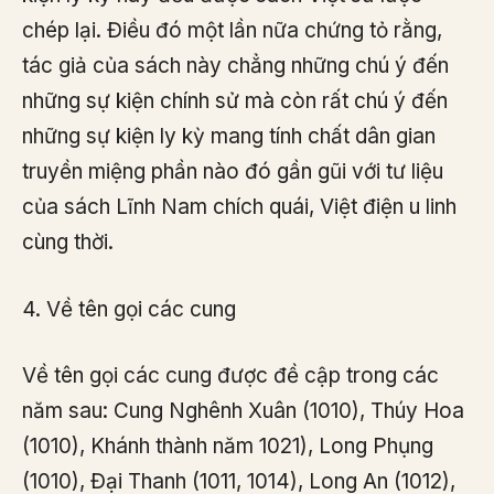
chép lại. Điều đó một lần nữa chứng tỏ rằng,
tác giả của sách này chẳng những chú ý đến
những sự kiện chính sử mà còn rất chú ý đến
những sự kiện ly kỳ mang tính chất dân gian
truyền miệng phần nào đó gần gũi với tư liệu
của sách Lĩnh Nam chích quái, Việt điện u linh
cùng thời.
4. Về tên gọi các cung
Về tên gọi các cung được đề cập trong các
năm sau: Cung Nghênh Xuân (1010), Thúy Hoa
(1010), Khánh thành năm 1021), Long Phụng
(1010), Đại Thanh (1011, 1014), Long An (1012),