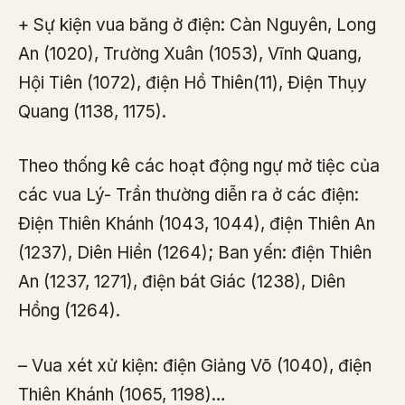
+ Sự kiện vua băng ở điện: Càn Nguyên, Long
An (1020), Trường Xuân (1053), Vĩnh Quang,
Hội Tiên (1072), điện Hồ Thiên(11), Điện Thụy
Quang (1138, 1175).
Theo thống kê các hoạt động ngự mở tiệc của
các vua Lý- Trần thường diễn ra ở các điện:
Điện Thiên Khánh (1043, 1044), điện Thiên An
(1237), Diên Hiền (1264); Ban yến: điện Thiên
An (1237, 1271), điện bát Giác (1238), Diên
Hồng (1264).
– Vua xét xử kiện: điện Giảng Võ (1040), điện
Thiên Khánh (1065, 1198)…