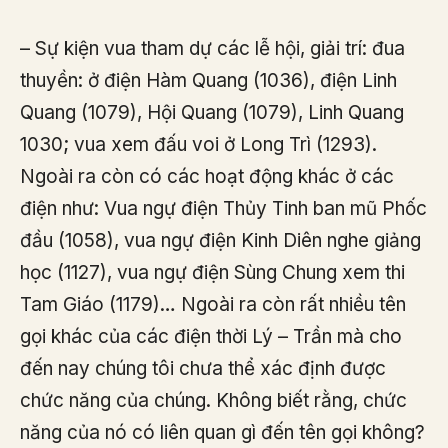
– Sự kiện vua tham dự các lễ hội, giải trí: đua
thuyền: ở điện Hàm Quang (1036), điện Linh
Quang (1079), Hội Quang (1079), Linh Quang
1030; vua xem đấu voi ở Long Trì (1293).
Ngoài ra còn có các hoạt động khác ở các
điện như: Vua ngự điện Thủy Tinh ban mũ Phốc
đầu (1058), vua ngự điện Kinh Diên nghe giảng
học (1127), vua ngự điện Sùng Chung xem thi
Tam Giáo (1179)… Ngoài ra còn rất nhiều tên
gọi khác của các điện thời Lý – Trần mà cho
đến nay chúng tôi chưa thể xác định được
chức năng của chúng. Không biết rằng, chức
năng của nó có liên quan gì đến tên gọi không?