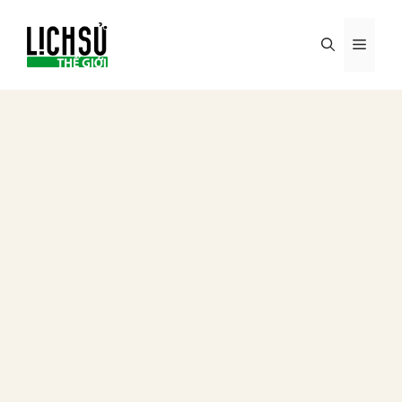
Skip
to
MENU
content