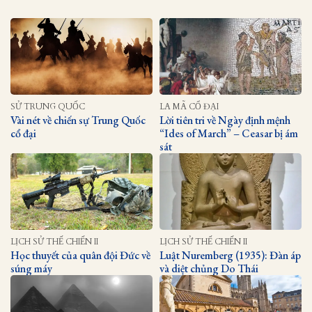
SỬ TRUNG QUỐC
LA MÃ CỔ ĐẠI
Vài nét về chiến sự Trung Quốc
Lời tiên tri về Ngày định mệnh
cổ đại
“Ides of March” – Ceasar bị ám
sát
LỊCH SỬ THẾ CHIẾN II
LỊCH SỬ THẾ CHIẾN II
Học thuyết của quân đội Đức về
Luật Nuremberg (1935): Đàn áp
súng máy
và diệt chủng Do Thái