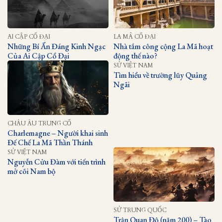
AI CẬP CỔ ĐẠI
LA MÃ CỔ ĐẠI
Những Bí Ẩn Đáng Kinh Ngạc
Nhà tắm công cộng La Mã hoạt
Của Ai Cập Cổ Đại
động thế nào?
SỬ VIỆT NAM
Tìm hiểu về trường lũy Quảng
Ngãi
CHÂU ÂU TRUNG CỔ
Charlemagne – Người khai sinh
Đế Chế La Mã Thần Thánh
SỬ VIỆT NAM
Nguyễn Cửu Đàm với tiến trình
mở cõi Nam bộ
SỬ TRUNG QUỐC
Trận Quan Độ (năm 200) – Tào