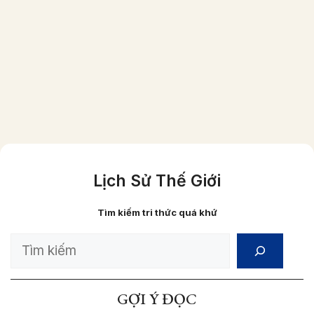
Một gia đình người Việt giầu có vào năm
1870 (ảnh đã được phục chế màu)
Lịch Sử Thế Giới
Tìm kiếm tri thức quá khứ
Search
GỢI Ý ĐỌC