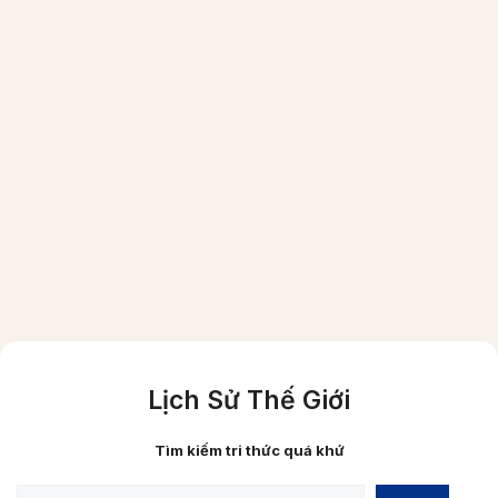
Một gia đình người Việt giầu có vào năm
1870 (ảnh đã được phục chế màu)
Lịch Sử Thế Giới
Tìm kiếm tri thức quá khứ