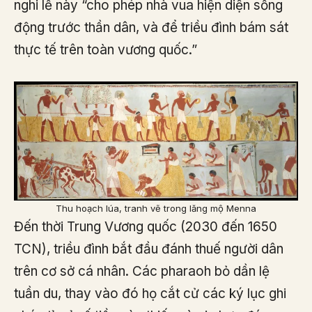
nghi lễ này “cho phép nhà vua hiện diện sống
động trước thần dân, và để triều đình bám sát
thực tế trên toàn vương quốc.”
Thu hoạch lúa, tranh vẽ trong lăng mộ Menna
Đến thời Trung Vương quốc (2030 đến 1650
TCN), triều đình bắt đầu đánh thuế người dân
trên cơ sở cá nhân. Các pharaoh bỏ dần lệ
tuần du, thay vào đó họ cắt cử các ký lục ghi