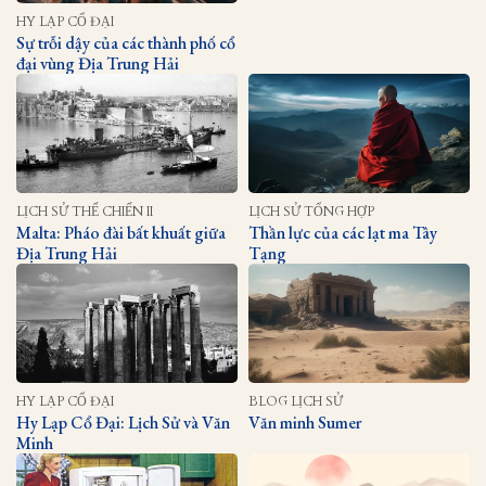
HY LẠP CỔ ĐẠI
Sự trỗi dậy của các thành phố cổ
đại vùng Địa Trung Hải
LỊCH SỬ THẾ CHIẾN II
LỊCH SỬ TỔNG HỢP
Malta: Pháo đài bất khuất giữa
Thần lực của các lạt ma Tây
Địa Trung Hải
Tạng
HY LẠP CỔ ĐẠI
BLOG LỊCH SỬ
Hy Lạp Cổ Đại: Lịch Sử và Văn
Văn minh Sumer
Minh