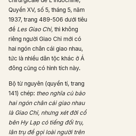
chirurgicale de L’Indochine,
Quyển XV, số 5, tháng 5, năm
1937, trang 489-506 dưới tiêu
đề
Les Giao Chỉ,
thì không
riêng người Giao Chỉ mới có
hai ngón chân cái giao nhau,
tức là nhiều dân tộc khác ở Á
đông cũng có hình tích này.
Bộ từ nguyên (quyển tí, trang
141) chép:
theo nghĩa củ bảo
hai ngón chân cái giao nhau
là Giao Chỉ, nhưng xét đời cổ
bên Hy Lạp có tiếng đối trụ,
lân trụ để gọi loài người trên