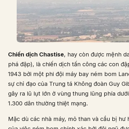
Chiến dịch Chastise
, hay còn được mệnh da
phá đập), là chiến dịch tấn công các con đ
1943 bởi một phi đội máy bay ném bom Lanc
sự chỉ đạo của Trung tá Không đoàn Guy G
gây ra lũ lụt lớn ở vùng thung lũng phía dướ
1.300 dân thường thiệt mạng.
Mặc dù các nhà máy, mỏ than và cầu bị hư h
của việc ném bom chính xác bởi đội ngũ đư