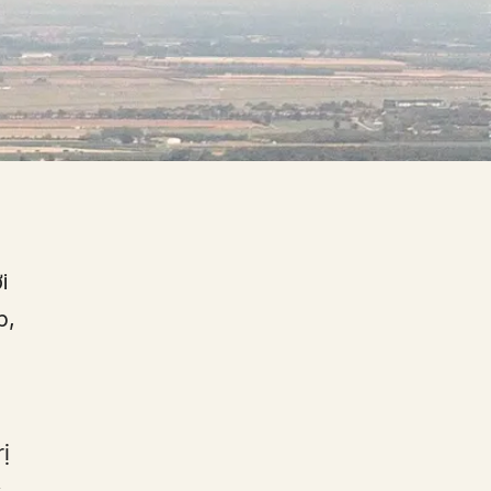
i
p,
ị
c