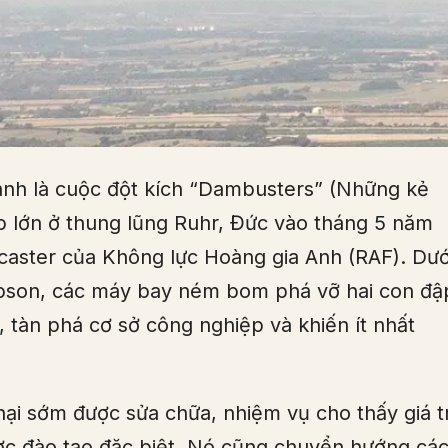
nh là cuộc đột kích “Dambusters” (Những kẻ
ập lớn ở thung lũng Ruhr, Đức vào tháng 5 năm
aster của Không lực Hoàng gia Anh (RAF). Dướ
ibson, các máy bay ném bom phá vỡ hai con đậ
i, tàn phá cơ sở công nghiệp và khiến ít nhất
ại sớm được sửa chữa, nhiệm vụ cho thấy giá tr
ợc đào tạo đặc biệt. Nó cũng chuyển hướng cá