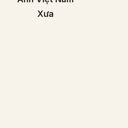
Xưa
Những nhạc côn
Việt đang biểu di
Gòn 1866
Một gia đình người Việt
giầu có vào năm 1870
(ảnh đã được phục chế