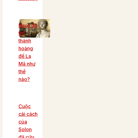
Nero đã
trở
thành
hoàng
đế La
Mã như
thế
nào?
Cuộc
cải cách
của
Solon
đã cứu