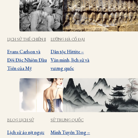
LỊCH SỬ THẾ CHIẾN II
LƯỠNG HÀ CỔ ĐẠI
Evans Carlson và
Dân tộc Hittite –
Đội Đặc Nhiệm Đầu
Văn minh, lịch sử và
Tiên của Mỹ
vương quốc
BLOG LỊCH SỬ
SỬ TRUNG QUỐC
Lịch sử áo nịt ngực
Minh Tuyên Tông –