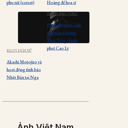
phụ nữ (corset)
Hoàng đế họa sĩ
SỬ TRUNG QUỐC
Phòng Huyền Linh
can gián Đường
Thái Tông chinh
phạt Cao Ly
BLOG LỊCH SỬ
Akashi Motojiro và
hoạt động tình báo
Nhật Bản tại Nga
Ảnh Việt Nam