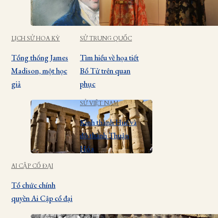
LỊCH SỬ HOA KỲ
SỬ TRUNG QUỐC
Tổng thống James
Tìm hiểu về họa tiết
Madison, một học
Bổ Tử trên quan
giả
phục
SỬ VIỆT NAM
Kinh thành Huế và
đô thành Thuận
Hóa
AI CẬP CỔ ĐẠI
Tổ chức chính
quyền Ai Cập cổ đại