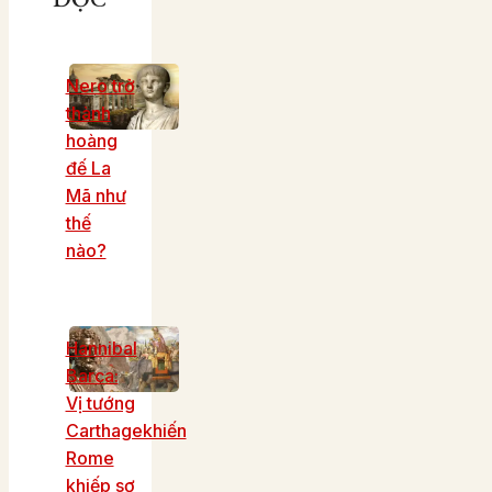
Nero trở
thành
hoàng
đế La
Mã như
thế
nào?
Hannibal
Barca:
Vị tướng
Carthagekhiến
Rome
khiếp sợ