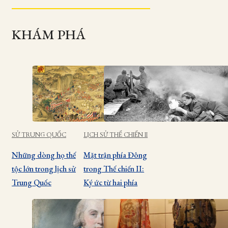
KHÁM PHÁ
SỬ TRUNG QUỐC
LỊCH SỬ THẾ CHIẾN II
Những dòng họ thế
Mặt trận phía Đông
tộc lớn trong lịch sử
trong Thế chiến II:
Trung Quốc
Ký ức từ hai phía