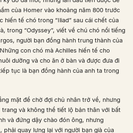
 kỳ đồ đá mới, nhưng lần đầu tiên được đề
 phẩm của Homer vào khoảng năm 800 trước
hiến tế chó trong “Iliad” sau cái chết của
, trong “Odyssey”, viết về chú chó nổi tiếng
Argos, người bạn đồng hành trung thành của
Những con chó mà Achilles hiến tế cho
 nuôi dưỡng và cho ăn ở bàn và được đưa đi
tiếp tục là bạn đồng hành của anh ta trong
ng mặt để chờ đợi chủ nhân trở về, nhưng
i trang và không thể tiết lộ bản thân với bất
ình và đứng dậy chào đón ông, nhưng
phải quay lưng lại với người bạn già của