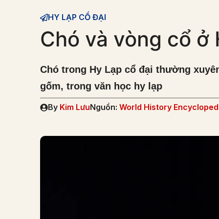
HY LẠP CỔ ĐẠI
Chó và vòng cổ ở 
Chó trong Hy Lạp cổ đại thường xuyên
gốm, trong văn học hy lạp
By
Kim Lưu
Nguồn:
World History Encycloped