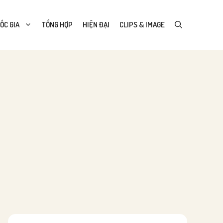
ỐC GIA
TỔNG HỢP
HIỆN ĐẠI
CLIPS & IMAGE