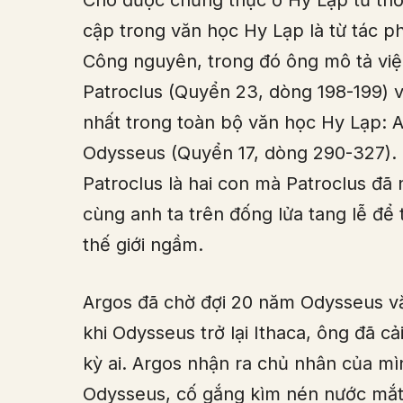
Chó được chứng thực ở Hy Lạp từ thời
cập trong văn học Hy Lạp là từ tác
Công nguyên, trong đó ông mô tả việc 
Patroclus (Quyển 23, dòng 198-199) và
nhất trong toàn bộ văn học Hy Lạp: 
Odysseus (Quyển 17, dòng 290-327). 
Patroclus là hai con mà Patroclus đã
cùng anh ta trên đống lửa tang lễ để 
thế giới ngầm.
Argos đã chờ đợi 20 năm Odysseus vắ
khi Odysseus trở lại Ithaca, ông đã cả
kỳ ai. Argos nhận ra chủ nhân của m
Odysseus, cố gắng kìm nén nước mắt, 