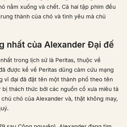
chó nằm xuống và chết. Cả hai tập phim đều
trung thành của chó và tình yêu mà chủ
ng nhất của Alexander Đại đế
ất trong lịch sử là Peritas, thuộc về
 đã được kể về Peritas dũng cảm cứu mạng
g vĩ đại đã đặt tên một thành phố theo tên
bị thách thức bởi các nguồn cổ xưa miêu tả
g chú chó của Alexander và, thật không may,
uý.
-79 sau Công nguyên), Alexander đang tìm