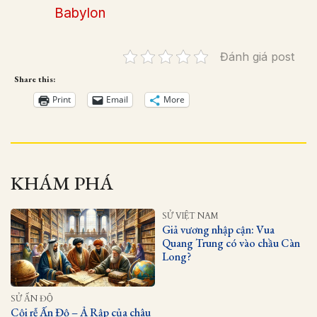
Babylon
Đánh giá post
Share this:
Print
Email
More
KHÁM PHÁ
SỬ VIỆT NAM
Giả vương nhập cận: Vua
Quang Trung có vào chầu Càn
Long?
SỬ ẤN ĐỘ
Cội rễ Ấn Độ – Ả Rập của châu