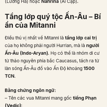
(Lưỡng Hà) hoặc
Nahrina
(Ai Cập).
Tầng lớp quý tộc Ấn-Âu – Bí
ẩn của Mitanni
Điều thú vị nhất về Mitanni là
tầng lớp cai trị
của họ không phải người Hurrian, mà là
người
Ấn-Âu (Indo-Aryan)
. Họ có thể là nhóm di cư
từ thảo nguyên phía bắc Caucasus, tách ra từ
làn sóng Ấn-Âu đổ vào Ấn Độ khoảng
1500
TCN
.
Bằng chứng ngôn ngữ:
– Tên các vua Mitanni mang gốc
tiếng Phạn
(Vedic)
: