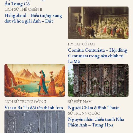
Âu Trung Cổ
LỊCH SỬ THẾ CHIẾN II
Heligoland – Biểu tượng xung
đột và hòa giải Anh – Đức
HY LẠP CỔ ĐẠI
Comitia Centuriata – Hội đồng
Centuriata trong nền chính trị
La Mã
LỊCH SỬ TRUNG ĐÔNG
SỬ VIỆT NAM
Vì sao Ba Tư đổi tên thành Iran
Người Chàm ở Bình Thuận
SỬ TRUNG QUỐC
Nguyên nhân chiến tranh Nha
Phiến Anh – Trung Hoa