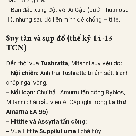
Bắc Lưỡng Hà.
– Ban đầu xung đột với Ai Cập (dưới Thutmose
III), nhưng sau đó liên minh để chống Hittite.
Suy tàn và sụp đổ (thế kỷ 14-13
TCN)
Đến thời vua
Tushratta
, Mitanni suy yếu do:
–
Nội chiến
: Anh trai Tushratta bị ám sát, tranh
chấp ngai vàng.
–
Nổi loạn
: Chư hầu Amurru tấn công Byblos,
Mitanni phải cầu viện Ai Cập (ghi trong
Lá thư
Amarna EA 95
).
–
Hittite và Assyria tấn công
:
– Vua Hittite
Suppiluliuma I
phá hủy