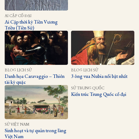
AI CẬP CỔ ĐẠI
Ai Cập thời kỳ Tiền Vương
Triều (Tiền Sử)
BLOG LỊCH SỬ
BLOG LỊCH SỬ
Danh họa Caravaggio – Thiên
3 ông vua Nubia nổi bật nhất
tài kỳ quặc
SỬ TRUNG QUỐC
Kiến trúc Trung Quốc cổ đại
SỬ VIỆT NAM
Sinh hoạt và tự quản trong làng
Việt Nam