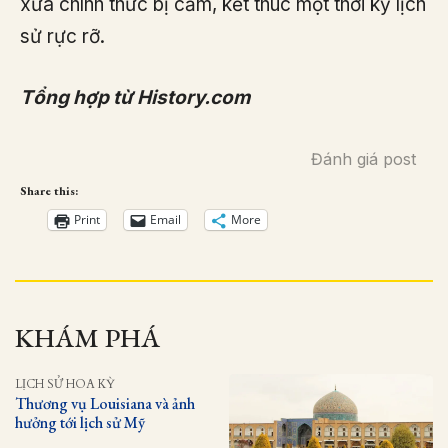
xưa chính thức bị cấm, kết thúc một thời kỳ lịch
sử rực rỡ.
Tổng hợp từ History.com
Đánh giá post
Share this:
Print
Email
More
KHÁM PHÁ
LỊCH SỬ HOA KỲ
Thương vụ Louisiana và ảnh
hưởng tới lịch sử Mỹ