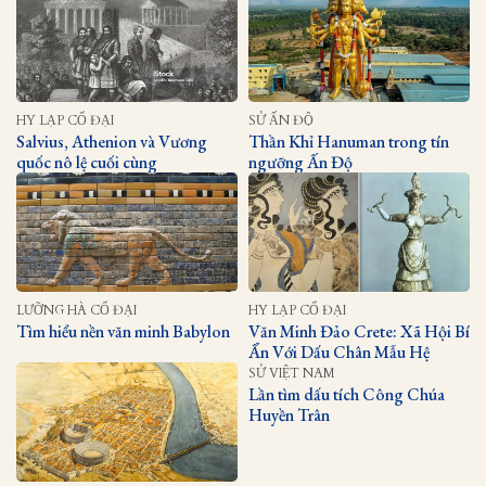
HY LẠP CỔ ĐẠI
SỬ ẤN ĐỘ
Salvius, Athenion và Vương
Thần Khỉ Hanuman trong tín
quốc nô lệ cuối cùng
ngưỡng Ấn Độ
LƯỠNG HÀ CỔ ĐẠI
HY LẠP CỔ ĐẠI
Tìm hiểu nền văn minh Babylon
Văn Minh Đảo Crete: Xã Hội Bí
Ẩn Với Dấu Chân Mẫu Hệ
SỬ VIỆT NAM
Lần tìm dấu tích Công Chúa
Huyền Trân