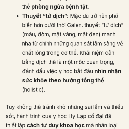
thể
phòng ngừa bệnh tật
.
Thuyết “tứ dịch”
: Mặc dù trở nên phổ
biến hơn dưới thời Galen, thuyết “tứ dịch”
(máu, đờm, mật vàng, mật đen) manh
nha từ chính những quan sát lâm sàng về
chất lỏng trong cơ thể. Khái niệm cân
bằng dịch thể là một mốc quan trọng,
đánh dấu việc y học bắt đầu
nhìn nhận
sức khỏe theo hướng tổng thể
(holistic).
Tuy không thể tránh khỏi những sai lầm và thiếu
sót, hành trình của y học Hy Lạp cổ đại đã
thiết lập
cách tư duy khoa học
mà nhân loại