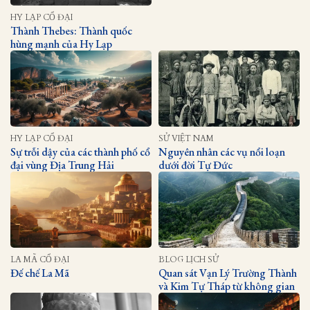
HY LẠP CỔ ĐẠI
Thành Thebes: Thành quốc
hùng mạnh của Hy Lạp
HY LẠP CỔ ĐẠI
SỬ VIỆT NAM
Sự trỗi dậy của các thành phố cổ
Nguyên nhân các vụ nổi loạn
đại vùng Địa Trung Hải
dưới đời Tự Đức
LA MÃ CỔ ĐẠI
BLOG LỊCH SỬ
Đế chế La Mã
Quan sát Vạn Lý Trường Thành
và Kim Tự Tháp từ không gian