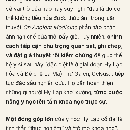
về vai trò của não hay suy nghĩ “đau là do cơ
thể không tiêu hóa được thức ăn” trong luận
thuyết
On Ancient Medicine
phần nào phản
ánh hạn chế của thời bấy giờ. Tuy nhiên,
chính
cách tiếp cận chú trọng quan sát, ghi chép,
và đặt giả thuyết rồi kiểm chứng
đã giúp thế
hệ y sĩ sau này (đặc biệt là ở giai đoạn Hy Lạp
hóa và Đế chế La Mã) như Galen, Celsus… tiếp
tục đào sâu nghiên cứu. Họ dần hoàn thiện
những gì người Hy Lạp khởi xướng,
từng bước
nâng y học lên tầm khoa học thực sự
.
Một đóng góp lớn
của y học Hy Lạp cổ đại là
tinh thần “thực nghiệm” và “tò mò khoa học”.