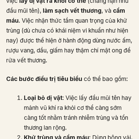
việc
lấy dị vật ra khỏi cơ thể
(chẳng hạn như
đầu mũi tên),
làm sạch vết thương
, và
cầm
máu
. Việc nhận thức tầm quan trọng của khử
trùng (dù chưa có khái niệm vi khuẩn như hiện
nay) được thể hiện ở hành động dùng nước ấm,
rượu vang, dầu, giấm hay thậm chí mật ong để
rửa vết thương.
Các bước điều trị tiêu biểu
có thể bao gồm:
Loại bỏ dị vật
: Việc lấy đầu mũi tên hay
mảnh vũ khí ra khỏi cơ thể càng sớm
càng tốt nhằm tránh nhiễm trùng và tổn
thương lan rộng.
Khử trùng và cầm máu
: Dùng bông vải,