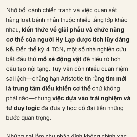
Nhờ bối cảnh chiến tranh và việc quan sát
hàng loạt bệnh nhân thuộc nhiều tầng lớp khác
nhau,
kiến thức về giải phẫu và chức năng
cơ thể của người Hy Lạp được tích lũy đáng
kể
. Đến thế kỷ 4 TCN, một số nhà nghiên cứu
bắt đầu thử
mổ xẻ động vật
để hiểu rõ hơn
cấu tạo nội tạng. Tuy vẫn còn nhiều quan niệm
sai lệch—chẳng hạn Aristotle tin rằng
tim mới
là trung tâm điều khiển cơ thể
chứ không
phải não—nhưng
việc dựa vào trải nghiệm và
tư duy logic
đã đưa y học cổ đại tiến những
bước quan trọng.
Những sai lầm như nhận định không chính xác