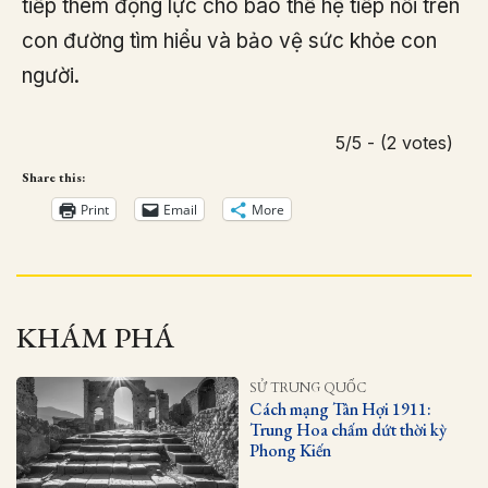
tiếp thêm động lực cho bao thế hệ tiếp nối trên
con đường tìm hiểu và bảo vệ sức khỏe con
người.
5/5 - (2 votes)
Share this:
Print
Email
More
KHÁM PHÁ
SỬ TRUNG QUỐC
Cách mạng Tân Hợi 1911:
Trung Hoa chấm dứt thời kỳ
Phong Kiến