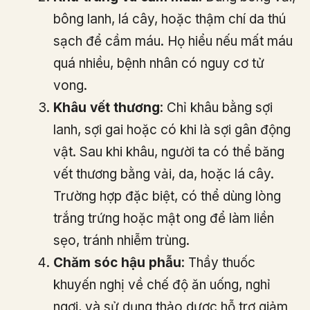
bông lanh, lá cây, hoặc thậm chí da thú
sạch để cầm máu. Họ hiểu nếu mất máu
quá nhiều, bệnh nhân có nguy cơ tử
vong.
Khâu vết thương
: Chỉ khâu bằng sợi
lanh, sợi gai hoặc có khi là sợi gân động
vật. Sau khi khâu, người ta có thể băng
vết thương bằng vải, da, hoặc lá cây.
Trường hợp đặc biệt, có thể dùng lòng
trắng trứng hoặc mật ong để làm liền
sẹo, tránh nhiễm trùng.
Chăm sóc hậu phẫu
: Thầy thuốc
khuyến nghị về chế độ ăn uống, nghỉ
ngơi, và sử dụng thảo dược hỗ trợ giảm