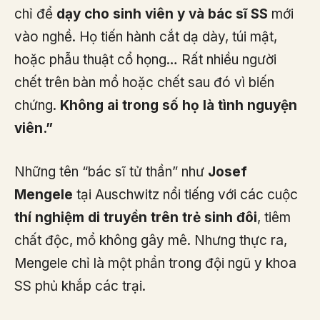
chỉ để
dạy cho sinh viên y và bác sĩ SS
mới
vào nghề. Họ tiến hành cắt dạ dày, túi mật,
hoặc phẫu thuật cổ họng… Rất nhiều người
chết trên bàn mổ hoặc chết sau đó vì biến
chứng.
Không ai trong số họ là tình nguyện
viên.”
Những tên “bác sĩ tử thần” như
Josef
Mengele
tại Auschwitz nổi tiếng với các cuộc
thí nghiệm di truyền trên trẻ sinh đôi
, tiêm
chất độc, mổ không gây mê. Nhưng thực ra,
Mengele chỉ là một phần trong đội ngũ y khoa
SS phủ khắp các trại.