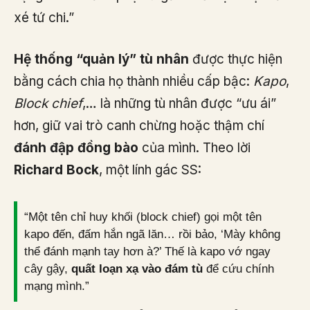
xé tứ chi.”
Hệ thống “quản lý” tù nhân
được thực hiện
bằng cách chia họ thành nhiều cấp bậc:
Kapo
,
Block chief
,… là những tù nhân được “ưu ái”
hơn, giữ vai trò canh chừng hoặc thậm chí
đánh đập đồng bào
của mình. Theo lời
Richard Bock
, một lính gác SS:
“Một tên chỉ huy khối (block chief) gọi một tên
kapo đến, đấm hắn ngã lăn… rồi bảo, ‘Mày không
thể đánh mạnh tay hơn à?’ Thế là kapo vớ ngay
cây gậy,
quất loạn xạ vào đám tù
để cứu chính
mạng mình.”