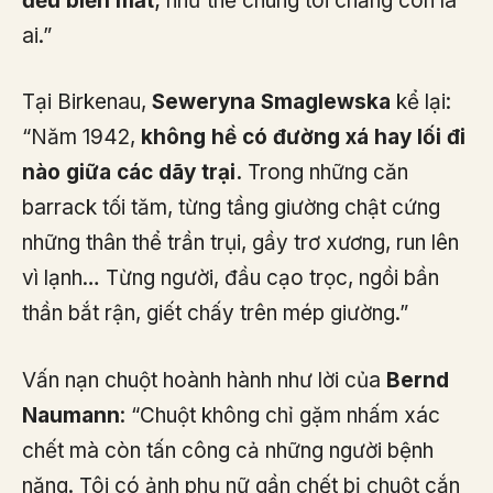
đều biến mất
; như thể chúng tôi chẳng còn là
ai.”
Tại Birkenau,
Seweryna Smaglewska
kể lại:
“Năm 1942,
không hề có đường xá hay lối đi
nào giữa các dãy trại.
Trong những căn
barrack tối tăm, từng tầng giường chật cứng
những thân thể trần trụi, gầy trơ xương, run lên
vì lạnh… Từng người, đầu cạo trọc, ngồi bần
thần bắt rận, giết chấy trên mép giường.”
Vấn nạn chuột hoành hành như lời của
Bernd
Naumann
: “Chuột không chỉ gặm nhấm xác
chết mà còn tấn công cả những người bệnh
nặng. Tôi có ảnh phụ nữ gần chết bị chuột cắn