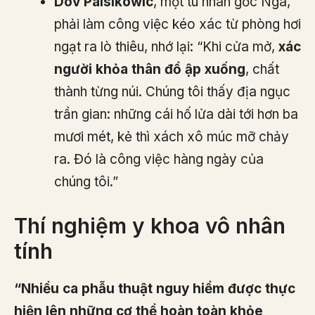
Dov Paisikowic
, một tù nhân gốc Nga,
phải làm công việc kéo xác từ phòng hơi
ngạt ra lò thiêu, nhớ lại: “Khi cửa mở,
xác
người khỏa thân đổ ập xuống
, chất
thành từng núi. Chúng tôi thấy địa ngục
trần gian: những cái hố lửa dài tới hơn ba
mươi mét, kẻ thì xách xô múc mỡ chảy
ra. Đó là công việc hàng ngày của
chúng tôi.”
Thí nghiệm y khoa vô nhân
tính
“Nhiều ca phẫu thuật nguy hiểm được thực
hiện lên những cơ thể hoàn toàn khỏe