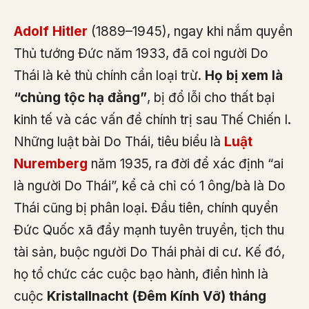
Adolf Hitler
(1889–1945), ngay khi nắm quyền
Thủ tướng Đức năm 1933, đã coi người Do
Thái là kẻ thù chính cần loại trừ.
Họ bị xem là
“chủng tộc hạ đẳng”
, bị đổ lỗi cho thất bại
kinh tế và các vấn đề chính trị sau Thế Chiến I.
Những luật bài Do Thái, tiêu biểu là
Luật
Nuremberg
năm 1935, ra đời để xác định “ai
là người Do Thái”, kể cả chỉ có 1 ông/bà là Do
Thái cũng bị phân loại. Đầu tiên, chính quyền
Đức Quốc xã đẩy mạnh tuyên truyền, tịch thu
tài sản, buộc người Do Thái phải di cư. Kế đó,
họ tổ chức các cuộc bạo hành, điển hình là
cuộc
Kristallnacht (Đêm Kính Vỡ) tháng