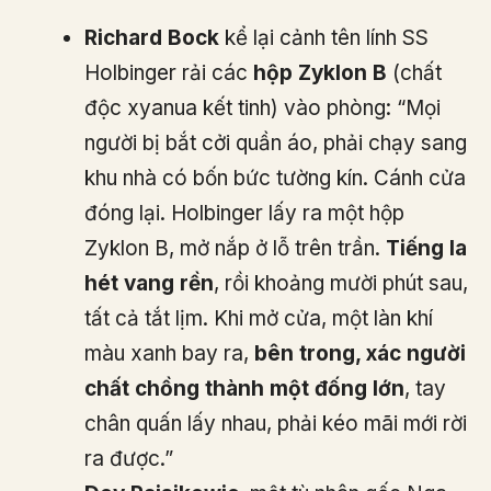
Richard Bock
kể lại cảnh tên lính SS
Holbinger rải các
hộp Zyklon B
(chất
độc xyanua kết tinh) vào phòng: “Mọi
người bị bắt cởi quần áo, phải chạy sang
khu nhà có bốn bức tường kín. Cánh cửa
đóng lại. Holbinger lấy ra một hộp
Zyklon B, mở nắp ở lỗ trên trần.
Tiếng la
hét vang rền
, rồi khoảng mười phút sau,
tất cả tắt lịm. Khi mở cửa, một làn khí
màu xanh bay ra,
bên trong, xác người
chất chồng thành một đống lớn
, tay
chân quấn lấy nhau, phải kéo mãi mới rời
ra được.”