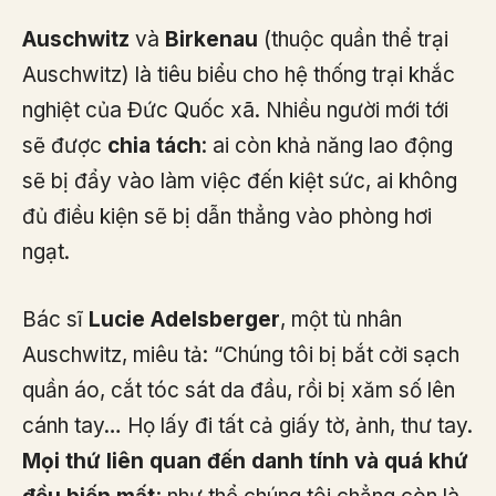
Auschwitz
và
Birkenau
(thuộc quần thể trại
Auschwitz) là tiêu biểu cho hệ thống trại khắc
nghiệt của Đức Quốc xã. Nhiều người mới tới
sẽ được
chia tách
: ai còn khả năng lao động
sẽ bị đẩy vào làm việc đến kiệt sức, ai không
đủ điều kiện sẽ bị dẫn thẳng vào phòng hơi
ngạt.
Bác sĩ
Lucie Adelsberger
, một tù nhân
Auschwitz, miêu tả: “Chúng tôi bị bắt cởi sạch
quần áo, cắt tóc sát da đầu, rồi bị xăm số lên
cánh tay… Họ lấy đi tất cả giấy tờ, ảnh, thư tay.
Mọi thứ liên quan đến danh tính và quá khứ