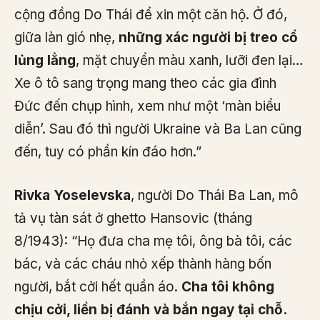
cộng đồng Do Thái để xin một căn hộ. Ở đó,
giữa làn gió nhẹ,
những xác người bị treo cổ
lủng lẳng
, mặt chuyển màu xanh, lưỡi đen lại…
Xe ô tô sang trọng mang theo các gia đình
Đức đến chụp hình, xem như một ‘màn biểu
diễn’. Sau đó thì người Ukraine và Ba Lan cũng
đến, tuy có phần kín đáo hơn.”
Rivka Yoselevska
, người Do Thái Ba Lan, mô
tả vụ tàn sát ở ghetto Hansovic (tháng
8/1943): “Họ đưa cha mẹ tôi, ông bà tôi, các
bác, và các cháu nhỏ xếp thành hàng bốn
người, bắt cởi hết quần áo.
Cha tôi không
chịu cởi, liền bị đánh và bắn ngay tại chỗ.