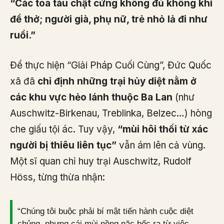
“Các toa tàu chật cứng không đủ không khí
để thở; người già, phụ nữ, trẻ nhỏ lả đi như
ruồi.”
Để thực hiện “Giải Pháp Cuối Cùng”, Đức Quốc
xã đã
chỉ định những trại hủy diệt nằm ở
các khu vực hẻo lánh thuộc Ba Lan
(như
Auschwitz-Birkenau, Treblinka, Belzec…) hòng
che giấu tội ác. Tuy vậy,
“mùi hôi thối từ xác
người bị thiêu liên tục”
vẫn ám lên cả vùng.
Một sĩ quan chỉ huy trại Auschwitz, Rudolf
Höss, từng thừa nhận:
“Chúng tôi buộc phải bí mật tiến hành cuộc diệt
chủng, nhưng cái mùi nồng nặc bốc ra từ việc