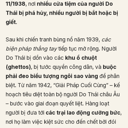
11/1938
, nơi
nhiều cửa tiệm của người Do
Thái bị phá hủy, nhiều người bị bắt hoặc bị
giết
.
Sau khi chiến tranh bùng nổ năm 1939,
các
biện pháp thẳng tay
tiếp tục mở rộng. Người
Do Thái bị dồn vào các
khu ổ chuột
(ghettos)
, bị tước quyền công dân, và
buộc
phải đeo biểu tượng ngôi sao vàng
để phân
biệt. Từ năm 1942, “Giải Pháp Cuối Cùng” – kế
hoạch tiêu diệt toàn bộ người Do Thái châu Âu
– bước vào giai đoạn quyết liệt. Hàng loạt
người bị đưa tới
các trại lao động cưỡng bức
,
nơi họ làm việc kiệt sức cho đến chết bởi đói