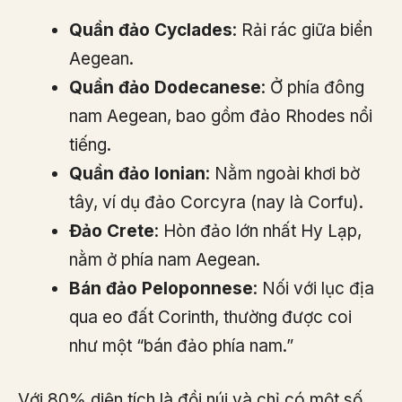
Quần đảo Cyclades
: Rải rác giữa biển
Aegean.
Quần đảo Dodecanese
: Ở phía đông
nam Aegean, bao gồm đảo Rhodes nổi
tiếng.
Quần đảo Ionian
: Nằm ngoài khơi bờ
tây, ví dụ đảo Corcyra (nay là Corfu).
Đảo Crete
: Hòn đảo lớn nhất Hy Lạp,
nằm ở phía nam Aegean.
Bán đảo Peloponnese
: Nối với lục địa
qua eo đất Corinth, thường được coi
như một “bán đảo phía nam.”
Với 80% diện tích là đồi núi và chỉ có một số