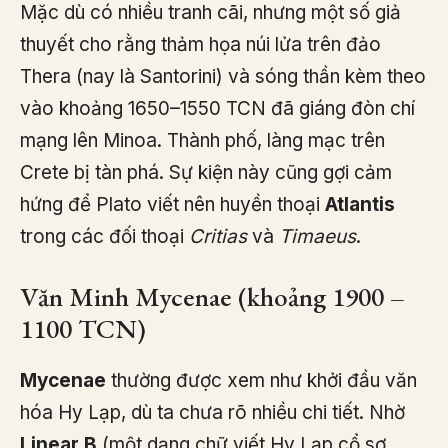
Mặc dù có nhiều tranh cãi, nhưng một số giả
thuyết cho rằng thảm họa núi lửa trên đảo
Thera (nay là Santorini) và sóng thần kèm theo
vào khoảng 1650–1550 TCN đã giáng đòn chí
mạng lên Minoa. Thành phố, làng mạc trên
Crete bị tàn phá. Sự kiện này cũng gợi cảm
hứng để Plato viết nên huyền thoại
Atlantis
trong các đối thoại
Critias
và
Timaeus
.
Văn Minh Mycenae (khoảng 1900 –
1100 TCN)
Mycenae
thường được xem như khởi đầu văn
hóa Hy Lạp, dù ta chưa rõ nhiều chi tiết. Nhờ
Linear B
(một dạng chữ viết Hy Lạp cổ sơ