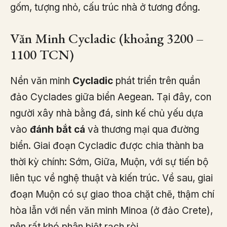
gốm, tượng nhỏ, cấu trúc nhà ở tương đồng.
Văn Minh Cycladic (khoảng 3200 –
1100 TCN)
Nền văn minh
Cycladic
phát triển trên quần
đảo Cyclades giữa biển Aegean. Tại đây, con
người xây nhà bằng đá, sinh kế chủ yếu dựa
vào
đánh bắt cá
và thương mại qua đường
biển. Giai đoạn Cycladic được chia thành ba
thời kỳ chính: Sớm, Giữa, Muộn, với sự tiến bộ
liên tục về nghệ thuật và kiến trúc. Về sau, giai
đoạn Muộn có sự giao thoa chặt chẽ, thậm chí
hòa lẫn với nền văn minh Minoa (ở đảo Crete),
nên rất khó phân biệt rạch ròi.