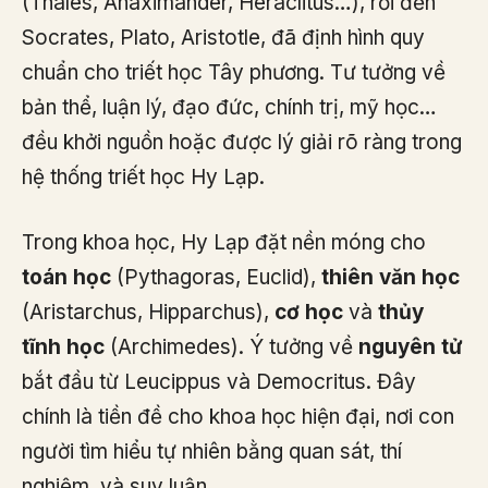
(Thales, Anaximander, Heraclitus…), rồi đến
Socrates, Plato, Aristotle, đã định hình quy
chuẩn cho triết học Tây phương. Tư tưởng về
bản thể, luận lý, đạo đức, chính trị, mỹ học…
đều khởi nguồn hoặc được lý giải rõ ràng trong
hệ thống triết học Hy Lạp.
Trong khoa học, Hy Lạp đặt nền móng cho
toán học
(Pythagoras, Euclid),
thiên văn học
(Aristarchus, Hipparchus),
cơ học
và
thủy
tĩnh học
(Archimedes). Ý tưởng về
nguyên tử
bắt đầu từ Leucippus và Democritus. Đây
chính là tiền đề cho khoa học hiện đại, nơi con
người tìm hiểu tự nhiên bằng quan sát, thí
nghiệm, và suy luận.