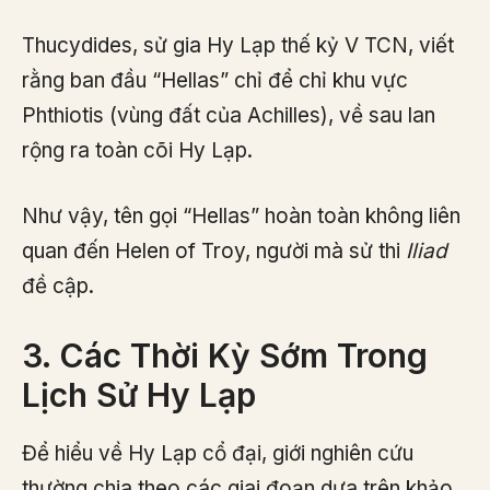
Thucydides, sử gia Hy Lạp thế kỷ V TCN, viết
rằng ban đầu “Hellas” chỉ để chỉ khu vực
Phthiotis (vùng đất của Achilles), về sau lan
rộng ra toàn cõi Hy Lạp.
Như vậy, tên gọi “Hellas” hoàn toàn không liên
quan đến Helen of Troy, người mà sử thi
Iliad
đề cập.
3. Các Thời Kỳ Sớm Trong
Lịch Sử Hy Lạp
Để hiểu về Hy Lạp cổ đại, giới nghiên cứu
thường chia theo các giai đoạn dựa trên khảo