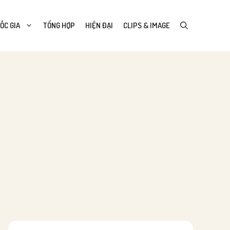
ỐC GIA
TỔNG HỢP
HIỆN ĐẠI
CLIPS & IMAGE