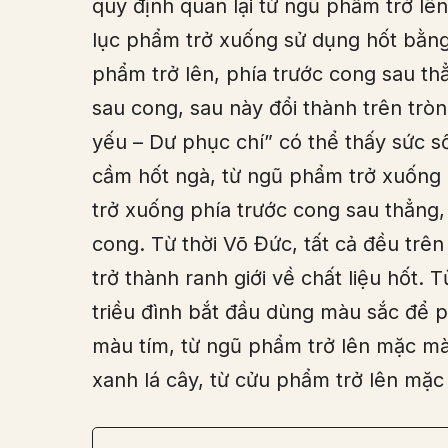
quy định quan lại từ ngũ phẩm trở lê
lục phẩm trở xuống sử dụng hốt bằng
phẩm trở lên, phía trước cong sau th
sau cong, sau này đổi thành trên trò
yếu – Dư phục chí” có thể thấy sức s
cầm hốt ngà, từ ngũ phẩm trở xuống 
trở xuống phía trước cong sau thẳng,
cong. Từ thời Võ Đức, tất cả đều trê
trở thành ranh giới về chất liệu hốt. T
triều đình bắt đầu dùng màu sắc để 
màu tím, từ ngũ phẩm trở lên mặc mà
xanh lá cây, từ cửu phẩm trở lên mặ