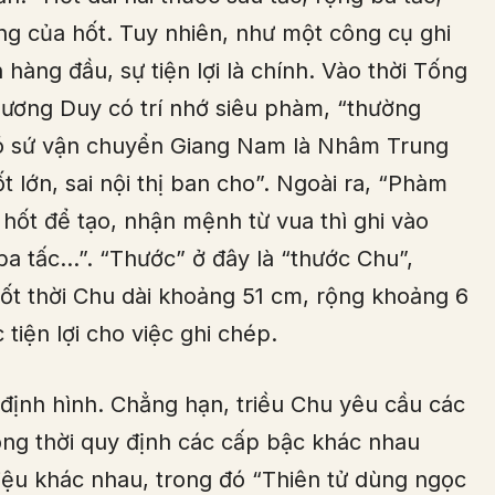
ng của hốt. Tuy nhiên, như một công cụ ghi
 hàng đầu, sự tiện lợi là chính. Vào thời Tống
Dương Duy có trí nhớ siêu phàm, “thường
phó sứ vận chuyển Giang Nam là Nhâm Trung
 lớn, sai nội thị ban cho”. Ngoài ra, “Phàm
 hốt để tạo, nhận mệnh từ vua thì ghi vào
ba tấc…”. “Thước” ở đây là “thước Chu”,
ốt thời Chu dài khoảng 51 cm, rộng khoảng 6
tiện lợi cho việc ghi chép.
định hình. Chẳng hạn, triều Chu yêu cầu các
đồng thời quy định các cấp bậc khác nhau
liệu khác nhau, trong đó “Thiên tử dùng ngọc