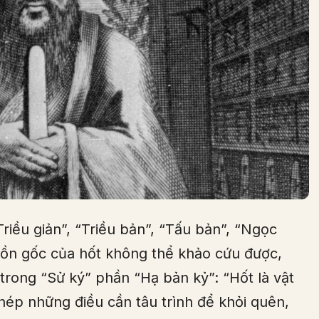
Triều giản”, “Triều bản”, “Tấu bản”, “Ngọc
guồn gốc của hốt không thể khảo cứu được,
trong “Sử ký” phần “Hạ bản kỷ”: “Hốt là vật
chép những điều cần tâu trình để khỏi quên,