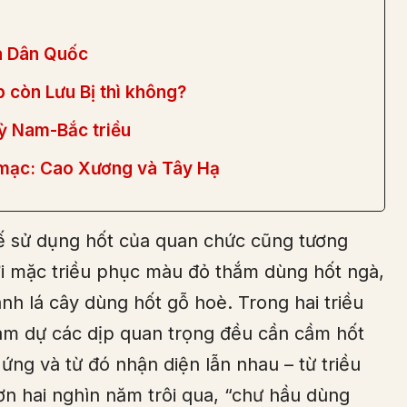
a Dân Quốc
p còn Lưu Bị thì không?
ỳ Nam-Bắc triều
a mạc: Cao Xương và Tây Hạ
ế sử dụng hốt của quan chức cũng tương
ời mặc triều phục màu đỏ thắm dùng hốt ngà,
h lá cây dùng hốt gỗ hoè. Trong hai triều
am dự các dịp quan trọng đều cần cầm hốt
 ứng và từ đó nhận diện lẫn nhau – từ triều
ơn hai nghìn năm trôi qua, “chư hầu dùng