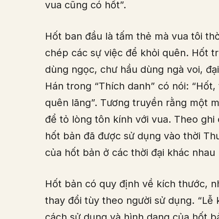
vua cũng có hốt”.
Hốt ban đầu là tấm thẻ mà vua tôi thời
chép các sự việc để khỏi quên. Hốt t
dùng ngọc, chư hầu dùng ngà voi, đại
Hán trong “Thích danh” có nói: “Hốt,
quên lãng”. Tương truyền rằng một mụ
để tỏ lòng tôn kính với vua. Theo ghi
hốt bản đã được sử dụng vào thời Thư
của hốt bản ở các thời đại khác nhau
Hốt bản có quy định về kích thước, nh
thay đổi tùy theo người sử dụng. “Lễ 
cách sử dụng và hình dạng của hốt bản