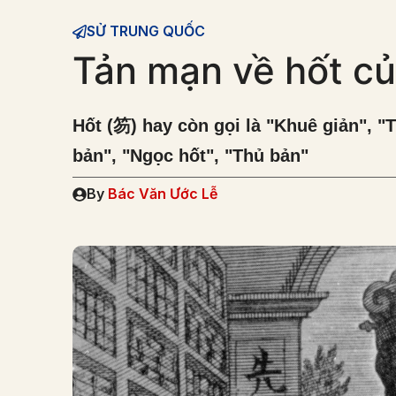
SỬ TRUNG QUỐC
Tản mạn về hốt củ
Hốt (笏) hay còn gọi là "Khuê giản", "T
bản", "Ngọc hốt", "Thủ bản"
By
Bác Văn Ước Lễ