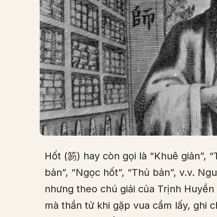
Hốt (笏) hay còn gọi là “Khuê giản”, “
bản”, “Ngọc hốt”, “Thủ bản”, v.v. N
nhưng theo chú giải của Trịnh Huyền 
mà thần tử khi gặp vua cầm lấy, ghi 