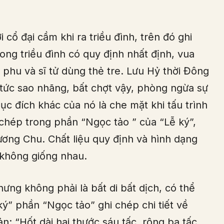
 cổ đại cầm khi ra triều đình, trên đó ghi
rong triều
đình có quy định nhất định, vua
 phu và sĩ tử dùng thẻ tre. Lưu Hỷ thời Đông
 tức sao nhãng, bất chợt vậy, phòng ngừa sự
c đích khác của nó là che mặt khi tấu trình
 chép trong phần “Ngọc tảo ” của “Lễ ký”,
ơng Chu. Chất liệu quy định và hình dạng
 không giống nhau.
ưng không phải là bất di bất dịch, có thể
ký” phần “Ngọc tảo” ghi chép chi tiết về
: “Hốt dài hai thước sáu tấc, rộng ba tấc,