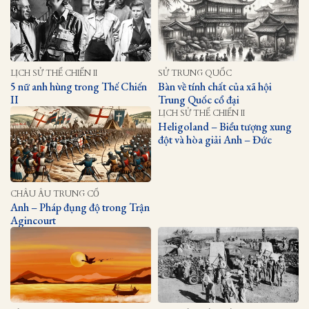
LỊCH SỬ THẾ CHIẾN II
SỬ TRUNG QUỐC
5 nữ anh hùng trong Thế Chiến
Bàn về tính chất của xã hội
II
Trung Quốc cổ đại
LỊCH SỬ THẾ CHIẾN II
Heligoland – Biểu tượng xung
đột và hòa giải Anh – Đức
CHÂU ÂU TRUNG CỔ
Anh – Pháp đụng độ trong Trận
Agincourt