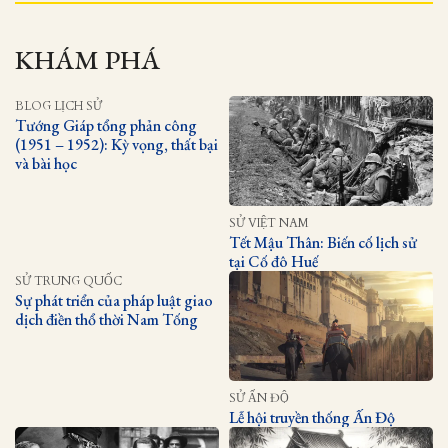
KHÁM PHÁ
BLOG LỊCH SỬ
Tướng Giáp tổng phản công
(1951 – 1952): Kỳ vọng, thất bại
và bài học
SỬ VIỆT NAM
Tết Mậu Thân: Biến cố lịch sử
tại Cố đô Huế
SỬ TRUNG QUỐC
Sự phát triển của pháp luật giao
dịch điền thổ thời Nam Tống
SỬ ẤN ĐỘ
Lễ hội truyền thống Ấn Độ