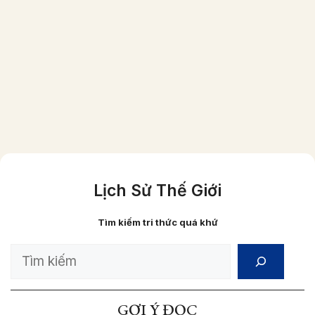
Một gia đình người Việt giầu có vào năm
1870 (ảnh đã được phục chế màu)
Lịch Sử Thế Giới
Tìm kiếm tri thức quá khứ
Search
GỢI Ý ĐỌC