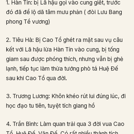
1. Hàn Tín: bị Lã hậu gọi vào cung giết, trước
đó đã để lộ dã tâm mưu phản ( đòi Lưu Bang
phong Tề vương)
2. Tiêu Hà: Bị Cao Tổ ghét ra mặt sau vụ câu
kết với Lã hậu lừa Hàn Tín vào cung, bị tống
giam sau được phóng thích, nhưng vẫn bị ghẻ
lạnh, tiếp tục làm thừa tướng phò tá Huệ Đế
sau khi Cao Tổ qua đời.
3.
Trương Lương: Khôn khéo rút lui đúng lúc, đi
học đạo tu tiên, tuyệt tích giang hồ
4. Trần Bình: Làm quan trải qua 3 đời vua Cao
Tổ, Huệ Đế, Văn Đế. Có rất nhiều thành tích