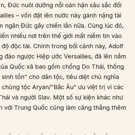
ến, Đức nuôi dưỡng nỗi oán hận sâu sắc đối
illes – vốn đặt lên nước này gánh nặng tài
 ngăn Đức gây chiến lần nữa. Cùng lúc đó,
n nhiều nơi trên thế giới mất niềm tin vào
ộ độc tài. Chính trong bối cảnh này, Adolf
g đảo ngược Hiệp ước Versailles, đã lên nắm
 của Quốc xã bao gồm chống Do Thái, thống
sinh tồn” cho dân tộc, tiêu diệt chủ nghĩa
 chủng tộc Aryan/”Bắc Âu” ưu việt trị vì các
hái và người Slav. Một số sự kiện khác như
ến với Trung Quốc cũng làm căng thẳng thêm