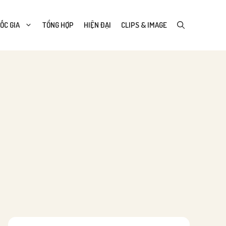
ỐC GIA
TỔNG HỢP
HIỆN ĐẠI
CLIPS & IMAGE