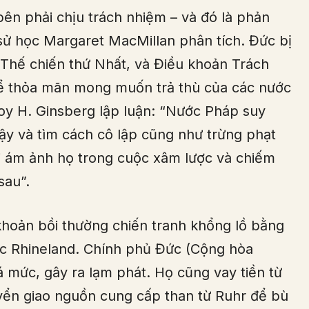
bên phải chịu trách nhiệm – và đó là phản
 sử học Margaret MacMillan phân tích. Đức bị
n Thế chiến thứ Nhất, và Điều khoản Trách
để thỏa mãn mong muốn trả thù của các nước
 Roy H. Ginsberg lập luận: “Nước Pháp suy
dậy và tìm cách cô lập cũng như trừng phạt
i ám ảnh họ trong cuộc xâm lược và chiếm
sau”.
khoản bồi thường chiến tranh khổng lồ bằng
vực Rhineland. Chính phủ Đức (Cộng hòa
 mức, gây ra lạm phát. Họ cũng vay tiền từ
ển giao nguồn cung cấp than từ Ruhr để bù