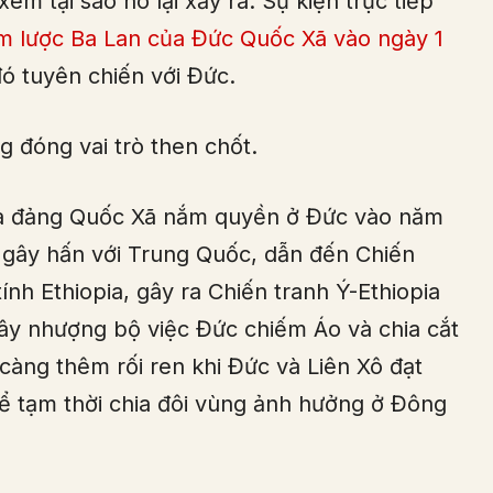
xem tại sao nó lại xảy ra. Sự kiện trực tiếp
m lược Ba Lan của Đức Quốc Xã vào ngày 1
ó tuyên chiến với Đức.
 đóng vai trò then chốt.
 và đảng Quốc Xã nắm quyền ở Đức vào năm
 gây hấn với Trung Quốc, dẫn đến Chiến
ính Ethiopia, gây ra Chiến tranh Ý-Ethiopia
Tây nhượng bộ việc Đức chiếm Áo và chia cắt
càng thêm rối ren khi Đức và Liên Xô đạt
 tạm thời chia đôi vùng ảnh hưởng ở Đông