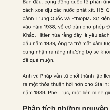
Ban đầu, cộng đồng quốc tế phản ứng
cách xoa dịu các nước phát xít. Hội Q
cảnh Trung Quốc và Ethiopia. Sự kiệ
vào năm 1938, về cơ bản cho phép Đ
Khắc. Hitler hứa rằng đây là yêu sác
đầu năm 1939, ông ta trở mặt xâm lư
cũng nhận ra rằng nhượng bộ sẽ không
đã quá muộn.
Anh và Pháp vẫn từ chối thành lập liê
ra một thỏa thuận hời hơn cho Stalin
năm 1939. Phe Trục, một liên minh gi
Phân tích những nguyên 