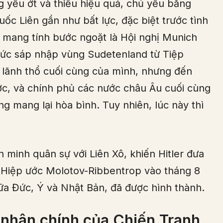
 yếu ớt và thiếu hiệu quả, chủ yếu bằng
uốc Liên gần như bất lực, đặc biệt trước tình
n mang tính bước ngoặt là Hội nghị Munich
ức sáp nhập vùng Sudetenland từ Tiệp
h lãnh thổ cuối cùng của mình, nhưng đến
ợc, và chính phủ các nước châu Âu cuối cùng
 mang lại hòa bình. Tuy nhiên, lúc này thì
n minh quân sự với Liên Xô, khiến Hitler đưa
: Hiệp ước Molotov-Ribbentrop vào tháng 8
ữa Đức, Ý và Nhật Bản, đã được hình thành.
nhân chính của Chiến Tranh