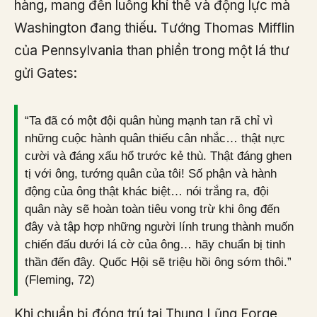
hàng, mang đến luồng khí thế và động lực mà
Washington đang thiếu. Tướng Thomas Mifflin
của Pennsylvania than phiền trong một lá thư
gửi Gates:
“Ta đã có một đội quân hùng mạnh tan rã chỉ vì
những cuộc hành quân thiếu cân nhắc… thật nực
cười và đáng xấu hổ trước kẻ thù. Thật đáng ghen
tị với ông, tướng quân của tôi! Số phận và hành
động của ông thật khác biệt… nói trắng ra, đội
quân này sẽ hoàn toàn tiêu vong trừ khi ông đến
đây và tập hợp những người lính trung thành muốn
chiến đấu dưới lá cờ của ông… hãy chuẩn bị tinh
thần đến đây. Quốc Hội sẽ triệu hồi ông sớm thôi.”
(Fleming, 72)
Khi chuẩn bị đóng trú tại Thung Lũng Forge