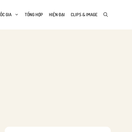
ỐC GIA
TỔNG HỢP
HIỆN ĐẠI
CLIPS & IMAGE