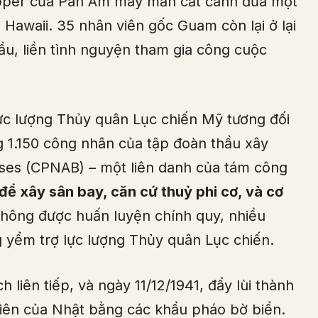
lipper của Pan Am may mắn cất cánh đưa một
 Hawaii. 35 nhân viên gốc Guam còn lại ở lại
ầu, liền tình nguyện tham gia công cuộc
ực lượng Thủy quân Lục chiến Mỹ tương đối
g 1.150 công nhân của tập đoàn thầu xây
ases (CPNAB) – một liên danh của tám công
để xây sân bay, căn cứ thuỷ phi cơ, và cơ
 không được huấn luyện chính quy, nhiều
yểm trợ lực lượng Thủy quân Lục chiến.
 liên tiếp, và ngày 11/12/1941, đẩy lùi thành
iên của Nhật bằng các khẩu pháo bờ biển.