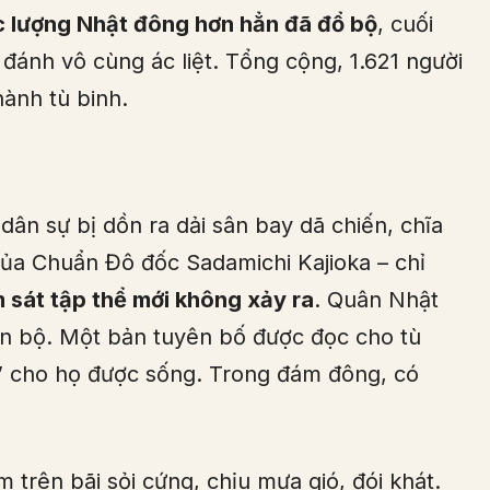
c lượng Nhật đông hơn hẳn đã đổ bộ
, cuối
ánh vô cùng ác liệt. Tổng cộng, 1.621 người
hành tù binh.
dân sự bị dồn ra dải sân bay dã chiến, chĩa
của Chuẩn Đô đốc Sadamichi Kajioka – chỉ
 sát tập thể mới không xảy ra
. Quân Nhật
oàn bộ. Một bản tuyên bố được đọc cho tù
” cho họ được sống. Trong đám đông, có
 trên bãi sỏi cứng, chịu mưa gió, đói khát.