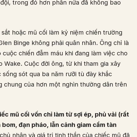
 đội, trong đó hơn phân nửa đã không bao
mũ sắt hoặc mũ cối làm kỷ niệm chiến trường
Glen Binge không phải quân nhân. Ông chỉ là
 cuộc chiến đẫm máu khi đang làm việc cho
 Wake. Cuộc đời ông, từ khi tham gia xây
 sống sót qua ba năm rưỡi tù đày khắc
g chung của hơn một nghìn thường dân trên
c mũ cối vốn chỉ làm từ sợi ép, phủ vải (rất
n bom, đạn pháo, lẫn cảnh giam cầm tàn
chủ nhân và giá trị tinh thần của chiếc mũ đã