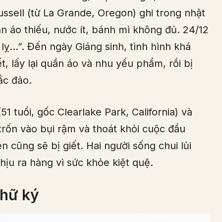
sell (từ La Grande, Oregon) ghi trong nhật
n áo thiếu, nước ít, bánh mì không đủ. 24/12
 lỵ…”. Đến ngày Giáng sinh, tình hình khá
, lấy lại quần áo và nhu yếu phẩm, rồi bị
ắc đảo.
51 tuổi, gốc Clearlake Park, California) và
 trốn vào bụi rậm và thoát khỏi cuộc đầu
ện cũng sẽ bị giết. Hai người sống chui lủi
hịu ra hàng vì sức khỏe kiệt quệ.
chữ ký