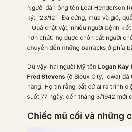
Người đàn ông tên Leal Henderson Rus
ký: “23/12 – Đá cứng, mưa và gió, quầ
– Quá chật vật, nhiều người bệnh kiết
hơn chút: họ được chôn cất người chết
chuyển đến những barracks ở phía b
Dù vậy, hai người Mỹ tên
Logan Kay
(
Fred Stevens
(ở Sioux City, Iowa) đã
hàng. Họ tin rằng bất cứ ai ra trình di
suốt 77 ngày, đến tháng 3/1942 mới c
Chiếc mũ cối và những 