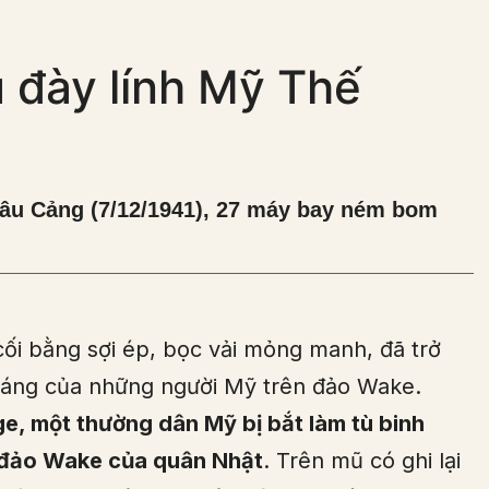
u đày lính Mỹ Thế
hâu Cảng (7/12/1941), 27 máy bay ném bom
cối bằng sợi ép, bọc vải mỏng manh, đã trở
 tráng của những người Mỹ trên đảo Wake.
e, một thường dân Mỹ bị bắt làm tù binh
 đảo Wake của quân Nhật
. Trên mũ có ghi lại