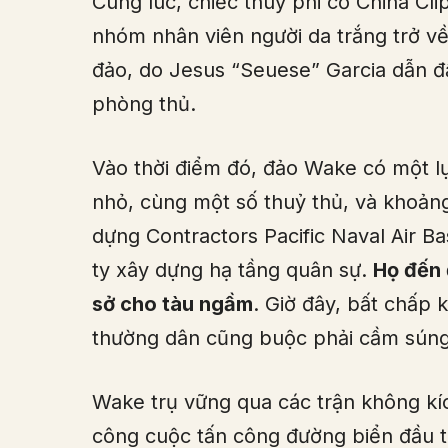
Cùng lúc, chiếc thuỷ phi cơ China C
nhóm nhân viên người da trắng trở về
đảo, do Jesus “Seuese” Garcia dẫn đ
phòng thủ.
Vào thời điểm đó, đảo Wake có một l
nhỏ, cùng một số thuỷ thủ, và khoản
dựng Contractors Pacific Naval Air B
ty xây dựng hạ tầng quân sự.
Họ đến 
sở cho tàu ngầm
. Giờ đây, bất chấp
thường dân cũng buộc phải cầm súng 
Wake trụ vững qua các trận không kích
công cuộc tấn công đường biển đầu t