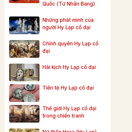
Quốc (Tứ Nhân Bang)
Những phát minh của
người Hy Lạp cổ đại
Chính quyền Hy Lạp cổ
đại
Hài kịch Hy Lạp cổ đại
Tiền tệ Hy Lạp cổ đại
Thế giới Hy Lạp cổ đại
trong chiến tranh
Nữ thần Hera (Hy Lạp)