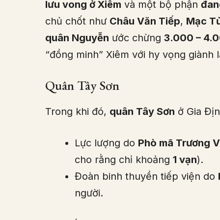
lưu vong ở Xiêm
và một bộ phận
đan
chủ chốt như
Châu Văn Tiếp
,
Mạc T
quân Nguyễn
ước chừng
3.000 – 4.
“đồng minh” Xiêm với hy vọng giành l
Quân Tây Sơn
Trong khi đó,
quân Tây Sơn
ở Gia Đị
Lực lượng do
Phò mã Trương 
cho rằng chỉ khoảng
1 vạn
).
Đoàn binh thuyền tiếp viện do
người.