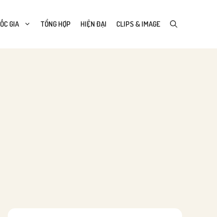
ỐC GIA
TỔNG HỢP
HIỆN ĐẠI
CLIPS & IMAGE