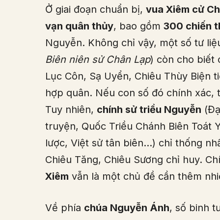
Ở giai đoạn chuẩn bị,
vua Xiêm cử Ch
vạn quân thủy
, bao gồm
300 chiến 
Nguyễn. Không chỉ vậy, một số tư li
Biên niên sử Chân Lạp
) còn cho biế
Lục Côn, Sạ Uyển, Chiêu Thùy Biện t
hợp quân. Nếu con số đó chính xác, t
Tuy nhiên,
chính sử triều Nguyễn
(Đạ
truyện, Quốc Triều Chánh Biên Toát Y
lược, Việt sử tân biên…) chỉ thống n
Chiêu Tăng, Chiêu Sương chỉ huy. Chí
Xiêm
vẫn là một chủ đề cần thêm nhiề
Về phía
chúa Nguyễn Ánh
, số binh