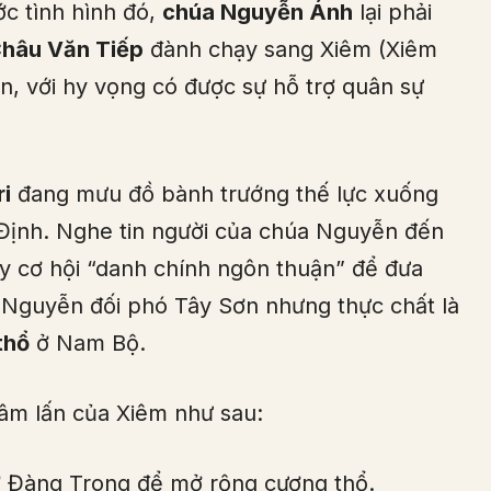
c tình hình đó,
chúa Nguyễn Ánh
lại phải
hâu Văn Tiếp
đành chạy sang Xiêm (Xiêm
ện, với hy vọng có được sự hỗ trợ quân sự
ri
đang mưu đồ bành trướng thế lực xuống
Định. Nghe tin người của chúa Nguyễn đến
ay cơ hội “danh chính ngôn thuận” để đưa
a Nguyễn đối phó Tây Sơn nhưng thực chất là
thổ
ở Nam Bộ.
âm lấn của Xiêm như sau:
ở Đàng Trong để mở rộng cương thổ.