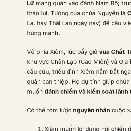
Lữ
mang quân vào đánh Nam Bộ; trướ
tháo lui. Tướng của chúa Nguyễn là
C
La, hay Thái Lan ngày nay) để cầu vi
hùng mạnh.
Về phía Xiêm, lúc bấy giờ
vua Chất T
khu vực Chân Lạp (Cao Miên) và Gia 
cầu cứu, triều đình Xiêm nắm bắt ng
quân can thiệp. Họ dự tính giúp chú
muốn
đánh chiếm và kiểm soát lãnh 
Có thể tóm lược
nguyên nhân
cuộc x
Xiêm muốn lợi dụng nội chiến 