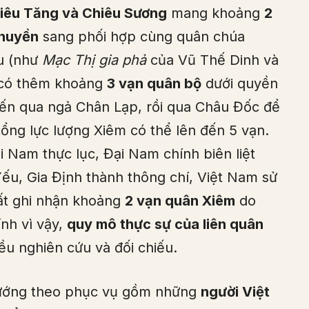
iêu Tăng và Chiêu Sương
mang khoảng
2
thuyền
sang phối hợp cùng quân chúa
ệu (như
Mạc Thị gia phả
của Vũ Thế Dinh và
t có thêm khoảng
3 vạn quân bộ
dưới quyền
iến qua ngả Chân Lạp, rồi qua Châu Đốc để
ổng lực lượng Xiêm có thể lên đến 5 vạn.
i Nam thực lục, Đại Nam chính biên liệt
ếu, Gia Định thành thông chí, Việt Nam sử
hất ghi nhận khoảng
2 vạn quân Xiêm
do
nh vì vậy,
quy mô thực sự của liên quân
u nghiên cứu và đối chiếu.
 tướng theo phục vụ gồm những
người Việt