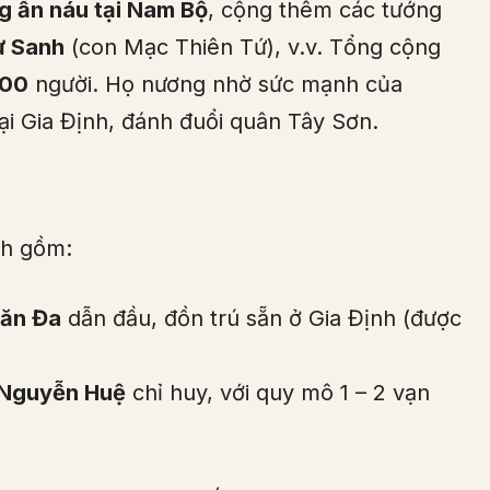
g ẩn náu tại Nam Bộ
, cộng thêm các tướng
ử Sanh
(con Mạc Thiên Tứ), v.v. Tổng cộng
000
người. Họ nương nhờ sức mạnh của
ại Gia Định, đánh đuổi quân Tây Sơn.
nh gồm:
Văn Đa
dẫn đầu, đồn trú sẵn ở Gia Định (được
Nguyễn Huệ
chỉ huy, với quy mô 1 – 2 vạn