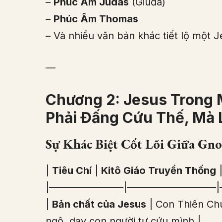
–
Phúc Âm Judas
(Giuđa)
–
Phúc Âm Thomas
– Và nhiều văn bản khác tiết lộ một 
—
Chương 2: Jesus Trong
Phải Đấng Cứu Thế, Mà 
Sự Khác Biệt Cốt Lõi Giữa Gno
|
Tiêu Chí
|
Kitô Giáo Truyền Thống
|———————–|—————————|
|
Bản chất của Jesus
| Con Thiên Chú
ngộ, dạy con người tự cứu mình |