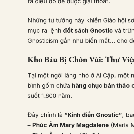
ra điều đó để được giải thoát.
Những tư tưởng này khiến Giáo hội sơ
mục ra lệnh
đốt sách Gnostic
và trừn
Gnosticism gần như biến mất… cho 
Kho Báu Bị Chôn Vùi: Thư Vi
Tại một ngôi làng nhỏ ở Ai Cập, một 
bình gốm chứa
hàng chục bản thảo 
suốt 1.600 năm.
Đây chính là
“Kinh điển Gnostic”
, b
–
Phúc Âm Mary Magdalene
(Maria 