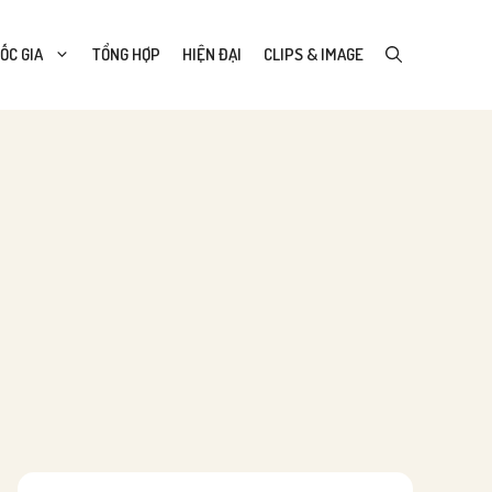
ỐC GIA
TỔNG HỢP
HIỆN ĐẠI
CLIPS & IMAGE