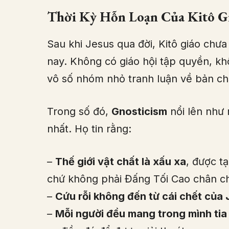
Thời Kỳ Hỗn Loạn Của Kitô G
Sau khi Jesus qua đời, Kitô giáo chưa
nay. Không có giáo hội tập quyền, 
vô số nhóm nhỏ tranh luận về bản ch
Trong số đó,
Gnosticism
nổi lên như 
nhất. Họ tin rằng:
–
Thế giới vật chất là xấu xa
, được t
chứ không phải Đấng Tối Cao chân ch
–
Cứu rỗi không đến từ cái chết của
–
Mỗi người đều mang trong mình tia