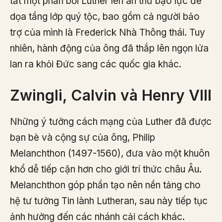
tắt một phần bởi Luther lên án thứ bạo lực đe
dọa tầng lớp quý tộc, bao gồm cả người bảo
trợ của mình là Frederick Nhà Thông thái. Tuy
nhiên, hành động của ông đã thắp lên ngọn lửa
lan ra khỏi Đức sang các quốc gia khác.
Zwingli, Calvin và Henry VIII
Những ý tưởng cách mạng của Luther đã được
bạn bè và cộng sự của ông, Philip
Melanchthon (1497-1560), đưa vào một khuôn
khổ dễ tiếp cận hơn cho giới trí thức châu Âu.
Melanchthon góp phần tạo nên nền tảng cho
hệ tư tưởng Tin lành Lutheran, sau này tiếp tục
ảnh hưởng đến các nhánh cải cách khác.