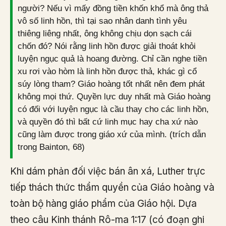
người? Nếu vì mấy đồng tiền khốn khổ mà ông thả
vô số linh hồn, thì tại sao nhân danh tình yêu
thiêng liêng nhất, ông không chịu dọn sạch cái
chốn đó? Nói rằng linh hồn được giải thoát khỏi
luyện ngục quả là hoang đường. Chỉ cần nghe tiền
xu rơi vào hòm là linh hồn được thả, khác gì cổ
súy lòng tham? Giáo hoàng tốt nhất nên đem phát
không mọi thứ. Quyền lực duy nhất mà Giáo hoàng
có đối với luyện ngục là cầu thay cho các linh hồn,
và quyền đó thì bất cứ linh mục hay cha xứ nào
cũng làm được trong giáo xứ của mình. (trích dẫn
trong Bainton, 68)
Khi dám phản đối việc bán ân xá, Luther trực
tiếp thách thức thẩm quyền của Giáo hoàng và
toàn bộ hàng giáo phẩm của Giáo hội. Dựa
theo câu Kinh thánh Rô-ma 1:17 (có đoạn ghi