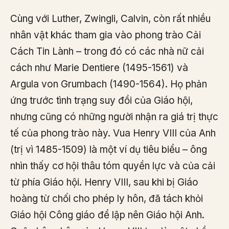
Cùng với Luther, Zwingli, Calvin, còn rất nhiều
nhân vật khác tham gia vào phong trào Cải
Cách Tin Lành – trong đó có các nhà nữ cải
cách như Marie Dentiere (1495-1561) và
Argula von Grumbach (1490-1564). Họ phản
ứng trước tình trạng suy đồi của Giáo hội,
nhưng cũng có những người nhận ra giá trị thực
tế của phong trào này. Vua Henry VIII của Anh
(trị vì 1485-1509) là một ví dụ tiêu biểu – ông
nhìn thấy cơ hội thâu tóm quyền lực và của cải
từ phía Giáo hội. Henry VIII, sau khi bị Giáo
hoàng từ chối cho phép ly hôn, đã tách khỏi
Giáo hội Công giáo để lập nên Giáo hội Anh.