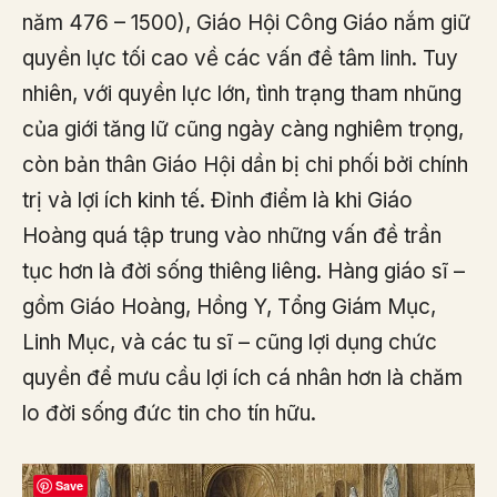
năm 476 – 1500), Giáo Hội Công Giáo nắm giữ
quyền lực tối cao về các vấn đề tâm linh. Tuy
nhiên, với quyền lực lớn, tình trạng tham nhũng
của giới tăng lữ cũng ngày càng nghiêm trọng,
còn bản thân Giáo Hội dần bị chi phối bởi chính
trị và lợi ích kinh tế. Đỉnh điểm là khi Giáo
Hoàng quá tập trung vào những vấn đề trần
tục hơn là đời sống thiêng liêng. Hàng giáo sĩ –
gồm Giáo Hoàng, Hồng Y, Tổng Giám Mục,
Linh Mục, và các tu sĩ – cũng lợi dụng chức
quyền để mưu cầu lợi ích cá nhân hơn là chăm
lo đời sống đức tin cho tín hữu.
Save