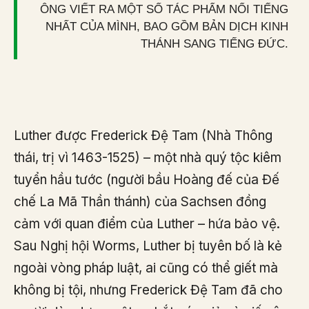
ÔNG VIẾT RA MỘT SỐ TÁC PHẨM NỔI TIẾNG
NHẤT CỦA MÌNH, BAO GỒM BẢN DỊCH KINH
THÁNH SANG TIẾNG ĐỨC.
Luther được Frederick Đệ Tam (Nhà Thông
thái, trị vì 1463-1525) – một nhà quý tộc kiêm
tuyển hầu tước (người bầu Hoàng đế của Đế
chế La Mã Thần thánh) của Sachsen đồng
cảm với quan điểm của Luther – hứa bảo vệ.
Sau Nghị hội Worms, Luther bị tuyên bố là kẻ
ngoài vòng pháp luật, ai cũng có thể giết mà
không bị tội, nhưng Frederick Đệ Tam đã cho