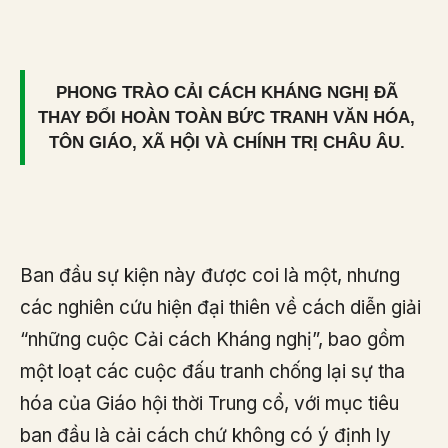
PHONG TRÀO CẢI CÁCH KHÁNG NGHỊ ĐÃ
THAY ĐỔI HOÀN TOÀN BỨC TRANH VĂN HÓA,
TÔN GIÁO, XÃ HỘI VÀ CHÍNH TRỊ CHÂU ÂU.
Ban đầu sự kiện này được coi là một, nhưng
các nghiên cứu hiện đại thiên về cách diễn giải
“những cuộc Cải cách Kháng nghị”, bao gồm
một loạt các cuộc đấu tranh chống lại sự tha
hóa của Giáo hội thời Trung cổ, với mục tiêu
ban đầu là cải cách chứ không có ý định ly