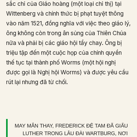
sắc chỉ của Giáo hoàng (một loại chỉ thị) tại
Wittenberg và chính thức bị phạt tuyệt thông
vào năm 1521, đồng nghĩa với việc theo giáo lý,
ông không còn trong ân sủng của Thiên Chúa
nữa và phải bị các giáo hội tẩy chay. Ông bị
triệu tập đến một cuộc họp của chính quyền
thế tục tại thành phố Worms (một hội nghị
được gọi là Nghị hội Worms) và được yêu cầu
rút lại nhưng đã từ chối.
MAY MẮN THAY, FREDERICK ĐỆ TAM ĐÃ GIẤU
LUTHER TRONG LÂU ĐÀI WARTBURG, NƠI