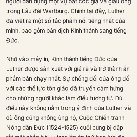
người dàn dựng một vụ bắt cóc giả và giấu ông
trong Lâu đài Wartburg. Chính tại đây, Luther
đã viết ra một số tác phẩm nổi tiếng nhất của
mình, bao gồm bản dịch Kinh thánh sang tiếng
Đức.
Nhờ vào máy in, Kinh thánh tiếng Đức của
Luther được sản xuất với giá rẻ và trở thành ấn
phẩm bán chạy nhất. Sự chống đối của ông đối
với các thế lực tôn giáo đã truyền cảm hứng
cho những người khác làm điều tương tự. Dù
điều này không nằm trong ý định của Luther và
dù ông cũng không ủng hộ, Cuộc Chiến tranh
Nông dân Đức (1524-1525) cuối cùng bị dập