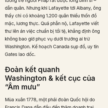
tướng trẻ người Pháp rất được lòng binh sĩ –
dẫn quân. Nhưng khi Lafayette tới Albany, ông
thấy chỉ có khoảng 1.200 quân thiếu thốn đồ
mặc, lương thực. Quá phẫn nộ, Lafayette viết
thư lên án việc chuẩn bị tồi tệ, khẳng định ông
không bao giờ phục vụ dưới trướng ai trừ
Washington. Kế hoạch Canada sụp đổ, uy tín
Gates lao dốc.
Đoàn kết quanh
Washington & kết cục của
“Âm mưu”
Mùa xuân 1778, một phái đoàn Quốc hội do
Francis Dana dẫn đầu đến thăm doanh trại