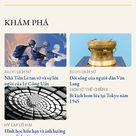
KHÁM PHÁ
BLOG LỊCH SỬ
BLOG LỊCH SỬ
Nhà Tiền Lê tan vỡ và sự lên
Đời sống của người dân Văn
ngôi của Lý Công Uẩn
Lang
LỊCH SỬ THẾ CHIẾN II
Bi kịch bom lửa tại Tokyo năm
1945
HY LẠP CỔ ĐẠI
Hình học hữu hạn và ảnh hưởng