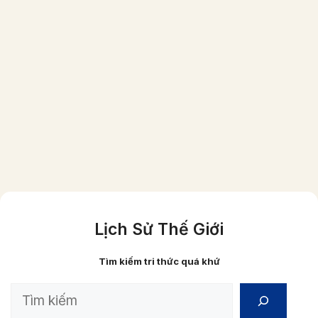
Một gia đình người Việt giầu có vào năm
1870 (ảnh đã được phục chế màu)
Lịch Sử Thế Giới
Tìm kiếm tri thức quá khứ
Search