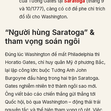
của Tướng Gates tại
Saratoga
(tháng 9
và 10/1777), càng có cớ để phe chỉ trích
đổ lỗi cho Washington.
“Người hùng Saratoga” &
tham vọng soán ngôi
Đúng lúc Washington để mất Philadelphia thì
Horatio Gates, chỉ huy quân Mỹ ở phương Bắc,
lại lập công lớn: buộc Tướng Anh John
Burgoyne đầu hàng trong hai trận Saratoga.
Gates nghiễm nhiên trở thành ngôi sao mới.
Ông viết báo cáo chiến thắng gửi thẳng tới
Quốc hội, bỏ qua Washington – động thái trái
nguyên tắc và thể hiện tham vọng rõ rệt. Việc