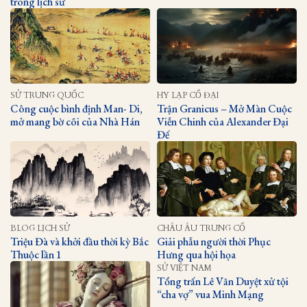
trong lịch sử
SỬ TRUNG QUỐC
HY LẠP CỔ ĐẠI
Công cuộc bình định Man- Di,
Trận Granicus – Mở Màn Cuộc
mở mang bờ cõi của Nhà Hán
Viễn Chinh của Alexander Đại
Đế
BLOG LỊCH SỬ
CHÂU ÂU TRUNG CỔ
Triệu Đà và khởi đầu thời kỳ Bắc
Giải phẫu người thời Phục
Thuộc lần 1
Hưng qua hội họa
SỬ VIỆT NAM
Tổng trấn Lê Văn Duyệt xử tội
“cha vợ” vua Minh Mạng