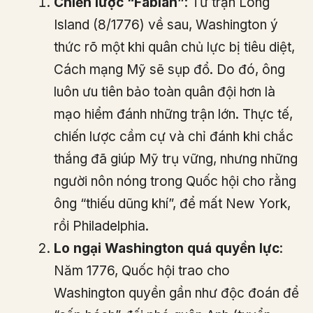
Chiến lược “Fabian”
: Từ trận Long
Island (8/1776) về sau, Washington ý
thức rõ một khi quân chủ lực bị tiêu diệt,
Cách mạng Mỹ sẽ sụp đổ. Do đó, ông
luôn ưu tiên bảo toàn quân đội hơn là
mạo hiểm đánh những trận lớn. Thực tế,
chiến lược cầm cự và chỉ đánh khi chắc
thắng đã giúp Mỹ trụ vững, nhưng những
người nôn nóng trong Quốc hội cho rằng
ông “thiếu dũng khí”, để mất New York,
rồi Philadelphia.
Lo ngại Washington quá quyền lực
:
Năm 1776, Quốc hội trao cho
Washington quyền gần như độc đoán để