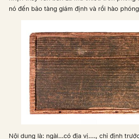
nó đến bảo tàng giám định và rồi hào phóng
Nội dung là: ngài…có địa vị…., chỉ định trướ