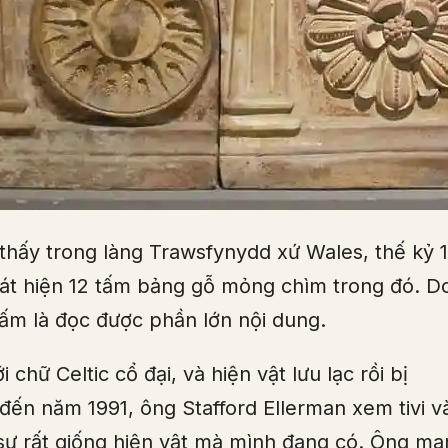
thấy trong làng Trawsfynydd xứ Wales, thế kỷ 1
hát hiện 12 tấm bảng gỗ mỏng chìm trong đó. D
 tấm là đọc được phần lớn nội dung.
hữ Celtic cổ đại, và hiện vật lưu lạc rồi bị
đến năm 1991, ông Stafford Ellerman xem tivi v
sự rất giống hiện vật mà mình đang có. Ông ma