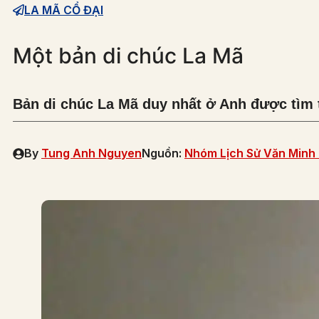
LA MÃ CỔ ĐẠI
Một bản di chúc La Mã
Bản di chúc La Mã duy nhất ở Anh được tìm 
By
Tung Anh Nguyen
Nguồn:
Nhóm Lịch Sử Văn Minh 