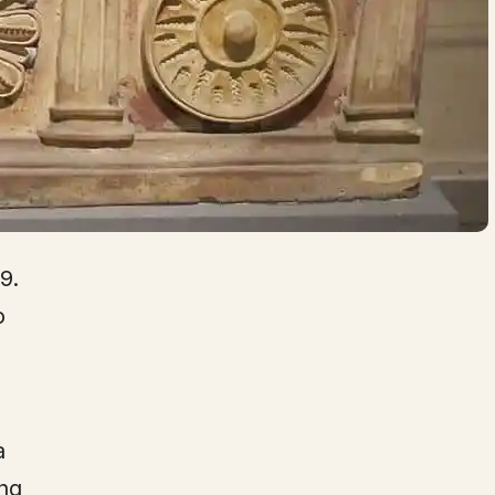
9.
o
à
ng