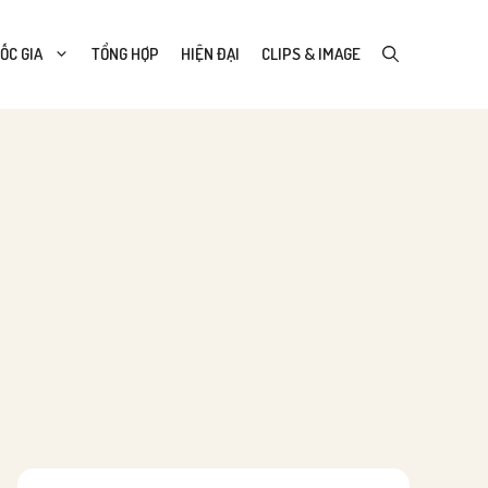
ỐC GIA
TỔNG HỢP
HIỆN ĐẠI
CLIPS & IMAGE