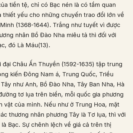
ủa tiền tệ, chỉ có Bạc nén là có tầm quan
a thiết yếu cho những chuyến trao đổi lớn về
à Minh (1368-1644). Trắng như tuyết vì được
ương nhân Bồ Đào Nha miêu tả thì đối với
ạc, đó Là Máu(13).
i đại Châu Ấn Thuyền (1592-1635) tập trung
ong kiến Đông Nam á, Trung Quốc, Triều
 Tây như Anh, Bồ Đào Nha, Tây Ban Nha, Hà
đường tơ lụa trên biển, mỗi quốc gia phương
n vật của mình. Nếu như ở Trung Hoa, mặt
các thương nhân phương Tây là Tơ lụa, thì với
 là Bạc. Sự chênh lệch về giá cả trên thị