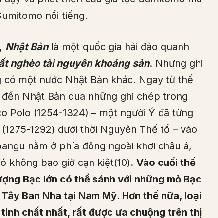
Sumitomo nổi tiếng.
a,
Nhật Bản
là một quốc gia hải đảo quanh
ất nghèo tài nguyên khoáng sản
. Nhưng ghi
g có một nước Nhật Bản khác. Ngay từ thế
t đến Nhật Bản qua những ghi chép trong
co Polo (1254-1324) – một người Ý đã từng
(1275-1292) dưới thời Nguyên Thế tổ – vào
pangu nằm ở phía đông ngoài khơi châu á,
đó không bao giờ cạn kiệt(10).
Vào cuối thế
lượng Bạc lớn có thể sánh với những mỏ Bạc
Tây Ban Nha tại Nam Mỹ. Hơn thế nữa, loại
 tinh chất nhất, rất được ưa chuộng trên thị