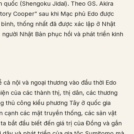
ến quốc (Shengoku Jidai). Theo GS. Akira
History Cooper” sau khi Mạc phủ Edo được
a bình, thống nhất đã được xác lập ở Nhật
ể người Nhật Bản phục hồi và phát triển kinh
ể cả nội và ngoại thương vào đầu thời Edo
ện của các thành thị, thị dân, các thương
ng thủ công kiểu phương Tây ở quốc gia
n cạnh các mặt truyền thống, các sản vật
a bắt đầu biết đến giá trị của Đồng và gắn
rỗi dậy và phát triển của gia tộc Sumitomo mà