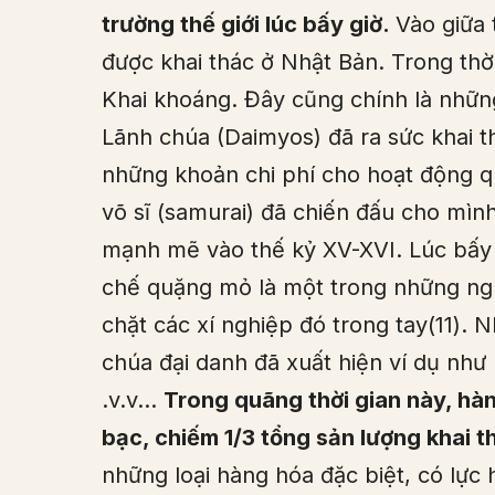
trường thế giới lúc bấy giờ.
Vào giữa 
được khai thác ở Nhật Bản. Trong thờ
Khai khoáng. Đây cũng chính là nhữn
Lãnh chúa (Daimyos) đã ra sức khai 
những khoản chi phí cho hoạt động q
võ sĩ (samurai) đã chiến đấu cho mìn
mạnh mẽ vào thế kỷ XV-XVI. Lúc bấy g
chế quặng mỏ là một trong những ngu
chặt các xí nghiệp đó trong tay(11). 
chúa đại danh đã xuất hiện ví dụ như
.v.v…
Trong quãng thời gian này, hà
bạc, chiếm 1/3 tổng sản lượng khai th
những loại hàng hóa đặc biệt, có lực 