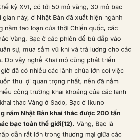
thế kỷ XVI, có tới 50 mỏ vàng, 30 mỏ bạc
i gian này, ở Nhật Bản đã xuất hiện ngành
g năm tao loạn của thời Chiến quốc, các
thác Vàng, Bạc ở các phiên để bù đắp vào
uân sự, mua sắm vũ khí và trả lương cho các
h. Do vậy nghề Khai mỏ cũng phát triển
iờ đã có nhiều các lãnh chúa lớn coi việc
ồn thu lợi quan trọng nhất, nên đã nắm
Nhiều công trường khai khoáng của các lãnh
 khai thác Vàng ở Sado, Bạc ở Ikuno
ng năm Nhật Bản khai thác được 200 tấn
ác bạc toàn thế giới(12).
Vàng, Bạc là
hấp dẫn rất lớn trong thương mại giữa các