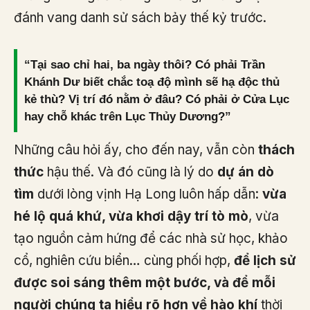
đánh vang danh sử sách bảy thế kỷ trước.
“Tại sao chỉ hai, ba ngày thôi? Có phải Trần
Khánh Dư biết chắc toạ độ mình sẽ hạ độc thủ
kẻ thù? Vị trí đó nằm ở đâu? Có phải ở Cửa Lục
hay chỗ khác trên Lục Thủy Dương?”
Những câu hỏi ấy, cho đến nay, vẫn còn
thách
thức
hậu thế. Và đó cũng là lý do
dự án dò
tìm
dưới lòng vịnh Hạ Long luôn hấp dẫn:
vừa
hé lộ quá khứ, vừa khơi dậy trí tò mò
, vừa
tạo nguồn cảm hứng để các nhà sử học, khảo
cổ, nghiên cứu biển… cùng phối hợp,
để lịch sử
được soi sáng thêm một bước, và để mỗi
người chúng ta hiểu rõ hơn về hào khí
thời