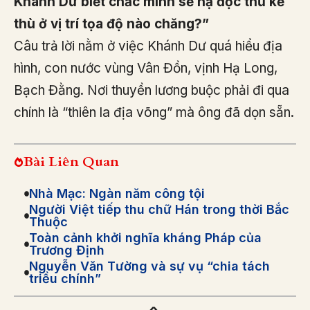
Khánh Dư biết chắc mình sẽ hạ độc thủ kẻ
thù ở vị trí tọa độ nào chăng?”
Câu trả lời nằm ở việc Khánh Dư quá hiểu địa
hình, con nước vùng Vân Đồn, vịnh Hạ Long,
Bạch Đằng. Nơi thuyền lương buộc phải đi qua
chính là “thiên la địa võng” mà ông đã dọn sẵn.
Bài Liên Quan
Nhà Mạc: Ngàn năm công tội
Người Việt tiếp thu chữ Hán trong thời Bắc
Thuộc
Toàn cảnh khởi nghĩa kháng Pháp của
Trương Định
Nguyễn Văn Tường và sự vụ “chia tách
triều chính”