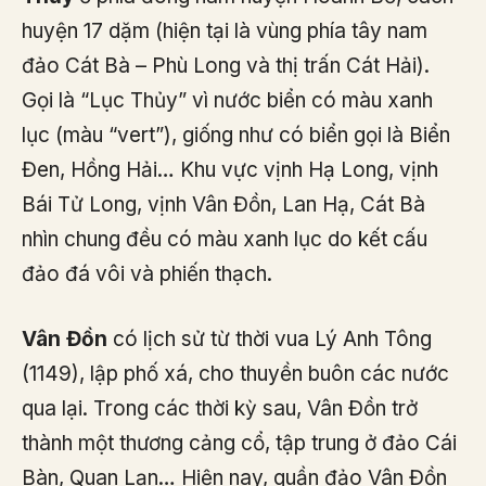
huyện 17 dặm (hiện tại là vùng phía tây nam
đảo Cát Bà – Phù Long và thị trấn Cát Hải).
Gọi là “Lục Thủy” vì nước biển có màu xanh
lục (màu “vert”), giống như có biển gọi là Biển
Đen, Hồng Hải… Khu vực vịnh Hạ Long, vịnh
Bái Tử Long, vịnh Vân Đồn, Lan Hạ, Cát Bà
nhìn chung đều có màu xanh lục do kết cấu
đảo đá vôi và phiến thạch.
Vân Đồn
có lịch sử từ thời vua Lý Anh Tông
(1149), lập phố xá, cho thuyền buôn các nước
qua lại. Trong các thời kỳ sau, Vân Đồn trở
thành một thương cảng cổ, tập trung ở đảo Cái
Bàn, Quan Lạn… Hiện nay, quần đảo Vân Đồn