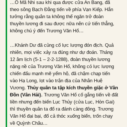
…Ô Mã Nhi sau khi qua được cửa An Bang, đã
theo sông Bạch Đằng tiến về phía Vạn Kiếp. Hắn
tưởng rằng quân ta không thể ngăn trở đoàn
thuyền lương đi sau được nữa nên cứ tiến thẳng,
không chú ý đến Trương Văn Hổ…
…Khánh Dư đã củng cố lực lượng đón địch. Quả
nhiên, mọi việc xảy ra đúng như dự đoán. Tháng
12 âm lịch (5-1 – 2-2-1288), đoàn thuyền lương
nặng nề của Trương Văn Hổ, không có lực lượng
chiến đấu mạnh mẽ yểm hộ, đã chậm chạp tiến
vào Hạ Long, lọt vào trận địa của Nhân Huệ
Vương.
Thủy quân ta tập kích thuyền giặc ở Vân
Đồn (Vân Hải).
Trương Văn Hổ cố gắng tiến về đất
liền nhưng đến biển Lục Thủy (cửa Lục, Hòn Gai)
thì thuyền quân ta đổ ra đánh càng đông. Trương
Văn Hổ đại bại, đổ cả thóc xuống biển, trốn chạy
về Quỳnh Châu…