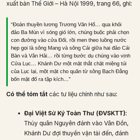
xuất bản Thế Giới – Hà Nội 1999, trang 66, ghi:
“Đoàn thuyền lương Trương Văn Hổ… qua khỏi
đảo Ba Mùn vì sóng gió lớn, chúng buộc phải chọn
con đường vào cửa Đối, rồi men theo luồng nước
hẹp gọi là sông Mang và sông Cái giữa hai đảo Cái
Bàn và Vân Hải… rồi từng bước dụ chúng vào vịnh
Cửa Lục… Khánh Dư một mặt thắt chặt miệng túi
của Lục lại, một mặt cho quân từ sông Bạch Đằng
bốn mặt đổ ra tập kích…”
Có thể tóm tắt
các tư liệu chính như sau:
Đại Việt Sử Ký Toàn Thư (ĐVSKTT)
:
Thủy quân Nguyên đánh vào Vân Đồn,
Khánh Dư đợi thuyền vận tải đến, đánh