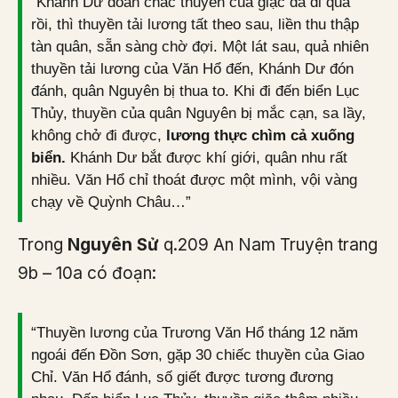
“Khánh Dư đoán chắc thuyền của giặc đã đi qua
rồi, thì thuyền tải lương tất theo sau, liền thu thập
tàn quân, sẵn sàng chờ đợi. Một lát sau, quả nhiên
thuyền tải lương của Văn Hổ đến, Khánh Dư đón
đánh, quân Nguyên bị thua to. Khi đi đến biển Lục
Thủy, thuyền của quân Nguyên bị mắc cạn, sa lầy,
không chở đi được,
lương thực chìm cả xuống
biển.
Khánh Dư bắt được khí giới, quân nhu rất
nhiều. Văn Hổ chỉ thoát được một mình, vội vàng
chạy về Quỳnh Châu…”
Trong
Nguyên Sử
q.209 An Nam Truyện trang
9b – 10a có đoạn:
“Thuyền lương của Trương Văn Hổ tháng 12 năm
ngoái đến Đồn Sơn, gặp 30 chiếc thuyền của Giao
Chỉ. Văn Hổ đánh, số giết được tương đương