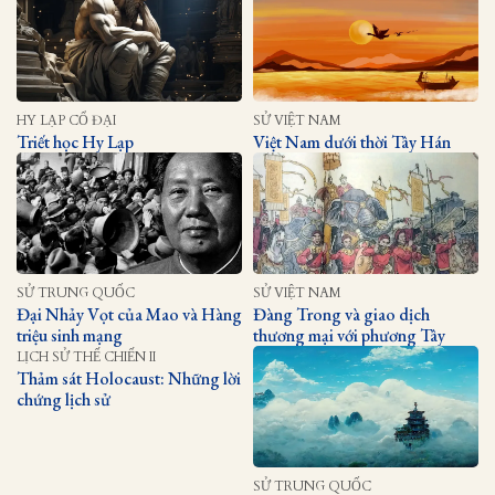
HY LẠP CỔ ĐẠI
SỬ VIỆT NAM
Triết học Hy Lạp
Việt Nam dưới thời Tây Hán
SỬ TRUNG QUỐC
SỬ VIỆT NAM
Đại Nhảy Vọt của Mao và Hàng
Đàng Trong và giao dịch
triệu sinh mạng
thương mại với phương Tây
LỊCH SỬ THẾ CHIẾN II
Thảm sát Holocaust: Những lời
chứng lịch sử
SỬ TRUNG QUỐC