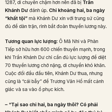
1287, di chuyển chậm hơn nên đã bị
Trần
Khánh Dư
đánh úp.
Chỉ khoảng hai, ba ngày
“khất tội”
mà Khánh Dư xin với trung sứ cũng
đủ để dàn trận, rình bắt đoàn thuyền lương này.
Tương quan lực lượng
: Ô Mã Nhi và Phàn
Tiếp sở hữu hơn 600 chiến thuyền mạnh, trong
khi Trần Khánh Dư chỉ cần đủ lực lượng để diệt
70 thuyền lương chở nặng, di chuyển khó khăn.
Cuộc đối đầu đầu tiên, Khánh Dư thua, nhưng
cũng là “cái bẫy” để Trương Văn Hổ mất cảnh
giác và sa vào ổ phục kích.
– “Tại sao chỉ hai, ba ngày thôi? Có phải