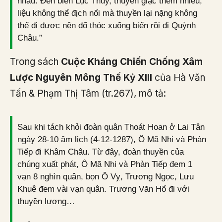
nhau. Đến biển Lục Thủy, thuyền giặc thêm nhiều,
liệu không thể địch nổi mà thuyền lại nặng không
thể đi được nên đổ thóc xuống biển rồi đi Quỳnh
Châu.”
Trong sách
Cuộc Kháng Chiến Chống Xâm
Lược Nguyên Mông Thế Kỷ XIII
của Hà Văn
Tấn & Phạm Thị Tâm (tr.267), mô tả:
Sau khi tách khỏi đoàn quân Thoát Hoan ở Lai Tân
ngày 28-10 âm lịch (4-12-1287), Ô Mã Nhi và Phàn
Tiếp đi Khâm Châu. Từ đây, đoàn thuyền của
chúng xuất phát, Ô Mã Nhi và Phàn Tiếp đem 1
vạn 8 nghìn quân, bọn Ô Vỵ, Trương Ngọc, Lưu
Khuê đem vài vạn quân. Trương Văn Hổ đi với
thuyền lương…