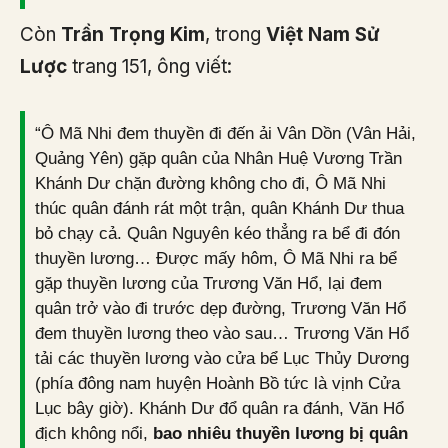
Còn
Trần Trọng Kim
, trong
Việt Nam Sử
Lược
trang 151, ông viết:
“Ô Mã Nhi đem thuyền đi đến ải Vân Dồn (Vân Hải,
Quảng Yên) gặp quân của Nhân Huệ Vương Trần
Khánh Dư chặn đường không cho đi, Ô Mã Nhi
thúc quân đánh rát một trận, quân Khánh Dư thua
bỏ chạy cả. Quân Nguyên kéo thẳng ra bể đi đón
thuyền lương… Được mấy hôm, Ô Mã Nhi ra bể
gặp thuyền lương của Trương Văn Hổ, lại đem
quân trở vào đi trước dẹp đường, Trương Văn Hổ
đem thuyền lương theo vào sau… Trương Văn Hổ
tải các thuyền lương vào cửa bể Lục Thủy Dương
(phía đông nam huyện Hoành Bồ tức là vịnh Cửa
Lục bây giờ). Khánh Dư đổ quân ra đánh, Văn Hổ
địch không nổi,
bao nhiêu thuyền lương bị quân