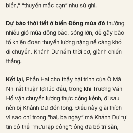
biển,” “thuyền mắc cạn” như sử ghi.
Dự báo thời tiết ở biển Đông mùa đó
thường
nhiều gió mùa đông bắc, sóng lớn, dễ gây bão
tố khiến đoàn thuyền lương nặng nề càng khó
di chuyển. Khánh Dư nắm thời cơ, giành chiến
thắng.
Kết lại
, Phần Hai cho thấy hải trình của Ô Mã
Nhi rất thuận lợi lúc đầu, trong khi Trương Văn
Hổ vận chuyển lương thực cồng kềnh, đi sau
nên bị Khánh Dư đón lõng. Điều này giải thích
vì sao chỉ trong “hai, ba ngày” mà Khánh Dư tự
tin có thể “mưu lập công”: ông đã bố trí sẵn,