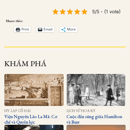
5/5 - (1 vote)
Share this:
Print
Email
More
KHÁM PHÁ
HY LẠP CỔ ĐẠI
LỊCH SỬ HOA KỲ
Viện Nguyên Lão La Mã: Cơ
Cuộc đấu súng giữa Hamilton
chế và Quyền lực
và Burr