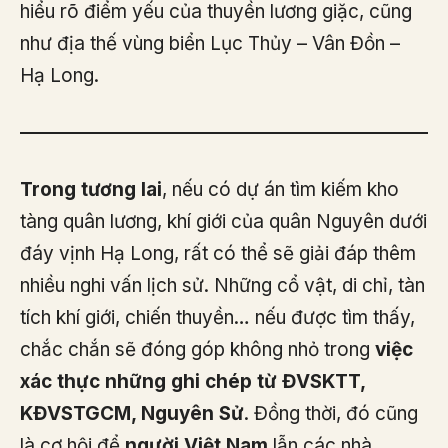
hiểu rõ điểm yếu của thuyền lương giặc, cũng
như địa thế vùng biển Lục Thủy – Vân Đồn –
Hạ Long.
Trong tương lai
, nếu có dự án tìm kiếm kho
tàng quân lương, khí giới của quân Nguyên dưới
đáy vịnh Hạ Long, rất có thể sẽ giải đáp thêm
nhiều nghi vấn lịch sử. Những cổ vật, di chỉ, tàn
tích khí giới, chiến thuyền… nếu được tìm thấy,
chắc chắn sẽ đóng góp không nhỏ trong
việc
xác thực những ghi chép từ ĐVSKTT,
KĐVSTGCM, Nguyên Sử
. Đồng thời, đó cũng
là cơ hội để
người Việt Nam
lẫn các nhà