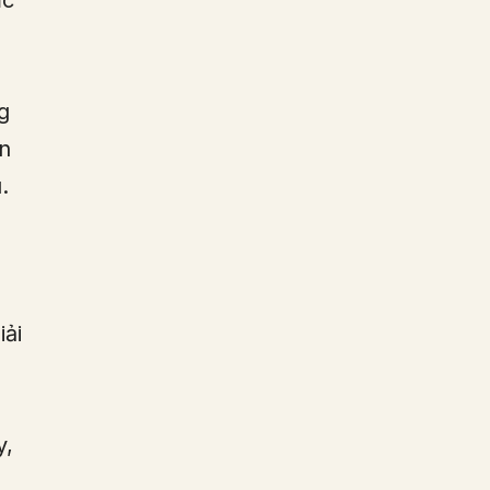
ực
g
ân
.
iải
y,