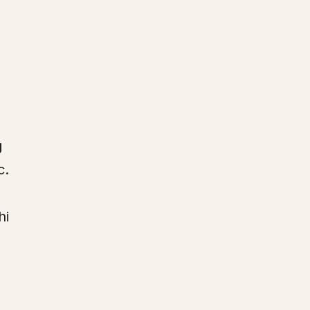
g
c.
hi