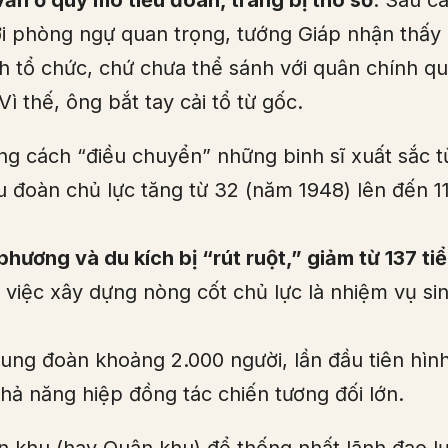
vẫn ở quy mô tiểu đoàn, trang bị thô sơ
. Sau c
ợi phòng ngự quan trọng, tướng Giáp nhận thấy
ính tổ chức, chứ chưa thể sánh với quân chính q
 thế, ông bắt tay cải tổ từ gốc.
ng cách “điều chuyển” những binh sĩ xuất sắc t
ểu đoàn chủ lực tăng từ 32 (năm 1948) lên đến 1
phương và du kích bị “rút ruột,” giảm từ 137 ti
i việc xây dựng nòng cốt chủ lực là nhiệm vụ si
ung đoàn khoảng 2.000 người, lần đầu tiên hìn
khả năng hiệp đồng tác chiến tương đối lớn.