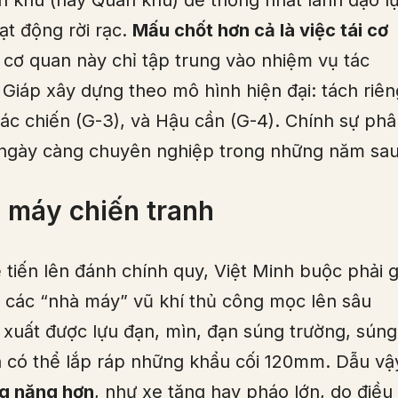
ên khu (hay Quân khu) để thống nhất lãnh đạo l
ạt động rời rạc.
Mấu chốt hơn cả là việc tái cơ
 cơ quan này chỉ tập trung vào nhiệm vụ tác
 Giáp xây dựng theo mô hình hiện đại: tách riên
ác chiến (G-3), và Hậu cần (G-4). Chính sự ph
 ngày càng chuyên nghiệp trong những năm sau
ỗ máy chiến tranh
ể tiến lên đánh chính quy, Việt Minh buộc phải g
, các “nhà máy” vũ khí thủ công mọc lên sâu
 xuất được lựu đạn, mìn, đạn súng trường, súng
 có thể lắp ráp những khẩu cối 120mm. Dẫu vậ
ng nặng hơn
, như xe tăng hay pháo lớn, do điều