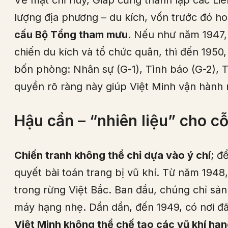
Về mặt chỉ huy, Giáp cũng thành lập các Li
lượng địa phương – du kích, vốn trước đó ho
cấu Bộ Tổng tham mưu
. Nếu như năm 1947,
chiến du kích và tổ chức quân, thì đến 1950,
bốn phòng: Nhân sự (G-1), Tình báo (G-2), T
quyền rõ ràng này giúp Việt Minh vận hành
Hậu cần – “nhiên liệu” cho c
Chiến tranh không thể chỉ dựa vào ý chí
; đ
quyết bài toán trang bị vũ khí. Từ năm 1948
trong rừng Việt Bắc. Ban đầu, chúng chỉ sản
máy hạng nhẹ. Dần dần, đến 1949, có nơi đã
Việt Minh không thể chế tạo các vũ khí hạ