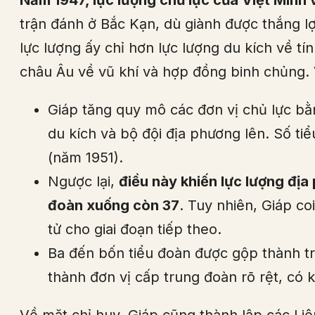
Năm 1947, lực lượng chủ lực của Việt Minh 
trận đánh ở Bắc Kạn, dù giành được thắng l
lực lượng ấy chỉ hơn lực lượng du kích về t
châu Âu về vũ khí và hợp đồng binh chủng. Vì
Giáp tăng quy mô các đơn vị chủ lực bằ
du kích và bộ đội địa phương lên. Số ti
(năm 1951).
Ngược lại,
điều này khiến lực lượng địa 
đoàn xuống còn 37
. Tuy nhiên, Giáp co
tử cho giai đoạn tiếp theo.
Ba đến bốn tiểu đoàn được gộp thành tr
thành đơn vị cấp trung đoàn rõ rệt, có 