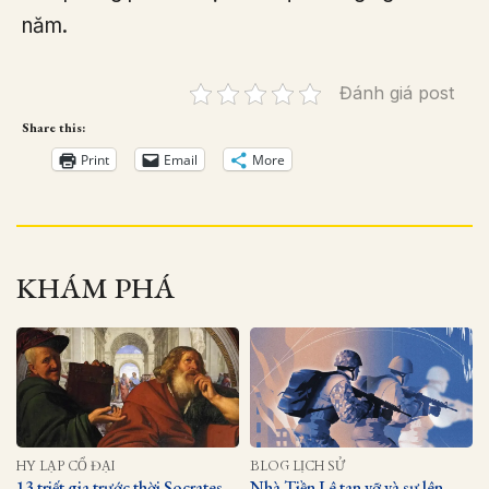
năm.
Đánh giá post
Share this:
Print
Email
More
KHÁM PHÁ
HY LẠP CỔ ĐẠI
BLOG LỊCH SỬ
13 triết gia trước thời Socrates
Nhà Tiền Lê tan vỡ và sự lên