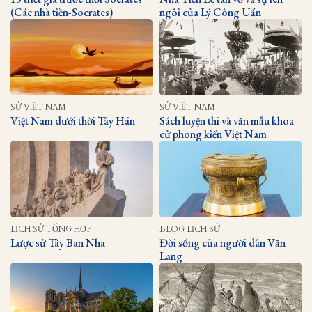
(Các nhà tiền-Socrates)
ngôi của Lý Công Uẩn
SỬ VIỆT NAM
SỬ VIỆT NAM
Việt Nam dưới thời Tây Hán
Sách luyện thi và văn mẫu khoa
cử phong kiến Việt Nam
LỊCH SỬ TỔNG HỢP
BLOG LỊCH SỬ
Lược sử Tây Ban Nha
Đời sống của người dân Văn
Lang