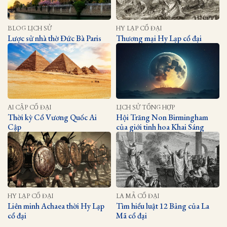
BLOG LỊCH SỬ
HY LẠP CỔ ĐẠI
Lược sử nhà thờ Đức Bà Paris
Thương mại Hy Lạp cổ đại
AI CẬP CỔ ĐẠI
LỊCH SỬ TỔNG HỢP
Thời kỳ Cổ Vương Quốc Ai
Hội Trăng Non Birmingham
Cập
của giới tinh hoa Khai Sáng
HY LẠP CỔ ĐẠI
LA MÃ CỔ ĐẠI
Liên minh Achaea thời Hy Lạp
Tìm hiểu luật 12 Bảng của La
cổ đại
Mã cổ đại