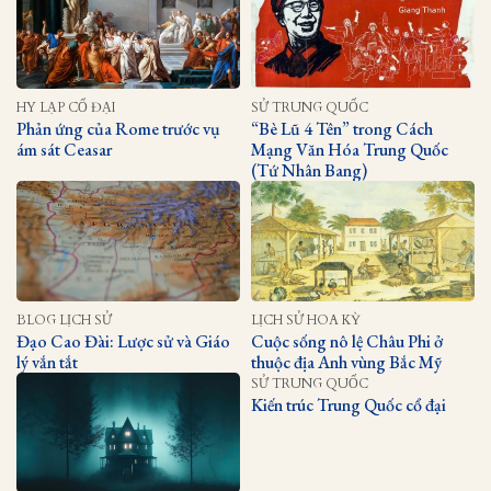
HY LẠP CỔ ĐẠI
SỬ TRUNG QUỐC
Phản ứng của Rome trước vụ
“Bè Lũ 4 Tên” trong Cách
ám sát Ceasar
Mạng Văn Hóa Trung Quốc
(Tứ Nhân Bang)
BLOG LỊCH SỬ
LỊCH SỬ HOA KỲ
Đạo Cao Đài: Lược sử và Giáo
Cuộc sống nô lệ Châu Phi ở
lý vắn tắt
thuộc địa Anh vùng Bắc Mỹ
SỬ TRUNG QUỐC
Kiến trúc Trung Quốc cổ đại