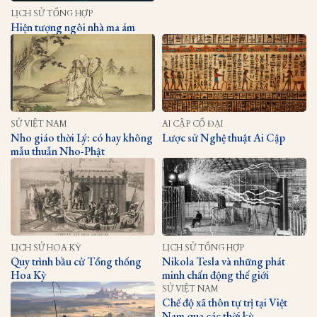
LỊCH SỬ TỔNG HỢP
Hiện tượng ngôi nhà ma ám
SỬ VIỆT NAM
AI CẬP CỔ ĐẠI
Nho giáo thời Lý: có hay không
Lược sử Nghệ thuật Ai Cập
mẫu thuẫn Nho-Phật
LỊCH SỬ HOA KỲ
LỊCH SỬ TỔNG HỢP
Quy trình bầu cử Tổng thống
Nikola Tesla và những phát
Hoa Kỳ
minh chấn động thế giới
SỬ VIỆT NAM
Chế độ xã thôn tự trị tại Việt
Nam qua các thời kỳ