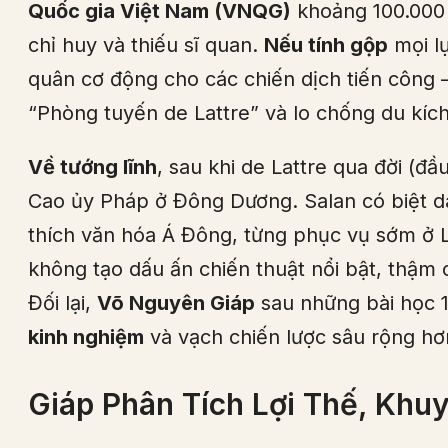
Quốc gia Việt Nam (VNQG)
khoảng 100.000 
chỉ huy và thiếu sĩ quan.
Nếu tính gộp
mọi lự
quân cơ động cho các chiến dịch tiến công 
“Phòng tuyến de Lattre” và lo chống du kích
Về tướng lĩnh
, sau khi de Lattre qua đời (đầ
Cao ủy Pháp ở Đông Dương. Salan có biệt d
thích văn hóa Á Đông, từng phục vụ sớm ở L
không tạo dấu ấn chiến thuật nổi bật, thậm 
Đối lại,
Võ Nguyên Giáp
sau những bài học 1
kinh nghiệm
và vạch chiến lược sâu rộng hơ
Giáp Phân Tích Lợi Thế, Khu