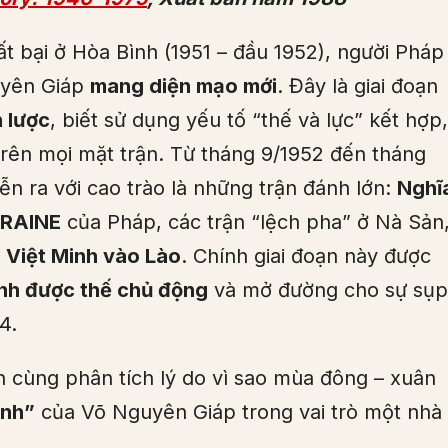
t bại ở Hòa Bình (1951 – đầu 1952), người Pháp
uyên Giáp
mang diện mạo mới
. Đây là giai đoạn
n lược
, biết sử dụng yếu tố “thế và lực” kết hợp,
trên mọi mặt trận. Từ tháng 9/1952 đến tháng
ễn ra với cao trào là những trận đánh lớn:
Nghĩ
ORRAINE
của Pháp, các trận “lệch pha” ở Nà Sản
a Việt Minh vào Lào
. Chính giai đoạn này được
nh được thế chủ động
và mở đường cho sự sụp
4.
h cùng phân tích lý do vì sao mùa đông – xuân
ành”
của Võ Nguyên Giáp trong vai trò một nhà