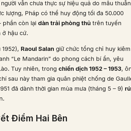
người vẫn chưa thực sự hiệu quả do mâu thuẫn
c lượng, Pháp có thể huy động tối đa 50.000
– phần còn lại
dàn trải phòng thủ
trên tuyến
 ở hậu cứ.
u 1952),
Raoul Salan
giữ chức tổng chỉ huy kiêm
anh “Le Mandarin” do phong cách bí ẩn, yêu
ào. Tuy nhiên, trong
chiến dịch 1952 – 1953
, ô
chí sau này tham gia quân phiệt chống de Gaull
951 đã dành thời gian mùa mưa (tháng 5 – 9)
rú
n.
yết Điểm Hai Bên