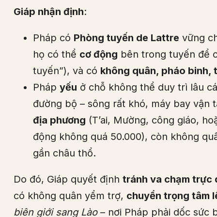
Giáp nhận định
:
Pháp có
Phòng tuyến de Lattre
vững ch
họ có thể
cơ động
bên trong tuyến để ch
tuyến”), và có
không quân, pháo binh, 
Pháp
yếu
ở chỗ không thể duy trì lâu cá
đường bộ – sông rất khó, máy bay vận t
địa phương
(T’ai, Mường, công giáo, h
động không quá 50.000), còn không qu
gần châu thổ.
Do đó, Giáp quyết định
tránh va chạm trực 
có không quân yểm trợ,
chuyển trọng tâm l
biên giới sang Lào
– nơi Pháp phải dốc sức b