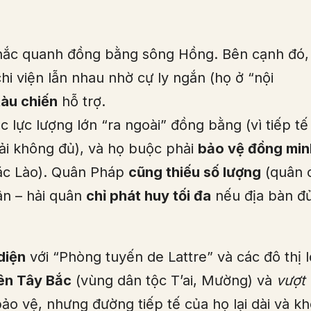
ắc quanh đồng bằng sông Hồng. Bên cạnh đó,
i viện lẫn nhau nhờ cự ly ngắn (họ ở “nội
tàu chiến
hỗ trợ.
c lực lượng lớn “ra ngoài” đồng bằng (vì tiếp tế
ải không đủ), và họ buộc phải
bảo vệ đồng min
oặc Lào). Quân Pháp
cũng thiếu số lượng
(quân 
ân – hải quân
chỉ phát huy tối đa
nếu địa bàn đ
diện
với “Phòng tuyến de Lattre” và các đô thị 
ên Tây Bắc
(vùng dân tộc T’ai, Mường) và
vượt
ảo vệ, nhưng đường tiếp tế của họ lại dài và k