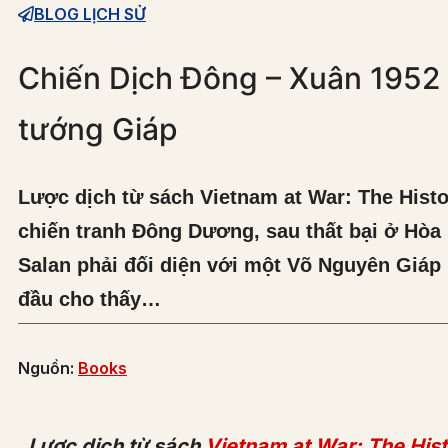
BLOG LỊCH SỬ
Chiến Dịch Đông – Xuân 1952 
tướng Giáp
Lược dịch từ sách Vietnam at War: The Hist
chiến tranh Đông Dương, sau thất bại ở Hòa
Salan phải đối diện với một Võ Nguyên Giáp
đầu cho thấy…
Nguồn:
Books
Lược dịch từ sách
Vietnam at War: The His