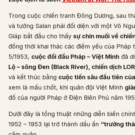
Trong cuộc chiến tranh Đông Dương, sau thấ
và tướng Salan phải đối diện với một Võ Ng
Giáp bắt đầu cho thấy
sự chín muồi về chiế
đồng thời khai thác các điểm yếu của Pháp 
5/1953,
cuộc đối đầu Pháp – Việt Minh
đã di
Lộ – sông Đen (Black River), chiến dịch L
và kết thúc bằng
cuộc tiến sâu đầu tiên củ
xem là mấu chốt, khi quân đội Việt Minh
già
đổ của người Pháp ở Điện Biên Phủ năm 195
Dưới đây là tổng thuật những diễn biến chín
1952 – 1953 lại trở thành dấu ấn
“trưởng th
cầm quân.