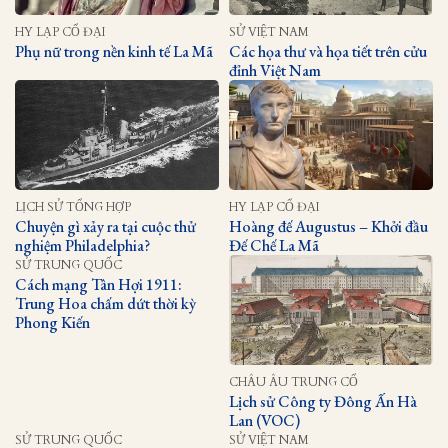
HY LẠP CỔ ĐẠI
SỬ VIỆT NAM
Phụ nữ trong nền kinh tế La Mã
Các họa thư và họa tiết trên cửu
đỉnh Việt Nam
LỊCH SỬ TỔNG HỢP
HY LẠP CỔ ĐẠI
Chuyện gì xảy ra tại cuộc thử
Hoàng đế Augustus – Khởi đầu
nghiệm Philadelphia?
Đế Chế La Mã
SỬ TRUNG QUỐC
Cách mạng Tân Hợi 1911:
Trung Hoa chấm dứt thời kỳ
Phong Kiến
CHÂU ÂU TRUNG CỔ
Lịch sử Công ty Đông Ấn Hà
Lan (VOC)
SỬ TRUNG QUỐC
SỬ VIỆT NAM