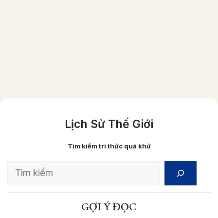
Một gia đình người Việt giầu có vào năm
1870 (ảnh đã được phục chế màu)
Lịch Sử Thế Giới
Tìm kiếm tri thức quá khứ
Search
GỢI Ý ĐỌC