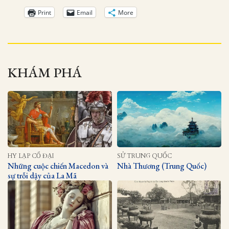
Print
Email
More
KHÁM PHÁ
HY LẠP CỔ ĐẠI
SỬ TRUNG QUỐC
Những cuộc chiến Macedon và
Nhà Thương (Trung Quốc)
sự trỗi dậy của La Mã