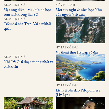
BLOG LỊCH SỬ
SỬ VIỆT NAM
Mật ong điên – vũ khí sinh học
Một suy nghĩ về cách học Nho
sớm nhất trong lịch sử
của người Việt xưa
BLOG LỊCH SỬ
Triều đại nhà Trần: Vài nét khái
quát
HY LẠP CỔ ĐẠI
Vu thuật thời Hy Lạp cổ đại
BLOG LỊCH SỬ
Nhà Lý: Giai đoạn thống nhất và
phát triển
HY LẠP CỔ ĐẠI
Lịch sử bán đảo Peloponnese
(Hy Lạp)