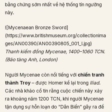
bằng chứng sớm nhất về hệ thống tín ngưỡng
này.
![Mycenaean Bronze Sword]
(https://www.britishmuseum.org/collectionima
ges/AN00390/AN00390805_001_l.jpg)
Thanh kiếm đồng Mycenae, 1400–1060 TCN.
(Bảo tàng Anh, London)
Người Mycenae còn nổi tiếng với
chiến tranh
thành Troy
– được Homer kể lại trong
Iliad
.
Các nhà khảo cổ tin rằng cuộc chiến này xảy
ra khoảng năm 1200 TCN, khi người Mycenae
tận dụng sự hỗn loạn do “Dân Biển” gây ra để