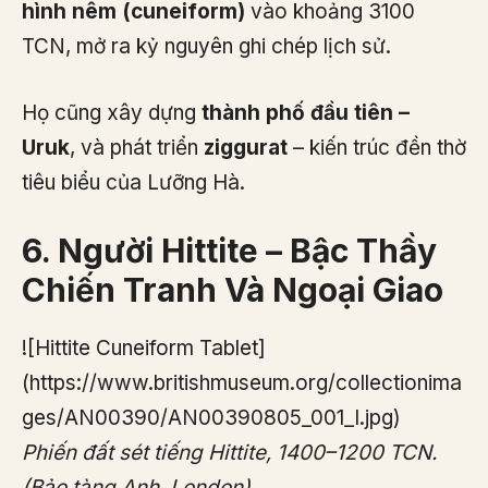
hình nêm (cuneiform)
vào khoảng 3100
TCN, mở ra kỷ nguyên ghi chép lịch sử.
Họ cũng xây dựng
thành phố đầu tiên –
Uruk
, và phát triển
ziggurat
– kiến trúc đền thờ
tiêu biểu của Lưỡng Hà.
6. Người Hittite – Bậc Thầy
Chiến Tranh Và Ngoại Giao
![Hittite Cuneiform Tablet]
(https://www.britishmuseum.org/collectionima
ges/AN00390/AN00390805_001_l.jpg)
Phiến đất sét tiếng Hittite, 1400–1200 TCN.
(Bảo tàng Anh, London)