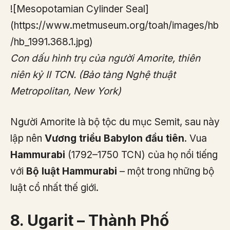
![Mesopotamian Cylinder Seal]
(https://www.metmuseum.org/toah/images/hb
/hb_1991.368.1.jpg)
Con dấu hình trụ của người Amorite, thiên
niên kỷ II TCN. (Bảo tàng Nghệ thuật
Metropolitan, New York)
Người Amorite là bộ tộc du mục Semit, sau này
lập nên
Vương triều Babylon đầu tiên
. Vua
Hammurabi
(1792–1750 TCN) của họ nổi tiếng
với
Bộ luật Hammurabi
– một trong những bộ
luật cổ nhất thế giới.
8. Ugarit – Thành Phố