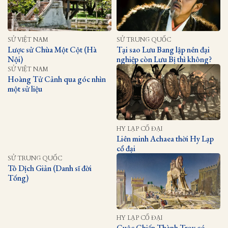
SỬ VIỆT NAM
SỬ TRUNG QUỐC
Lược sử Chùa Một Cột (Hà
Tại sao Lưu Bang lập nên đại
Nội)
nghiệp còn Lưu Bị thì không?
SỬ VIỆT NAM
Hoàng Tử Cảnh qua góc nhìn
một sử liệu
HY LẠP CỔ ĐẠI
Liên minh Achaea thời Hy Lạp
cổ đại
SỬ TRUNG QUỐC
Tô Dịch Giản (Danh sĩ đời
Tống)
HY LẠP CỔ ĐẠI
Cuộc Chiến Thành Troy có