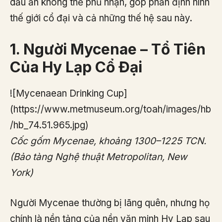
dấu ấn không thể phủ nhận, góp phần định hình
thế giới cổ đại và cả những thế hệ sau này.
1. Người Mycenae – Tổ Tiên
Của Hy Lạp Cổ Đại
![Mycenaean Drinking Cup]
(https://www.metmuseum.org/toah/images/hb
/hb_74.51.965.jpg)
Cốc gốm Mycenae, khoảng 1300–1225 TCN.
(Bảo tàng Nghệ thuật Metropolitan, New
York)
Người Mycenae thường bị lãng quên, nhưng họ
chính là nền tảng của nền văn minh Hy Lạp sau